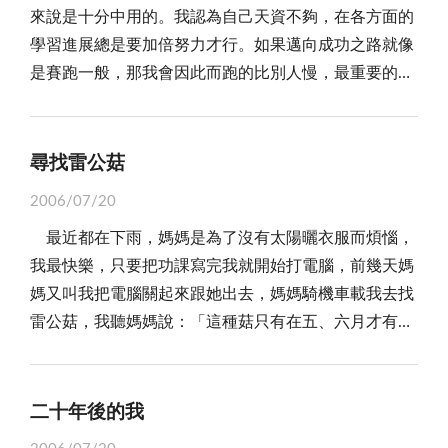
來說是十分中用的。我認為自己天資不夠，在各方面的
美好的回憶，偶爾在夢中可以夢到那些令人懷念的記
學習進展總是要加倍努力才行。如果邁向成功之路就像
憶，但醒來過後才發現是夢，夢中的一切，感覺又那麼
是賽跑一般，那我會因此而跑的比別人慢，最重要的，
真實，在夢中可以繼續任性、無理，在夢中可以回到過
我並沒有比別人早一步起跑，而是與許多人一起跑或是
去，那樣的夢，是美的。 大家與我一樣的沉醉在這
比更多人晚起步。我現在面臨各種如課業、體能、弦樂
首童年的旋律中，忍不住輕聲低唱，忍不住隨著音樂輕
等等，總是力不從心，且難以與上段者進行比較。
輕搖擺，那堂課我們都重拾童年的天真了。
尋找雷公菇
在我年幼時，電腦的系列產品一個接著一個問世，其
2006/07/20
中在那時的我，也和許多人一樣，每天每夜都沉溺於其
最近都在下雨，媽媽是為了沒有太陽曬衣服而煩惱，
中。最大的誘惑者便是電腦遊戲了，其中的劇情、畫
我最快樂，只要把功課寫完我就開始打電腦，前幾天媽
面、音效都是引誘我去玩的要點。當時家人們看到不免
媽又叫我把電腦關起來跟她出去，媽媽騎機車載我去找
是搖頭嘆息，對我的行為均是感到無奈，但是最看不慣
雷公菇，我聽媽媽說：「這種菇只有在五、六月才有，
的，也最厭惡我的行為的大哥，恨鐵不成鋼，他總是苦
而且要下雨和打雷後才會長出來。」 我們在樹叢下
口婆心的勸告我，可是我多半聽不進去，接著便是以惡
發現了一朵，我拔起來媽媽接著又在附近發現了好多雷
言相向來迫使我屈服，就算我聽進去了，但是不出幾
公菇，而且都很大，有的比我的臉還要大，接著我們又
天，我又是死性不改地開始玩了起來，彷彿自己什麼都
二十年後的我
沿路找到好多，我是越採越高興，都忘了打電腦的事，
不知道一樣。大哥看了又氣又怒，久而久之也對我束手