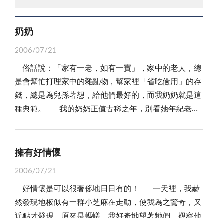
奶奶
2006/07/21
俗話說：「家有一老，如有一寶」，家中的老人，總
是會幫忙打理家中的雜亂物，幫家裡「省吃儉用」的存
錢，總是為兒孫著想，給他們最好的，而我奶奶就是這
種典範。 我的奶奶正值古稀之年，別看她年紀老，
她做任何事可還是很厲害的，她長的矮矮胖胖的，臉上
掛著微笑，眼睛瞇瞇眼。她每天都在家裡走，走來走
去，看到垃圾便將它拾起，用掃把細心的掃，不放過一
擁有好情懷
些灰塵，有時下雨衣服未收，奶奶也會幫我們掛在屋簷
2006/07/21
下，免得衣服濕掉，偶爾也會蹉我講些小時候的故事，
好情懷是可以很奢侈地日日有的！ 一天裡，我赫
日軍殖民時，打戰時跟爸爸的兒時趣事，每次聽了總是
然發現地板似有一群小芝麻在走動，使我為之驚奇，又
哈哈大笑，笑爸爸的糗樣，有時心驚膽跳，替在戰爭時
近點才發現，原來是螞蟻，我好奇地望著牠們，觀察他
期的他們擔心。奶奶總是知道大家喜歡吃什麼東西，在