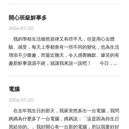
作的醫生、護士真辛苦，工作時間不一定，要隨時為病
只想讓全家人過更好的生活，讓我們讀更多讀。 我
患服務。他們總是那麼用心治療病人，那麼盡力照顧病
的家人天天過著忙碌的生活，從來沒有好好休息過，所
人。因此，挽回了許多生命。 這群辛苦為社會服務
開心班級鮮事多
以我一直想好好孝順他們，讓他們不用負擔那麼多事
的無名英雄，他們站在自己的工作崗位上努力奮鬥，貢
2006/07/20
情，可以有時間休息。雖然我沒辦法養家，不過我可以
獻自己的心力，雖然扮演一個小小螺絲釘的小角色，卻
我的學校生活雖然規律又有些平凡，但是用心去體
幫忙做家事，是一個好幫手。 當我做錯事時，爸爸
讓社會這部大機器能順利運轉。我要大聲的對每位無名
驗、感受，每天上學都會有一些不同的變化，也為生活
和媽媽會罵我，我知道他們是為我好，要我改過，當我
英雄們說：「辛苦了！謝謝！」
增添不少樂趣，而最近幾天，令人感覺幽默、爆笑的有
生病了，家人全心全意的照顧我，讓我很快復元，當我
趣新鮮事源源不絕，就讓我來說一說吧！ 今日，老
心情不好時，家人會安慰我，當我考試考不好時，家人
師正與我們仔細的講解課文大意時，班上的急性子子賢
會鼓勵我再加油，我的家人就是我最愛的人。
寫得快，一直催老師「然後呢？」、「接下來 ？」老
師就告訴他說：「慢慢來，不要急！」突然，爽郎的文
電腦
凱就對子賢說：「想要急，廁所很近哪！」就因這句
2006/07/20
話，引起全班的騷動，大家哄堂大笑，老師也笑得眼淚
在去年我生日的那天，我家突然多出一台電腦，我問
都飆出來。而我心裡想，急性子的子賢應該不會再犯了
媽媽為什麼多了一台電腦，媽媽說：「這是因為你生日
吧？ 美術課時，老師指定全班書圖，題目是「慶歡
買給你的。」我好開心有一台新的電腦，所以我要好好
樂」，我馬上聯想到「元宵節」，那晚歡樂的情形及美