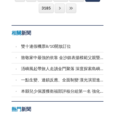
也少不了我們最盼望的「有獎徵答」，滿足了我們想拿
3185
禮物的欲望。 第三天的行程，可說是令我終生難
忘。那時我們搖身一變，成了大探險家，必須依照地圖
上的指示搜索寶物，用心達成任務，範圍可是整個沙美
相關
新聞
鎮喔！這樣的遊戲好刺激喔，且十分特別。大家都玩的
意猶未盡，欲罷不能。 四天的時光匆匆而過，我對
雙十連假機票8/10開放訂位
育樂營依依不捨。從中我學到了不少的知識與技能：團
隊的態度、防身術、探險家的精神：：：等。精彩的活
致敬家中最強的依靠 金沙鎮表揚模範父親暨新好爸爸
動讓我的生活經驗更豐富，使我的春節不再單調乏味，
浯嶼風起帶旅人走讀金門聚落 深度探索島嶼文化底蘊
並把我的生活彩繪得奇幻無比呢！
一點生變、連鎖反應、全面制變 漢光演習進行防護射擊
本縣兒少保護獲衛福部評核分組第一名 強化預防與跨域合作 建構兒少安全成長環境
熱門
新聞