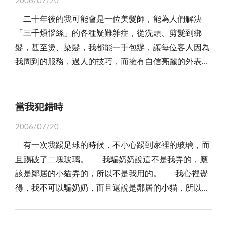
2006/07/20
晚上爸爸回來，我把採到的雷公菇拿出來給爸爸和阿伯
無策，每每看到我時都是冷眼相待，氣我不去看書、運
二十年後的我可能會是一位美髮師，能為人們解決
看，每個人都「哇！怎麼這麼多又大」，我聽了好高
動或者是練琴。 上國中後，突然對電腦遊戲感到無
「三千煩惱絲」的各種疑難雜症，從洗頭、剪髮到綁
興，最近只要有空，我都要跟媽媽出去尋寶。
趣，說不玩，便不玩了，從此就不再將生活重心傾向電
髮，甚至燙、染髮，我都能一手包辦，讓每位客人因為
腦，轉而去注意其它的事物。卻發覺到，我在各領域的
我周到的服務，過人的技巧，而擁有自信亮麗的外表。
學習上，總是比同濟還要遜色，而且要在更上一層，要
目前，我雖然對美髮工作一竅不通，但我對這項工
花費的心力也來的多上許多。所以當我極力的想與別人
作已產生了濃厚的興趣，因為每一次我去美容院時，阿
平起平坐時，卻又馬上被超前。最後，我只能望洋興嘆
姨們的綁髮技術，簡直可以用出神入化來形容，從此，
當我犯錯時
了。 至此，我才知道蹉跎歲月所帶來的挫折，即使
成為一位專業美髮師的念頭一直在我心中。 雖然我
現在畫餅充饑也於事無補，不禁為當時自己的所做所為
2006/07/20
們很難預測二十年後夢想能不能成真，但有人說「人生
感到後悔，也過於想要去彌補，反而將自己給壓得喘不
有一次我踢足球的時候，不小心踢到家裡的玻璃，而
有夢，築夢踏實」，只要確立了目標，一步一步朝著理
過氣來。雖說「人比人，氣死人。」，但在這個競爭激
且踢破了二塊玻璃。 我騙奶奶說這不是我弄的，應
想前進，鐵杵也能磨成繡花針，這個過程也許是充滿了
烈的時代，不去跟其他人比較的話，將來出了社會，卻
該是鄰居的小貓弄的，所以不是我用的。 我心裡覺
困難和阻礙，但我相信只要能勇敢面對困難，並將困難
找不到立足點的話，其下場真令人不堪設想。 如果
得，我不可以騙奶奶，而且還說是鄰居的小貓，所以我
一一克服，那麼最後成功一定屬於你。
當時，我有把大哥所說的都給聽進去，不虛耗光陰在玩
不可以再繼續騙奶奶了，我應該跟奶奶說這是我的錯，
電腦這等令人難以回頭的事上，而多去做些獨善其身的
可是我有一點點怕，因為奶奶可能會拿棍子打我。
事情，也許就不至於像現在這般的手忙腳亂，這般的寸