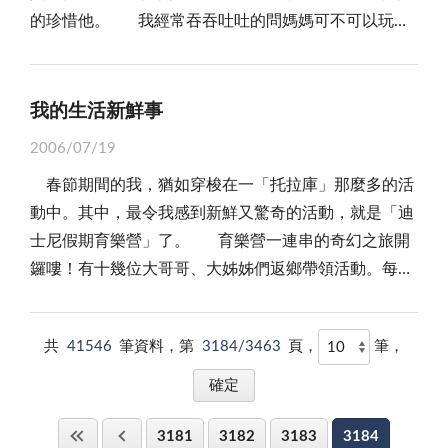
的珍惜他。 我經常吞吞吐吐的問媽媽可不可以玩電
麗耀眼的花燈，於是開始描繪張燈結采的花燈。當我畫
腦，可是媽媽經常拒絕，很少同意讓我們玩，因為我們
到一半時，旁邊的議慶好奇問我在畫什麼呢？我便回答
一玩，整個人就像附著在磁鐵上一樣，拔也拔不下來。
說，我在畫花燈上掛鉤式的東西，他竟把花燈上「掛鉤
有時我玩到一半時，媽媽就叫我不可以玩，因為我有近
式」聽成花燈上「掛狗屎」！真讓我笑破肚皮啊！哇！
我的生活新鮮事
視眼，所以不能玩太久，媽媽還叮嚀我要常出去看樹，
有差那麼多嗎？哈哈哈！ 最近，老師常跟我們講她
2006/07/19
近視才不會愈來愈深。這時，我才深深的體會到：原來
女兒咚咚的新鮮事，咚咚才滿週歲不久，正牙牙學語活
春節期間的我，猶如穿梭在一「托拉庫」那麼多的活
媽媽這麼的關心我，所以我以後電腦不要玩太久。
潑好動時，每天都有驚奇的事發生，像誤把蜘蛛、蟑螂
動中。其中，最令我感到新鮮又驚奇的活動，就是「迪
其實電腦不只有玩遊戲的功用，還有教學、資訊和網
當點心吃呢！把拖鞋拿起來亂啃，還把模型小魚丟到水
士尼假期育樂營」了。 育樂營一連串的奇幻之旅開
路的功用，可以在電腦上查資料，認識世界，對我們的
族箱裡，把裡面的魚嚇了一大跳，類似生活的點點滴
鑼嘍！有十幾位大哥哥、大姊姊們返鄉帶領活動。每關
生活上有很大的幫助。現在的資訊發達，所以「秀才不
滴，這些新鮮事都讓大家笑得合不攏嘴！也拉近我們和
關卡都包羅萬象，且計劃得非常精緻，益智又有趣，讓
出門，能知天下事」。所以我們要好好的善加利用電
老師之間的距離，上學變得有趣多了。 我們班上還
大家都玩得不亦樂乎！有的遊戲雖然難如登天，但是我
腦，才不會成現代的文盲。
有一些人特別會耍寶，像薛宇，常常出一些腦筋急轉彎
共
41546
筆資料，第
3184/3463
頁，
筆，
們無不使出渾身解數，團隊合作，就算是機關重重，也
的怪問題考我們；還有銘泓常拿著「火鳥牌」的哈利波
讓我們化險為夷了。 參加活動就是要充分吸收知
特掃把，讓班上都笑得東倒西歪：：：他們讓我們班上
識、增廣見聞的嘛！所以，大哥哥、大姊姊們也安排我
笑聲不斷。不管在什麼時候，班級的氣氛都會和諧歡樂
3181
3182
3183
3184
們到縣立警察所參觀，我們也學到不少防身術喔！當然
的。你看我的班級生活不挺新鮮的嗎？