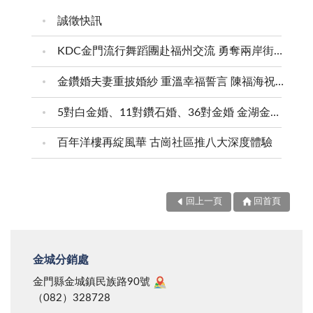
誠徵快訊
KDC金門流行舞蹈團赴福州交流 勇奪兩岸街舞賽三等獎
金鑽婚夫妻重披婚紗 重溫幸福誓言 陳福海祝福牽手半世紀 情深相守成典範
5對白金婚、11對鑽石婚、36對金婚 金湖金沙夫妻共享榮耀時刻 陳福海表揚金鑽婚夫妻 向半世紀相守家庭典範致敬
百年洋樓再綻風華 古崗社區推八大深度體驗
回上一頁
回首頁
金城分銷處
金門縣金城鎮民族路90號
（082）328728