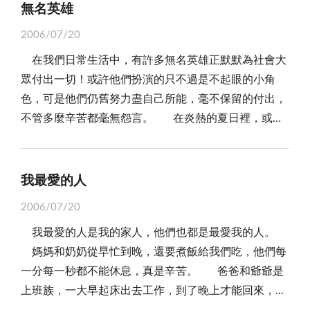
星期六我就跟奶奶認錯，奶奶說認錯就好了，所以你
無名英雄
步難行。「合理的安排時間，就等於節約時間。」希望
就不用怕我會打你了，我覺得每個人都會出錯，古人不
在往後的日子裡，我能夠分清楚什麼是該做的，什麼又
2006/07/20
是說：「知錯能改，善莫大焉」嗎？重點是，錯了要勇
是不該做的，然後去築一個夢想，讓自己的生活更充
在我們日常生活中，有許多無名英雄正默默為社會大
於承認，才能精進自己，也才能得到良心的平安！
實，更多采多姿。
眾付出一切！或許他們扮演的只不過是不起眼的小角
色，可是他們仍舊努力盡自己所能，毫不保留的付出，
不管多麼辛苦都毫無怨言。 在炎熱的夏日裡，或許
許多人會喝冰涼的珍珠奶茶，或是窩在舒適的冷氣房
裡。但是你可曾想到，有人正頂著炎陽，在大太陽底下
搶修道路；或是為了環境的整潔，清理那些又髒又臭的
我最愛的人
垃圾。他們是那麼辛苦，又不討好。 哇！失火了！
2006/07/20
每個人的第一個反應一定是：「快逃哇！」只有消防人
我最愛的人是我的家人，他們也都是最愛我的人。
員必須在這一刻衝入火場，和熊熊大火搏鬥。拯救受困
媽媽和奶奶從早忙到晚，還要煮飯給我們吃，他們每
在火場中的人。有時甚至會犧牲自己寶貴的生命，但他
一分每一秒都不能休息，真是辛苦。 爸爸和爺爺是
們心中只想盡心盡力的救助別人。火災真可怕，消防人
上班族，一大早起床出去工作，到了晚上才能回來，而
員的表現是那麼英勇，那麼令人敬佩。 在醫院裡工
且他們睡覺的時間也很少，天天努力的賺錢，一心一意