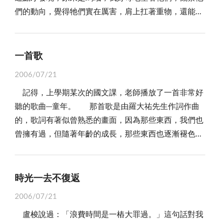
們的動向，覺得牠們實在厲害，肩上扛著重物，還能不
家人團聚時，便把菜色用的十分可口；總是在爸媽出遠
徐不緩向前邁進，也不妨礙他人的行動而具有規律性，
門時，提供我們可口的伙食，讓我們不用餓肚子。
令我好不佩服，世上居然有這樣的合群！ 某天，突
奶奶對家裡的用心、照料，總是無微不至，使家裡都
然興起，想去太武山走走，總覺得似乎好久都沒去了，
十分整齊有規畫，以及給家庭最好的，這些都印在家人
一首歌
或許是因為懶吧，走上山，沿路欣賞風景，我從山上鳥
的眼裡，有這麼好的老人在家裡，對我們可真是一大幸
2006/07/21
瞰，凝望著這塊土地，太美了，使我駐足，我完完全全
運呢！我會記得奶奶的一切！
記得，上學期某次的國文課，老師播放了一首非常好
被吸引住了，因為我已深深陷入美的重圍，旁人的耳語
聽的歌曲─童年。 那首歌是由羅大祐先生作詞作曲
我聽不見，只專注於我眼前這塊土地，它散發出一種獨
的，歌詞有著似曾熟悉的畫面，因為那些東西，我們也
特的魅力，把我給迷惑：：：。 有時候突然覺得很
曾擁有過，但隨著年齡的成長，那些東西也逐漸褪色，
感謝上天，讓我到目前為止的人生遇到了這麼多善待我
童年擁有的天真夢想，也由現實中幻滅。 在童年的
的人，尤其在國中階段，更讓我深刻體會到因為他們，
樂曲中，我彷彿能感受到從前的快樂時光，與表哥一同
我的生活更添加光彩，真的好感恩！謝謝父母、師長、
去家裡附近的池塘抓魚，與姐姐們一同去冒險，玩紅綠
朋友們對我的好，對我的關懷，對我的付出，也讓我真
時光一去不復返
燈、躲貓貓、木頭人、鬼抓人：：：還有一堆瘋狂的遊
的很感謝上天對我的特別眷顧。 好情懷是可以奢侈
2006/07/21
戲，想起這些，我還是很快樂的。 音樂從一開始就
地日日有的。真的！只要你願意！
盧梭說過：「浪費時間是一樁大罪過。」這句話對我
一直迴旋在我心中，過去雖然已過去，但是仍留下許多