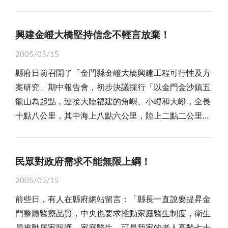
活化與再利用，冀望讓大樓展現昔日風華！ 的確，
的涵養，是在社會生活裡實踐的，這當中更需要靠書籍
在金門水頭的洋樓群中，「得月樓」是最醒目的一棟，
來傳承，毫無疑問的，書是知識的寶庫，更是我們日常
興建於民國二十年，樓高十一點六公尺，是幢地下一
生活中不可缺少的精神食糧。自古以來，對於讀書就有
興建金嶝大橋堅持信念不輕言放棄！
層、地上四層的老建築。根據記載，它還曾是金門最多
許多的讚頌，如「萬般皆下品，唯有讀書高」、「書中
2005/05/15
樓層與最高的建築物，除了是水頭村的地標外，更代表
自有顏如玉、書中自有黃金屋、書中自有千鍾粟」，可
縣府日前召開了「金門縣金嶝大橋興建工程可行性及方
了地區幾個重要時期的歷史意義。因為，這幢大樓啟建
見人們對於讀書的喜好；但無可否認的，隨著現代生活
案研究」期中報告會，初步決議採行「以金門金沙鎮五
者為早年出洋打拚的鄉親黃輝煌，在印尼經商致富之
節奏的加快，使得相當一部份的人很難定下心來閱讀，
龍山為起點，連接大陸福建的角嶼、小嶝和大嶝，全長
後，和許多金門旅外僑親一樣，毅然挹款返鄉興辦學
再加上網路的無所不在，那個極聲色之欲的虛擬世界，
十點八公里，其中海上八點六公里，陸上二點二公里」
校、或修橋鋪路建設，而當年黃輝煌就是匯白銀一萬二
對閱讀群體的分化與消解更是顯而易見。 當然，我
的建橋方案。全案將待中央政策同意後，即可加速推動
千餘元，回鄉興建得月樓及旁邊兩棟大洋樓，以具體的
們也知道，文化水準的提升，絕不是一蹴可幾的，仍必
建橋計劃。 觀諸近期之輿情，似乎多數的民眾對縣
行動回饋家鄉故里！ 或許，昔日許多僑親遠渡重洋
須從根本的事情做起。在各式各樣的文化交流中，書是
府推動興建「金嶝大橋」之事，不是消極的漠視，便是
出外討生活，雖是歷史的偶然，卻是當時必要的選擇，
民眾對政府需求不能無限上綱！
傳遞文化最基本的工具，因此，從速促成兩岸書展，建
充滿譏諷不屑一顧。究其原因，顯然是興建「金門大
眾多海外金僑成功的故事，更是金門人吃苦耐勞、堅韌
立一個充滿書香的社會，無疑是當前我們提升文化水準
2005/05/15
橋」一再受騙的教訓，讓鄉親對政府建橋的決心，充滿
個性的極致發揚。尤其，許多旅外僑親打拚致富之後，
的首要工作。 我們虔誠的祈禱，至盼文化的風能夠
前些日，有人在縣府網站留言：「縣長一直說要提昇金
了無奈與疑慮。誠然，就現實面而言，假如連島內的
往往念及家鄉之困苦，是以，早期外匯「番錢」源源不
重新吹拂那些缺少文化的城市，讓更多的人能夠體會中
門整體醫療品質，中央也要求推動家庭醫生制度，衛生
大、小金門橋樑都成空談，更遑論事涉兩岸敏感政治神
斷寄回金門，供做興學和地方建設者，更是不勝枚舉。
國文化的美麗與哀愁，畢竟，我們今日所處的社會，豐