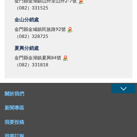
要讓金門成為銀髮族的最愛，健全的醫療體系，愈來愈
金門縣金湖鎮山外里山外2-7號
（082）331525
好的社會福利將是絕對的關鍵；當然，不管我們要深耕
抑或淺碟，這項計畫的推動落實，終究需要由政府來扮
金山分銷處
演稱職的推手，否則終將只有落入口號式的宣示而已，
金門縣金城鎮民族路92號
這是我們不樂見的！
（082）328725
夏興分銷處
金門縣金湖鎮夏興84號
（082）331818
關於我們
新聞專區
我要投稿
我要訂報