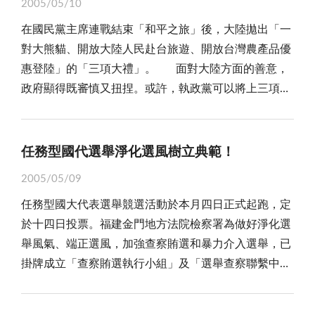
看病、領藥，如今，又進一步要求醫生到家看診，民眾
政府補助辦法」爭取中央補助款，並由縣府編列配合預
2005/05/10
全意外。 誠然，地區的公共工程品質，長久以來即
良一樣的員工，付出一輩子的青春歲月，胼手胝足流
捷往來於兩岸三地，就算是設置了觀光賭場，金門還只
對政府的需求已屆無限上綱的境地，能不令人嗟嘆？
算，並擬結合其他建設開發，如仿傚海上觀景平台等概
在國民黨主席連戰結束「和平之旅」後，大陸拋出「一
遭民眾詬病。以此次環島南路珠山至后湖段道路改善工
血、流汗辛勤涓滴匯聚換來的成果。 然而，值得一
是金門！在李縣長發出「金門是座寶山，縣府卻不得其
相傳有這麼一則故事，有一天，陰曹地府的閻王爺閒
念，廣增財源，以發揮最大的經濟效益。 雖然，距
對大熊貓、開放大陸人民赴台旅遊、開放台灣農產品優
程為例，便是民眾發覺驗收不到三個月就發生了品質問
提的是，當陳先生退休之後，正值兩岸關係逐步和緩，
門而入」喟嘆的同時，鄉親們應理解，在缺乏務實、配
來無事，與身旁的判官聊天：「你跟隨我這麼多年，準
離「金門大橋」、和「金嶝大橋」落成的日子，顯然還
惠登陸」的「三項大禮」。 面對大陸方面的善意，
題，而主動在縣府「留言板」上揭發。實不相瞞，常關
許多人爭相到大陸設廠生產高粱酒，廣邀金酒老員工駐
套政策的現實下，觀光賭場之於金門，恐怕只會是懸在
備讓你到陽世投胎，可有什麼願望？」由於判官平日主
很遙遠，但對於堅持不放棄，處處以公眾福祉為念的縣
政府顯得既審慎又扭捏。或許，執政黨可以將上三項大
注縣府「留言板」的網友們不難發現，民眾在反映的公
廠指導，冀望汲取金酒成功的經驗，而陳先生正是被鎖
半空中的一塊餅，看得到吃不到！ 另外，觀光賭場
管生死簿，深知投胎轉世之前，未來一生的功名和壽辰
府團隊，鄉親們應給予更多的掌聲與鼓勵。畢竟，堅持
禮，解讀為統戰伎倆，但不可否認的，這些利多又十足
共事務，以公共工程品質瑕疵蔚為大宗。因為，當下民
定的目標之一，曾獲高薪力邀前往指導製麴釀酒，但被
可能帶來的道德、治安、生態環境，甚至生活型態改變
皆必先在生死簿中登錄，因而喜孜孜地說：「啟稟王
信念不輕言放棄，就有讓美夢成真的一天！
彰顯著民眾的需求與渴望，收受之間，確實考驗著執政
意高漲，民眾們對於周遭的公共設施與工程品質，自然
婉拒。此外，民國九十一年國內開放民間酒類產製，一
的問題，亦不容小覷。設置觀光賭場，便是冀望帶來滾
爺，個人的願望是││父作高官子狀元、繞家千頃盡良
者的智慧！ 就拿「開放大陸人民赴台旅遊」來談，
會有更多的要求，加以意見反映管道便捷，承辦機關、
任務型國代選舉淨化選風樹立典範！
時風起雲湧、百家爭鳴，不少民營酒廠覬覦金酒享譽中
滾的人潮與蓬勃商機；然而，「賭博」所衍生的治安風
田；魚池花果樣樣有、嬌妻美妾個個賢；畫樑雕棟龍鳳
似乎已到令國人不得不積極正視的當口。依據交通部公
施工單位應更加小心謹慎，才能經得起檢驗！ 現在
外的盛名，也有業者不惜代價邀聘他駐廠傳授秘方，但
險與道德認知偏差，便需要由全體居民來承受。再者，
間、倉庫積聚盡金錢；身居一品王侯位，富貴榮華壽百
2005/05/09
布的觀光統計資料，民國九十一年第三季國際旅客來台
政府的公共工程施建，大抵包括發包機關，設計、監造
也遭陳先生婉拒，他所持的理由很簡單：「金酒公司照
人潮、車流及諸多工程建設，帶來的生態浩劫與生活型
年。」閻王聽後，立即從座位起身：「陽間若有這種
任務型國大代表選舉競選活動於本月四日正式起跑，定
觀光人數共計六十五點七萬人，較去年同期呈負成長趨
單位和承商業者三個單位，這三個單位的環扣，便是保
顧我一輩子和家人，人不能忘本，我的製麴技術只能傳
態的遽變，鄉親們亦要有充分的心理準備。觀光賭場的
事，閻王讓你做，由我去投胎！」 總之，人民依法
於十四日投票。福建金門地方法院檢察署為做好淨化選
勢，減少百分之十四點五，顯示赴台灣的國際觀光客人
證公共工程品質的核心所在。首先，發包機關必先釐清
承留在金門！」 不可否認，近年來，台金兩地查獲
成形，雖然標榜著觀光事業的蓬勃、生活的改善與整體
繳稅，有權要求政府提供優質的服務，好還要更好，生
舉風氣、端正選風，加強查察賄選和暴力介入選舉，已
次已呈現逐漸萎縮的現象。然而，國人前往大陸觀光旅
工程的必要性、施工的程度和預算額度的掌握；目前，
的「假酒」案層出不窮，其中不乏仿冒的「假金酒」，
經濟力的提昇，卻也代表著治安隱憂、純樸風氣之流逝
病要有地方看診，最好是醫生能服務到家，這是大家努
掛牌成立「查察賄選執行小組」及「選舉查察聯繫中
遊、探親的人數，民國九十年則約三百四十四萬人，另
許多公共建設大都有設計過度、華而不實的毛病。道
或以金酒空瓶灌裝「假酒」，企圖魚目混珠。根據警方
與紙醉金迷的必然，在「魚與熊掌」間，政府、鄉親們
力的目標，但願望該有個限度，必須合情、合理和合
心」，啟動防制賄選及暴力介入選舉、淨化選風的機
根據大陸國家旅遊局公布統計資料顯示，自民國七十六
路、花台、廣場挖了再建，已經不稀奇，稀罕的是，就
破獲的假酒案，曾有金酒退職員工為了個人私利，罔顧
實應慎思而行！ 總之，因為整體經濟氛圍的低迷，
法，總不能無限上綱！
制，將全天候二十四小時值班，指揮警察和調查人員執
年台灣開放民眾赴大陸探親、觀光以來，累計國人赴大
連人跡罕至的地方，往往也有裝飾華麗的公共建設，看
金門全體鄉親的利益，參與仿冒製造和販售；甚至，金
島上大量撤軍之後商機的緊縮，經濟力的疲弱，已成了