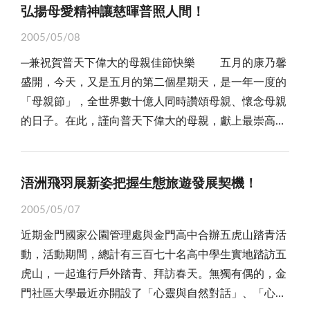
行選舉不法案件之蒐證，同時鼓勵民眾踴躍檢舉賄選！
陸的人數已高達二千零三十六萬人次。此消彼長下，我
弘揚母愛精神讓慈暉普照人間！
在老百姓的眼裡，除了嗟嘆「政府錢，花不完」外，夫
酒未來的市場在大陸，縣府希望在大陸取得商標註冊，
不得不正視的課題。隨著兩岸政治局勢的和緩，地區處
地區選舉風氣敗壞，名聞遐邇，令鄉親蒙羞，為
們看到了什麼？可以肯定的說，這就是台灣的觀光經濟
復何言。 再者，就是設計、監造單位若是以「花光
費盡心力經層層審核終獲辦理公告，可惜，在最後緊要
兩岸地便，實存有緩和政治對立、發展「中轉」經濟的
2005/05/08
此，每逢選舉，檢調機關均如臨大敵，周全了各種應對
效益，正因國際觀光人口的萎縮，與大陸旅遊的單向失
預算」來設計工程，事前既不以實用為念，事後更不善
關頭有「金門人」提出異議，讓幾乎已到手的商標權
潛在空間。如若政府可以周全交通、治安、金融、環
─兼祝賀普天下偉大的母親佳節快樂 五月的康乃馨
措施，深恐稍有疏忽，讓金錢和暴力影響選舉。然觀諸
血，無情的挑戰著政府的「二○○八觀光客倍增計
盡督工責任，自然不會有優良的工程品質。最後，便是
「功虧一簣」，將阻礙金酒在大陸行銷之路，令許多鄉
保、教育上的配套政策，營造大環境的利多，「觀光賭
盛開，今天，又是五月的第二個星期天，是一年一度的
近期幾次選舉，雖賄選傳聞不斷，但「實質賄選」已獲
畫」！ 另就地區而言，大陸自去年十二月六日開放
得標廠商惡意的偷工減料，敷衍了事，反正，部份不肖
親同感痛心疾首！因此，對照於陳啟良先生的深明大
場」就真可能是地區觀光的救命仙丹！相信屆時多數的
「母親節」，全世界數十億人同時讚頌母親、懷念母親
得有效的遏制。「端正選風」似乎已略見成效！ 當
福建地區人民到金馬旅遊以來，迄今僅有七百九十七人
的承商是人頭公司或一案公司，以低價搶標打帶跑的戰
義、不為利誘，真心熱愛「金酒」之情操，怎不令鄉親
鄉親，亦會樂觀其成。反之，倘若只是似「小三通」般
的日子。在此，謹向普天下偉大的母親，獻上最崇高的
然，選風的敗壞與否，與選舉類型有極密切的關係。就
提出申請到金門，但實際能藉「小三通」之便入境的，
術，既使在保固期內出現問題，頂多是再補強，只要挨
肅然起敬？ 平情而論，金酒是金門的經濟命脈，也
似通未通的半調子格局，或為衝高執政黨國代選情的
敬意，祝福佳節快樂！ 認真說，「母親節」原係屬
大選區的單席次選舉而言，候選人顧慮投資報酬率低與
卻只有七百一十一人。此情此景，徒讓地區居民及旅遊
過了保固期，領走保證金留下爛攤子，誰也奈何不了
提供鄉親就業機會，更是老年津貼、免費公車、及免費
「口惠政策」，那真的就不必了！
於西洋人的節日，據傳源自於古希臘人禮讚「眾神之
事跡敗露的高風險，自然較欠缺賄選的利基。但如若是
業者空歡喜一場，有人將此歸罪於兩岸政府未針對細節
他，還得再花人民的納稅錢聘律師訴訟，結果也常求償
營養午餐等社會福利的「金雞母」，凡是仿冒製造或販
母」的慶典，迨至十七世紀，英人教會把表達對「耶穌
單一選區的多席次選舉或小選區的單席次選舉，因為
浯洲飛羽展新姿把握生態旅遊發展契機！
進行磋商，致使曠日廢時的申辦手續與高昂的團費，阻
無門。換言之，公共工程施工其中一個環節失誤，惡性
售假金酒的人，都是全體鄉親的公敵。因此，閱讀「愛
之母」馬利亞的崇敬，轉為表達對賦予生命力量的感
「投資標的」精準，報酬率可觀，就無怪賄選會甚囂塵
斷了大陸觀光客登「門」之路！ 平情而論，近年
循環的結果，最後都得由政府、機關來背黑鍋，對大部
金酒，當如斯也！」一文，我們看到陳啟良先生潛心研
2005/05/07
恩，藉由唱詩歌頌弘揚母愛，直至一九一四年，美國國
上了。較為弔詭的，便是此次的任務型國代選舉，係採
來，大陸經濟突飛猛進，創造不少富豪級的個體戶，顯
分戮力為公，焚膏繼晷的公務員們而言，委實並不公
發釀造金酒，任勞任怨四十年如一日，可以說是「功在
近期金門國家公園管理處與金門高中合辦五虎山踏青活
會通過五月的「第二個星期天」為母親節，舉辦感恩慶
全國單一選區的政黨比例代表制，首次「選黨不選人」
示大陸人民出國旅遊風潮正在逐漸的持續加溫，亞洲各
平。 事實上，政府的形象，建立在日常的施政點滴
金門，造福桑梓」，而且，退休後仍全力護衛金酒、熱
動，活動期間，總計有三百七十名高中學生實地踏訪五
祝活動。母親健在者兒女在胸前佩戴紅色的康乃馨讚頌
的設計，更讓多數的選民摸不著頭緒。據中央選委會的
國如韓國、日本、及澳洲等，莫不卯足全勁，爭取這批
上。如今地區正是大力建設、拚經濟的時候，面對繁複
愛這塊土地，我們擁有這樣的鄉親，實在是大家的福
虎山，一起進行戶外踏青、拜訪春天。無獨有偶的，金
母恩；反之，則以白色的康乃馨表示對母親的追懷。此
調查，迄今仍有近七成的選民，不了解任務型國代的性
消費能力強的龐大客源。然而，根據大陸有關方面的調
的公共建設工程，相信絕大多數的公務員、業者均能嚴
氣；所謂「飲水思源」，企盼鄉親都能效法「愛金酒」
門社區大學最近亦開設了「心靈與自然對話」、「心靈
後，很多國家紛紛仿效，形成全球共同的節慶，每逢母
質、使命及選舉方式，從正面解讀，本次選舉，可能會
查，台灣則是大陸人民出國後最想去的地方。因此，值
守份際，以民眾福祉、公共利益為先。對此，我們願籲
的精神，人人勇於檢舉仿冒或販售假金酒，讓金酒能永