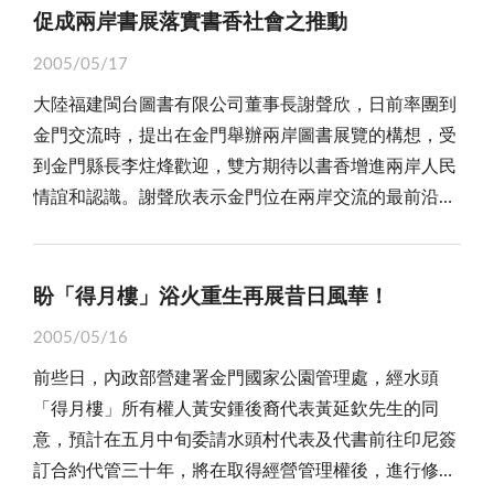
促成兩岸書展落實書香社會之推動
2005/05/17
大陸福建閩台圖書有限公司董事長謝聲欣，日前率團到
金門交流時，提出在金門舉辦兩岸圖書展覽的構想，受
到金門縣長李炷烽歡迎，雙方期待以書香增進兩岸人民
情誼和認識。謝聲欣表示金門位在兩岸交流的最前沿，
希望能在金門舉辦兩岸書展，擴大文化交流的空間和內
涵，使有小文化之稱的圖書，促成兩岸大文化交流。
對於兩岸書展在金門舉辦，這當然是劉姥姥上大觀園
盼「得月樓」浴火重生再展昔日風華！
頭一遭，相信亦是兩岸文化交流的一件大事。我們一方
2005/05/16
面樂觀其成，一方面亦希望透過雙方努力，讓隔膜逾半
前些日，內政部營建署金門國家公園管理處，經水頭
世紀的兩岸文化不再疏離，特別是在本土化意識抬頭、
「得月樓」所有權人黃安鍾後裔代表黃延欽先生的同
中國文化一再被妖魔化的今天，我們更期待藉著這種小
意，預計在五月中旬委請水頭村代表及代書前往印尼簽
文化中有大文化的交流，一舉打破那種不惜斬斷一切、
訂合約代管三十年，將在取得經營管理權後，進行修復
跟傳統中國文化徹底決裂的偏執。 如所週知，文化