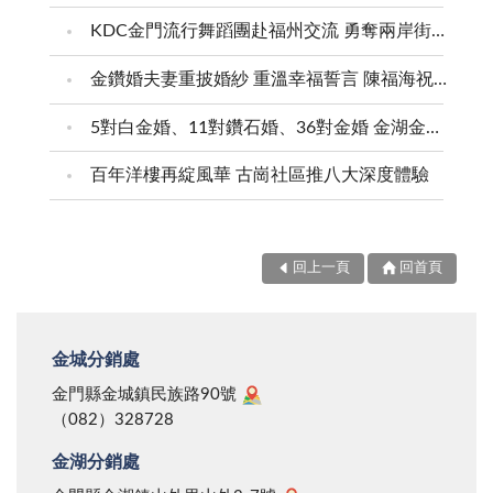
展的最大問題，這個問題一日不解，金門人拒當二等國
究建議，進行營巢地棲地復育，每年三、四月間則進行
神關懷，因此，孝敬母親應是朝朝暮暮、歲歲年年，唯
民的吶喊將無以消除，金門的醫療品質也永遠等不到春
KDC金門流行舞蹈團赴福州交流 勇奪兩岸街舞賽三等獎
營巢地坡面整理，營造栗喉蜂虎良好的居住環境，讓這
有大家珍惜人倫親情，善盡人子孝道，才能促進家庭美
天，頂多是讓人覺得「乍暖還寒」而已！ 差可告慰
批嬌客，有興趣年年來營巢繁殖，豐盛地區的自然生態
滿，進而營造祥和的社會！
金鑽婚夫妻重披婚紗 重溫幸福誓言 陳福海祝福牽手半世紀 情深相守成典範
的是，金門的社會福利一向有口皆碑，金門適合養小孩
景觀！ 總之，對愛鳥人來說，地區是一個賞鳥的寶
和養老，更是社會所公認的事實，不但生小孩有獎勵
5對白金婚、11對鑽石婚、36對金婚 金湖金沙夫妻共享榮耀時刻 陳福海表揚金鑽婚夫妻 向半世紀相守家庭典範致敬
庫，來一趟金門，等於踏足一處百鳥爭鳴的天地，心靈
金、學童讀書(從幼稚園到國中)的學費、營養午餐都免
的饗宴與富足，不言可喻。生態旅遊，是地區目前最值
百年洋樓再綻風華 古崗社區推八大深度體驗
錢，老人有生活貼津(老人年金每個月七仟元)、全體縣
得發展的觀光旅遊項目之一，把握這些大自然的優勢，
民有免費公車、船(烈嶼交通船)可搭，這些社會福利的
開發深度的生態遊程，更是形成觀光特色、營造商機的
成果，相信大家有目共睹，也是落實發展六星計畫的最
最佳途徑。聰明的鄉親們，何不善加把握、珍惜？
回上一頁
回首頁
大優勢。 當然，六星計畫的真正意涵應該是要讓社
區能夠茁壯成長、能夠邁向永續，要達到這個願景，要
讓金門成為銀髮族醉心嚮往的養生村，有二個重要層面
金城分銷處
必須具體化：首先，金門的醫療體系必需有完整的配
金門縣金城鎮民族路90號
套，不能讓那種「可恃不可久」的醫療缺口持續的擴
（082）328728
大；其次，金門的社會福利，除了好，還要更好，唯其
金湖分銷處
如此才能吸引更多的銀髮族返鄉安養定居。 總之，