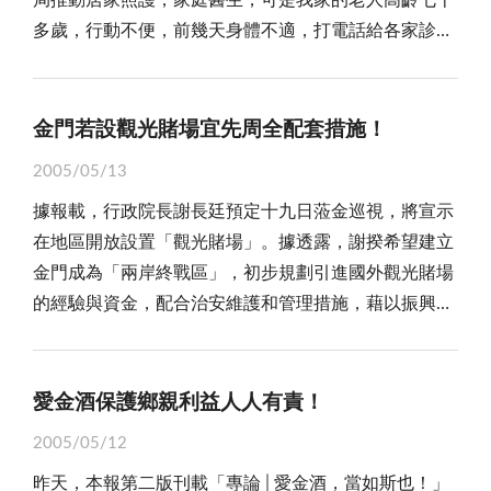
局推動居家照護，家庭醫生，可是我家的老人高齡七十
經的「金嶝大橋」，豈不是笑話一樁？ 然而，鄉親
所謂「南洋錢，唐山福」，當時匯回的「番錢」建洋樓
衣足食有餘，惟精神生活素質卻未能跟上生活富裕的腳
多歲，行動不便，前幾天身體不適，打電話給各家診
們應該了解，政府存在的目的，不僅是解決當前的事，
確是家族無比的榮耀，然考慮海盜猖獗、治安不靖的現
步，以致當前社會現況浮現人際冷漠、缺乏人文素養、
所，均推說門診中不便出診，請問本縣那裡有可以出診
更要為未來的發展願景，做足中長程的擘劃。以地區而
實，是以，許多大樓皆兼具「槍樓」功能，「得月樓」
行事功利與短視。這也可以清楚地表明，為什麼當下有
之診所與醫生，請衛生局明確告之，難道每次都要打一
言，站在兩岸的關鍵地位，固是不假，但如何突出地區
就是其中之傑作。因為，觀其瞭敵窗櫺、逃生密道，與
些人流於追求物質慾望的滿足，不如意時，一念之間便
一九請消防弟兄協助嗎？」 是的，縣府「留言板」
的主體性，展現其無可替代的地位，更益形重要。長期
金門若設觀光賭場宜先周全配套措施！
連通各「番仔厝」的機能設計，令人對前人之巧思與務
逞一時之快，以求快意解脫，而未能深自反省與沉澱，
是民意發抒的最佳捷徑，任何人都可登堂入室暢所欲
以來，中央漠視離島建設是不爭的事實，關於「金門大
實，讚嘆不已！ 平情而論，如此饒富史蹟與大時代
以致社會亂象此仆彼起。 我們也確信：讀書是人類
2005/05/13
言，發揮想像空間，雖屬虛擬世界，但觀諸上述留言，
橋」的興建，溯及前、現任總統均親自在金門宣示、背
意義的古建築，要修護再生，重現風華，當然會令鄉
精神活動有益的一部分！一個健康文明、協調發展的社
據報載，行政院長謝長廷預定十九日蒞金巡視，將宣示
卻令人無從懷疑其真實性！ 然而，仔細詳讀留言內
書一定要興建的決心；可惜歲月悠悠十幾年過去了，如
親、觀光客們多所期待，更冀望其能成為地區觀光的新
會，需要書籍源源不斷的供氧，需要借助書籍來啟迪美
在地區開放設置「觀光賭場」。據透露，謝揆希望建立
容，依「情、理、法」三個層面來看，即使是國外先進
今，不僅看不到大橋，甚至，連一個橋墩的影子也沒
賣點，創造經濟效益。誠然，對金管處獎勵、補助民眾
感與智慧，唯有不斷閱讀，才能跟上時代發展的腳步。
金門成為「兩岸終戰區」，初步規劃引進國外觀光賭場
國家，或國內醫療資源豐沛首善之區，也鮮少有醫生隨
有，矗立在水頭碼頭斑駁殘破的建橋看板，淪為民眾譏
修復古厝，或對園區內無人使用，且具有保存價值傳統
因此，選擇書籍，選擇閱讀，濡染在書香世界中，幾乎
的經驗與資金，配合治安維護和管理措施，藉以振興地
時接受「叩應」到府看診，何況這裡是離島，醫療資源
諷公信力的笑柄。事實上，為了配合興建金門大橋，縣
建築，積極與傳統建築所有權人溝通、協調，使所有權
成了許多成功的現代人生活中不可或缺的一部份。當
區經濟，啟動繁榮契機！ 由無黨籍立委林炳坤提案
嚴重短缺，家喻戶曉、婦孺皆知！ 果然，隔天即有
府撙節預算，東挪西湊的自編了十億元的配合款，其作
人將土地及建築交給管理處原貌修復、維護管理，並促
然，也因為有了書籍的涵養，人們為自己開啟了一扇扇
的「離島建設條例修正案」中的「博弈條款」，去年在
人回應：「不要亂扣醫德帽子，醫院診所設備搬不走，
為、企圖可謂積極用心，但囿於中央技術性的延宕與變
成傳統建築活化利用的用心與努力，表示高度的支持與
世界之窗，也為自己開啟了通往成功的道路。 總
闖關失敗，近期將捲土重來，在預期行政部門的「被
如何出診？應是你帶病人至醫院就診，別自己不想帶出
愛金酒保護鄉親利益人人有責！
卦，鄉親只能徒呼負負！ 對「金嶝大橋」之擘劃而
肯定；畢竟，「得月樓」年久失修，若不儘速進行整
之，知識改變命運，閱讀昇華人生，兩岸同文同種，儘
動」支持下，賦與離島設置觀光賭場的法源，似將水到
門而怪別人，對嗎？醫療法規定醫生只能在執業場所看
言，兩岸對立的和緩，與未來可見的更大兩岸開放政
修，恐有傾圯之虞！ 不可否認，「得月樓」演繹
管，歷史的弔詭讓台海隔膜了五十餘年，但我們相信，
2005/05/12
渠成。謝院長在此刻釋放這項利多，大有呼應民情輿論
診，不得外出看診，連義診都得先向衛生局報備。你的
策，已如弦上之箭，不得不發。較諸兩岸政府間的角
是金門落番辛酸、僑鄉之愛、與時代履痕，以及建築美
若能繼商展之後，儘快促成兩岸書展，讓系出同源的兩
昨天，本報第二版刊載「專論│愛金酒，當如斯也！」
之意，離島的觀光賭場似僅差臨門一腳！ 一直以