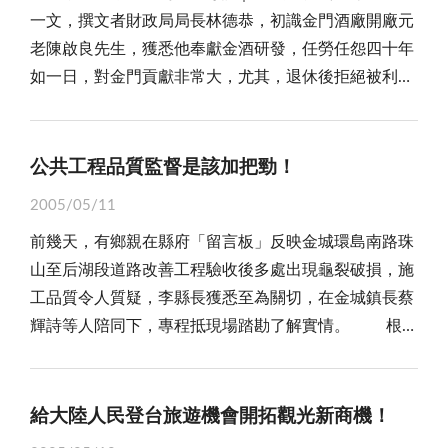
要求不合理，醫生出診時擅離工作地點，如何向到院病
力，不外是政治實體對等，與國體、國號的堅持，但觀
學之展現。對鄉親們而言，那是先祖的智慧、血汗，更
岸文化來場深度的交流，則培育讀書人口，構建書香社
一文，撰文者財政局局長林德恭，初識金門酒廠開廠元
來，在地區設置觀光賭場的話題，就倍受爭議。反對
人交代？」 不可否認，李縣長上任以來，致力提昇
諸國際政治之現實經驗，今日的堅持，往往屆時會有出
是烽火苦難的過往，絕對是屬於金門人非常珍貴的史
會這一任重道遠的目標指日可待！
老陳啟良先生，獲悉他奉獻金酒研發，任勞任怨四十年
者，有著道德認知偏差、治安敗壞，生態環境浩劫與生
金門整體醫療品質，但是，理想與現實有一段距離，並
人意表的詮釋與作法，諸如台灣能以「中華台北」、
頁；對外來的訪客而言，能足履一處人文遺跡，亦當留
如一日，對金門貢獻非常大，尤其，退休後拒絕被利誘
活型態遽變的憂慮。贊成者，則認為「博弈」實為地區
非一蹴可幾，畢竟，醫生是高收入的行業，誰願拋開妻
「台澎金馬自由貿易區」等替代名稱，去參與國際事務
下難忘的回憶！ 當然，除了硬體的再生外，軟體
出賣釀酒秘方，感佩其真愛金酒之情操，有感而發撰稿
觀光的救命仙丹，理應儘速實現。從澳門的案例來看，
兒前來離島？再說，居家照護是殘障或長期臥床的病
一般，誰又能料得到繼「連胡會」、「宋胡會」之後，
的活化，尤為重要。觀諸地區現行的建設，往往不缺高
投諸本報，藉以表達崇高敬意。 的確，閱讀專論全
澳門島面積二十二平方公里，只比小金門大三分之一，
患，為了不在醫院佔床，並減少家屬開支，而在安養
不會有「扁連會」讓兩岸關係有突破歷史僵局的大轉
檔的硬體，卻少在軟體上多所著力。金管處前些時候，
文，可以清楚看到陳啟良先生自民國四十四年進入酒
人口原本四十二萬人，在賭場設置後，短短一年多，增
公共工程品質監督是該加把勁！
院、護理之家或家中療養，是為居家照護，換言之，並
變？縣府之於「金嶝大橋」之規劃，亦是秉持今日不
發包委外經營了十七棟古厝民宿，這雖是一個良善的開
廠，在簡陋和燠熱的廠房裡擔任酒麴研發工作，協助金
加為四十六萬人，觀光客也累積到一年三千萬人次，房
非家裡有人生病，可隨時叫醫生到家診療，兩者不能混
做，將來未必來得及的想法與作法；畢竟「機會只會留
始，卻仍看不到具體的區域特色訴求，與相應的觀光活
2005/05/11
酒不斷茁壯、成長，締造了名聞中外的「金酒王國」，
產更增值了一倍。從數據上看，賭場似乎真能創造滾滾
為一談！ 平情而論，金門福利冠全國，有老人年
給有準備的人！」對詭譎多變的兩岸局勢，如何把握稍
動安排。對照台灣「九二一」地震後，浴火重生的埔里
前幾天，有鄉親在縣府「留言板」反映金城環島南路珠
也讓盈餘造福鄉親，開創傲視全國的「福利縣」，實在
商機，啟動區域的發展與繁榮！ 然而，觀光賭場是
金、免費公車、免費營養午餐等措施，目的為造福鄉
縱即逝的契機，創造歷史定位與經濟利多，實是縣府當
桃米坑民宿群，其生態旅遊的明確訴求，溫煦互動的活
山至后湖段道路改善工程驗收後多處出現龜裂破損，施
是居功厥偉；然而，陳先生卻不曾邀功，而是以「無名
否真是地區觀光的救命仙丹，實是未定之數。誠如李縣
親，本是一番美意，但部份老人領了錢，卻呼朋引伴到
下積極的作為；試證諸當年「金廈小三通」之成局，不
動安排，值得咱們作為借鑑！ 總之，在我們對「得
工品質令人質疑，李縣長獲悉至為關切，在金城鎮長蔡
英雄」的角色默默奉獻一己之力，並將畢身累積之製麴
長在「工商發展投資策進會」上所言，「澳門的觀光客
廈門尋歡，認為「人在家中坐、錢從天上來」，因而產
也如是？ 據了解，「金嶝大橋」預計採用「脊背」
月樓」的復建重生，充滿期待的同時，冀望相關單位、
輝詩等人陪同下，專程抵現場踏勘了解實情。 根據
專業與經驗，毫無保留的傳授予廠內的後進伙伴，讓金
主要來自大陸，如果沒有大陸方面的開放、解禁，澳門
生不勞而獲的心理，不但扭曲社會價值觀，胃口養大後
的橋型，並以塑造區域優美的地標景觀，結合大、小嶝
業者，可以多些「原味」的堅持，加些「活化」的巧
新聞報導，李縣長對於這項工程設計不良出紕漏，監造
酒薪火相傳，進而發揚光大，迭創佳績！ 當然，
還是澳門！」站在縣府的立場，中央的政策走向，決定
開始需索無度，常常有人上醫院看診，直接撥一一九到
島、角嶼及馬山等地區豐富的觀光資源，減少港道深槽
思，讓彌足珍貴的「得月樓」，真能浴火重生，期能再
單位沒有盡到監督責任，配給回填工作草率，導致道路
古往今來，任何一個服公職、食廩祿的人，在工作崗位
了地區的發展榮衰。事實上，如果沒有完善的治安、金
消防隊，把救護車當免費計程車；同時，因離島健保無
區基礎施築數量，降低施工風險為規劃目標。經費之籌
展現昔日風華！
的嚴重破損與龜裂至表關切，除責成施工單位務必盡快
上貢獻智慧和力量，那是天經地義的事，本不足以大驚
給大陸人民登台旅遊機會開拓觀光新商機！
融、和交通配套政策做後盾，也沒有形成大環境的利
需部份負擔，且醫療院所普遍免收掛號費，不必花錢能
措，則擬依「離島建設條例」或「中央對直轄市及縣市
做好修復工作，並要求做好警示標誌，以防人車發生安
小怪。換言之，金酒能有今天的局面，那是無數與陳啟
多，諸如：開放大陸、國際觀光客適用「小三通」，便