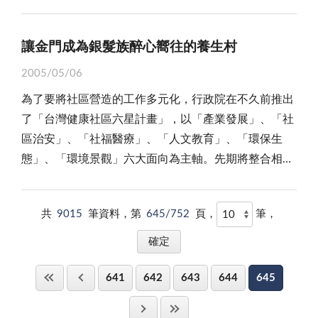
之環境契約」課程，號召學員共同探討地區的自然環境
親佳節，人們爬山涉水趕回家團聚，重沐慈暉，也祈求
是選風端正的最佳典範；然從負面來看，政府將重要憲
此國內經濟萎縮、百業蕭條，失業率與痛苦指數居高不
請權責單位應依法嚴懲怠職的公務員及不法的業者，不
續經營，再創佳績造福鄉親！
以及人文歷史，藉由大自然的探訪活動，深度的發現金
人類和平！ 自古以來，中國人是一個崇尚孝道的民
改大政，置於如是的輕忽、草率，委實令人詫異！
下之際，大陸人民具有的高消費能力，以及來台觀光之
要讓「一粒老鼠屎，壞了一鍋粥」，適當的展現公權
門自然之美！ 誠然，地區的自然資源豐富，金門國
族，炎黃子孫重視人倫親情，尤其，母性慈暉，天生溫
讓金門成為銀髮族醉心嚮往的養生村
平情而論，任何一次的選舉，都是公民行使參政權
強烈意願，台灣焉能坐失良機？ 再說，地區面對陸
力，不但可以博得民眾的認同，更有助釐清事實真相，
家公園更將生態旅遊列為重點的推廣項目之一。尤其是
良，孕育孩子從懷胎至呱呱墜地，以及哺乳、餵食，一
的機會，更是許多先賢烈士拋頭顱、灑熱血換來的民主
客的缺憾，在於與大陸的風俗人文、地理景觀近似，單
明確權責，激勵優秀公務員與業者的士氣，以「良幣逐
2005/05/06
每年冬季舉辦的「鸕鶿季」，吸引了廣大鳥友及觀光客
路呵護成長，貼心無微不至，尤其，過去封建社會裡，
成果。對於神聖的一票，所有的選民理應以勤慎恭謹的
以旅遊景點、歷史人文做訴求，在權衡效益下，很難引
劣幣」，讓地區的公共工程品質獲得提升與應有的保
為了要將社區營造的工作多元化，行政院在不久前推出
的參與，儼然已成了地區的年度重要盛事。大自然資
受傳統禮教束縛，男主外、女主內，嚴父慈母分別扮演
態度來面對；對於選賢與能、為國舉才的選舉任務，更
起大陸觀光客的青睞；然而，如若中央首肯「大陸居民
障！ 總之，所謂「人在公門好修行！」不管是公務
了「台灣健康社區六星計畫」，以「產業發展」、「社
源，是上天留給我們的重要資產，面對眼前的旖旎風
不同的角色，慈母春暉，益顯山高水長，為人們所傳
應抱持客觀、公允的態度。然而，因為候選人、政黨的
赴台旅遊」，地區假「小三通」之地便，單以轉運之便
員或施建公共工程的業者，每個人無私為民的一小步，
區治安」、「社福醫療」、「人文教育」、「環保生
光、鳥語花香，處在當下的鄉親們，或不覺得有什麼特
頌！ 近年來，隨著西風東漸，資訊快速傳播，華夏
操弄，民意機關的不稱職與惡質選風的催化，選民的政
捷，遊程時間、費用之撙節，就能為地區帶來滾滾商
即是民眾福祉進展的一大步；環島南路珠山至后湖段驗
態」、「環境景觀」六大面向為主軸。先期將整合相關
別，但在高度工商業及文明化的城市裡，地區這方人間
子民也很快接受「母親節」，藉著舉辦各種歡慶活動，
治熱情不減，卻已明顯偏離就事論事、選賢與能的民主
機！加上解秘戰地島、閩南人文風情的「附加」賣點，
收三個月即出現龜裂，值得引以為鑑，今後公共工程施
部會的資源，加強落實「產業發展」、「社區治安」及
淨土，卻是最值得現代人珍惜的無價瑰寶！ 尤其是
喚醒沉迷物慾的人們，重視人倫親情，善盡人子孝道。
規則。 觀諸台省的選民結構，不是過度狂熱，便是
對大陸民眾的吸引力將會更大！ 總之，現行的兩岸
工、監督是該加把勁！
「社福醫療」，吸引年輕人回鄉，增加就業機會。未來
地區的鳥類資源豐富，除了每年冬季造訪的鸕鶿外，今
加諸商人為推銷產品，藉機推波助瀾炒作，每年讚頌母
極度冷漠，理性的選民反而成了少數；以地區的情形而
政策舉棋不定，地區發展觀光經濟已成為角力下的犧牲
共
9015
筆資料，第
645/752
頁，
筆，
十年內並將以輔導一萬個健康社區為目標，讓多數人民
年的夏候鳥「栗喉蜂虎」也已飛臨金門。「栗喉蜂
親節的慶祝活動，在在掀起連番高潮，其熱絡的程度，
言，宗親與人情，仍是候選人的主要的訴求；緊密的情
品；針對彼岸此次的「大陸人民赴台灣旅遊」大禮，籲
都可以生活在安定的環境中。 行政院研考會副主委
虎」，名字嚇人，其實是屬於蜂虎科、是體長約三十公
比諸西洋人，實有過之，而無不及！ 所幸，綜觀連
感鏈結，有助於地方公共事務的溝通及解決，對地區的
請政府應以務實的態度，正面回應。因為，「自由民
施能傑日前在金門主持協調會議時，一方面揭示了政府
分的漂亮寶貝，一身藍綠色羽衣，與春天嫩綠葉彩相呼
日來，地區各界慶祝母親節系列活動，如舉辦「浴佛大
發展，未嘗不是件好事。反之，過度的情感牽絆，也代
主」的台灣，倘若一再將「極權專制」下的人民拒之門
641
642
643
644
645
推動這項計畫的目標；一方面更強調，以金門的條件，
應。首批三百多隻栗喉蜂虎目前分散在島嶼各地活動和
典及母親節親子園遊會」包括省府顏主席、李縣長等上
表了操弄選舉結果與地方公共事務的可能性，更予賄選
外，或怕陸客「跳機」滯台而因噎廢食，政府又該如何
推動行政院「台灣健康社區六星計畫」甚具優勢，並會
覓食，金門國家公園特別發佈新聞稿，邀請大家一起來
千名軍民一起為普天下母親點燈祈願、文化局舉辦「疼
更多的生存空間。政見、政績不是選舉訴求的重點，宗
說服「自由的可貴、與民主的價值」？在中央強調「對