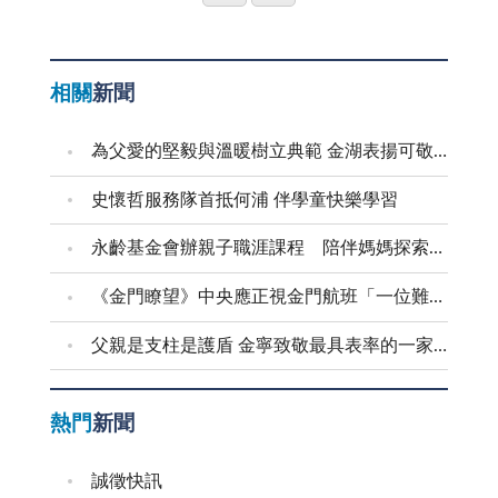
有很好的績效。福建省府主席顏忠誠也認為，以金門的
聆聽栗喉蜂虎的「夏日交響曲」，讓今年的夏天生活很
惜咱的阿母」音樂會，用音樂及歌聲陪伴媽媽們歡渡佳
親族誼、人情世故，甚而金錢利益反成了選舉主軸。面
等」的同時，可知道民眾正持續著「不對等」的觀光經
環境特色，若是能有完善的醫療等配套，很適合推動
音樂，打開耳朵，讓快樂的鳴唱在金門的田野和大家相
節、各鄉鎮公所辦理媽媽進香祈福暨模範母親表揚活
對端正選風的大纛，鄉親們可曾省思過，「賄選」之於
濟失血？給大陸居民一個登台旅遊的機會，也給台灣、
「銀髮族養生村」。研考會若能協助幫忙，讓這項健康
遇。 平情而論，賞鳥是種非常隨興，又能不時獲得
動、新前墩社區「金閃閃ㄟ媽媽逗陣來」慶祝母親節、
金門的未來發展、民主形象、公共福祉，將產生多大的
金門一個開創觀光商機的好機會！
相關
新聞
社區六星計畫在金門落實推動，一定會創造出金門新的
驚喜的休閒活動。賞鳥，顧名思義是欣賞鳥兒，不過牠
青溪金門支會舉辦母親節表揚活動、前天莊議長向同仁
危害！ 總之，此次選舉不如一般選舉競爭激烈，但
發展與生機。 持平而論，六星計畫是一個進步的政
可不是在家欣賞籠中鳥，而是要走到大自然山川水域，
母親賀節、昨天地區各界隆重表揚各村里模範母親等
檢調不會因選舉的類型、大小，而有絲毫的鬆懈，為做
為父愛的堅毅與溫暖樹立典範 金湖表揚可敬的父親
策，十年內要輔導一萬個健康社區的雄心壯志也讓人引
去尋找生活在野外活潑自在的野鳥。地區因為地理位置
等，以及本報「天下的媽媽都是一樣的」系列報導洋溢
好淨化選舉風氣，加強查察賄選和暴力介入，福建高分
頸期待，但無可否認的，進步的政策必須有配套的機
特殊，一直以來都是候鳥遷徙的必經之地，加以環境保
溫馨，在在都不是商業活動，而是鄉親用各種不同的方
檢和金門地檢署已成立「查察賄選執行小組」及「選舉
史懷哲服務隊首抵何浦 伴學童快樂學習
制，才能真正落實核心價值││永續發展理念，所以有
持佳，污染源少，對野鳥的干擾低，加上生態環境的變
法，表達對母親的感恩與崇敬！ 平心而論，由於工
查察聯繫中心」，將全天候值班偵辦，並鼓勵民眾踴躍
永齡基金會辦親子職涯課程 陪伴媽媽探索自我
些更細緻的執行機制值得特別提醒。就地區的醫療體制
異度高，鳥況非常的好，已成了賞鳥行家們每年必定造
商業日漸發達，社會環境逐漸改變，年輕人為了生活被
檢舉賄選。在此，我們也要呼籲鄉親，選舉要有論賢擇
而言，儘管縣府已極力改善醫療品質，健全後送轉診，
訪的賞鳥聖地。其中金門城、田墩、慈湖、浯江溪口、
迫離鄉背井出外打拚，昔日三代同堂，含飴弄孫的情景
才、舉才唯賢的基本認知，「賄選」代表著靈魂的出賣
《金門瞭望》中央應正視金門航班「一位難求」問題
做到離島應有的醫療水平，但離島人的醫療卻始終跳脫
陵水湖等地更是最知名的賞鳥區，有經驗的鳥友，走一
已不多見，很多老年人留在鄉下老家，兒孫不能承歡膝
與民主的恥辱，甚至可能帶來牢獄之災，何況，負面的
不出那種「後母子、細姨命」的宿命。即便IDS已有榮
父親是支柱是護盾 金寧致敬最具表率的一家之長
趟金門，便可以看到一百多種的鳥類。人文特色加上鳥
下，晨昏乏人定醒，過著孤獨寂寞的日子，固有的人倫
民主形象也會戕害公共福祉，大家應戒慎以對！
總承作，國軍醫院也將由署北接手，然而，若沒有完整
類的盛況，已讓金門成了饒富潛力的生態旅遊發展地
孝道日漸式微，令人嗟嘆！ 今天，又逢「母親
的配套，想要建構銀髮族的養生村，滿足全島軍民的醫
區。 為了留住候鳥，金管處除了加強巡護自然生態
節」，但願大家能體認母恩浩蕩，為人子女，絕不是買
熱門
新聞
療需求，一切將徒託空言！ 如所週知，金門地區醫
景觀，避免人為侵害外，自九十一年起，更連續三年委
一束花、送件禮物，或給個紅包就能了事，因為，親情
院專科醫師人力不足，這是關係著金門地區醫療未來發
託專家學者調查研究栗喉蜂虎的生態，金管處並接受研
無價，不是任何財物所能替代，老人家真正需要的是精
誠徵快訊