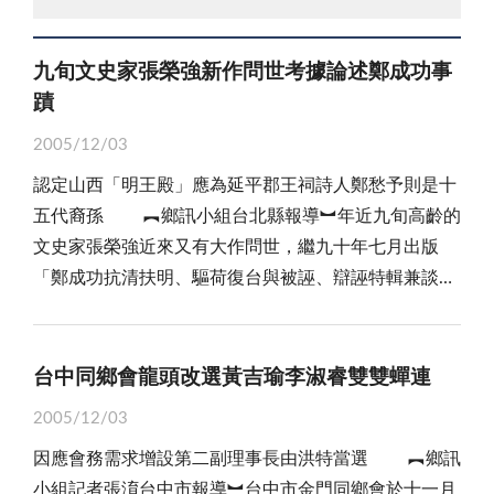
九旬文史家張榮強新作問世考據論述鄭成功事
蹟
2005/12/03
認定山西「明王殿」應為延平郡王祠詩人鄭愁予則是十
五代裔孫 ︻鄉訊小組台北縣報導︼年近九旬高齡的
文史家張榮強近來又有大作問世，繼九十年七月出版
「鄭成功抗清扶明、驅荷復台與被誣、辯誣特輯兼談鄭
氏一生光輝事蹟」一書之後，今年十月下旬又出續集，
這冊續集的精華之處，據張老先生在接受訪問時表示，
根據他的考證推敲，認定金門山西社西南隅路邊之「明
台中同鄉會龍頭改選黃吉瑜李淑睿雙雙蟬連
王殿」供奉的是鄭成功，其次，今落籍金門的國際名詩
2005/12/03
人鄭愁予，說是鄭成功十五代裔孫，依時間推算，應可
因應會務需求增設第二副理事長由洪特當選 ︻鄉訊
說得過去，致於鄭愁予是鄭成功十子中的那一系，則仍
小組記者張淯台中市報導︼台中市金門同鄉會於十一月
有待查明。 要談張榮強老先生的書，先要來看張老