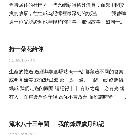
舊時居住的社區裡，時光總顯得格外漫長，而鄰里間交
人，港台之間往來主要仰賴客輪。我們搭乘「安慶輪」
萬物皆有情，尤其鴿子本身就是一夫一妻制的忠誠伴侶
聽了非常的感動，不禁流下淚來。 爸爸開車南下高雄
換的故事，往往成為記憶裡最深刻的紋理。 我曾聽
從香港前往基隆，原本預計三天的航程，卻因遭遇當年
關係，所以牠們總是雙雙對對形影不離，並且共同承擔
的一路上，媽媽不斷的叮嚀怡娟，到了金門要好好的保
過一位父親談起他年輕時的往事，那個故事，如同一道
的「艾爾西」颱風，多耽擱了一天。 雖然客輪避開了
育雛的責任；公鴿最喜歡為母鴿跳舞，並且發出咕嚕咕
重身體，不要讓爸媽擔心，要經常寫信回家，讓爸媽知
藏在時光深處的傷疤，卻也因為時間的撫平，長出了一
暴風圈，但外圍環流仍使海面波濤洶湧。船身劇烈起
嚕的親蜜叫聲，有時還會互相梳理羽毛，或是互相餵
道妳在金門過得好不好。 車終於開到了高雄，由於離
種近乎虔誠的溫柔。 那是一個平凡的午後，午後的
伏，兩、三百名乘客大多吐得昏天暗地，船艙裡瀰漫著
食，以便展現深厚的情感呢！ 看到這麼多親近人類
上船的時間還有二個小時，怡娟的爸媽便在高雄港附
斜陽將客廳染成了琥珀色。 那位父親正坐在沙發
濃重的嘔吐味。奇怪的是，年幼的我和哥哥竟毫無異
持一朵花給你
又有趣的鴿子，不由得讓我想起以前許多美好的往事；
近，找了一間小吃店，點了一些飯菜，幫怡娟送行，爸
上，對著電視螢幕瀏覽電影，思緒沉浸在聲光之中，而
狀，不但沒有暈船，還精神奕奕。 天氣稍微放晴時，
我最記得父親有一位當兵時的好朋友，雖然兩個人平日
媽仍然放不下心，對怡娟獨自前往金門，苦口婆心的叮
2026/07/26
在他身邊不遠處，他那還在幼兒園讀書的小女兒，正蹲
我們總愛跑到甲板上吹海風、看大海。船員怕危險，常
各忙各的，不過每年一定會撥空到我們家作客。 這
嚀怡娟到了金門一定要把自己給照顧好，不要讓爸媽擔
生命的旅途 途經無數個驛站 每一站 都藏著不同的答案
在地上，費力地與一張昂貴的金色包裝紙搏鬥，那包裝
把我們趕回船艙，卻也忍不住打趣：「你們兩個小朋
位朋友喜歡養鴿子，所以到我們家作客時，總會帶著鴿
心。 很快的，登船的時間快到了，怡娟拿起行李要向
或明亮如笑 或沉默成淚 那一點一滴、一絲一縷 終將編
紙在她的指尖下顯得如此頑固，無論她如何拉扯、摺
友，以後很適合吃船員這行飯。」 從那時起，我便知
子前來，一邊訓練鴿子的強大歸巢本能，二方面可以訓
高雄港軍用碼頭走去，怡娟的爸媽在她離開前，別情依
織成 我們走過的圖案 請記得｜｜ 有影之處，必有光 總
疊，試圖將一個小盒子包裹得平整緊緻，那紙張總會因
道，自己大概是個不會暈船的人。 船緩緩駛離基隆
練鴿子，在參加比賽時需要具備的高貴技能；這位朋友
依，要怡娟一定要好好的保重身體，要常常寫信回家，
有人，在岸邊為你守候 為你不言放棄 而所謂時光｜｜
為她手心的汗水而變得皺褶，或者因為邊緣的難以對齊
港，海面漸漸被夜色吞沒。老同學聽完我的童年往事，
住處距離我們家有十六公里之遙，可是所有放飛的鴿
讓爸媽知道妳的近況。 就在怡娟起步要往軍方的碼頭
是烏雲籠罩的片刻 是結繭沉潛的長夜 是漫長如冬的一
而顯得歪斜。 這對一個幼小的孩子來說，那不僅是
苦笑著說：「其實，我不只坐船會暈船，人生裡也暈船
子，經過長距離的飛行，沒有一次失誤的紀錄，可見得
方向走去時，就看到怡娟的媽媽抱著她傷心的流淚，在
段無聲 也可能 只是一個轉身的距離 而我，就在那裡 輕
包裝，那是她在進行一場極其重大的儀式。 但對當
過。」 他是國立大學畢業的高材生。年輕時因緣際會
鴿子真的具備了天然導航系統呢！ 聽人家說，鴿子
一旁的爸爸的眼眶也泛著淚，叫怡娟在爸媽不在身邊的
撥手中的弦 讓一縷微光 化作關心與鼓勵 靜靜落在你身
時的父親而言，他看見的只是混亂與浪費。 那一張
流水八十三年間——我的烽煙歲月印記
來到南部，接手一家小型辦公室家具工廠。創業維艱，
具有敏感的嗅覺與視覺，對於熟悉的地標，更能精準確
時候，一定要照顧好自己的身體，怡娟也很傷心的跟爸
旁 不為驚動世界 只願這一點溫暖 替你守住 那未曾熄滅
又一張被揉爛、隨意丟棄在地的金色包裝紙，在父親眼
他夙興夜寐、苦心經營，不過幾年時間，小工廠竟成為
認，所以說古時候飛鴿傳書，是值得肯定的；不過我到
媽說：你們不用擔心我，我會好好的照顧自己的，爸媽