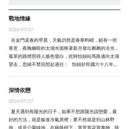
戰地情緣
2026/07/27
在金門孟春的早晨，天氣仍然是春寒料峭，頗有一些
寒意，夜晚幽暗的太湖水面映著新月發出粼粼的冷光，
孤單的路燈照得人臉色發白，此時怡娟站馬路邊向太湖
望去，思緒不禁回想起過往： 怡娟於民國六十八年六
月自台灣的大學修完碩士學位後，由於當時金門師資相
當缺乏，因此鼓勵台灣的大學生或是碩士生與博士生能
自願前往金門任職老師，教導金門學生，怡娟在沒徵詢
深情依戀
爸媽意見下，便自做主張，自願前往金門任教職人員，
2026/07/27
當怡娟將前往金門任教一事告知自己的父母親後，怡娟
夏天遇到有陽光的日子，如果不想跟陽光談戀愛，最
的父母親得知此事後，被怡娟此舉氣到快昏倒，便跟怡
好的方法，就是躲進冷氣房裡；要不然就是到山林野
娟說：妳從小到大，我跟妳的媽媽都沒讓妳吃到任何的
地，或是公園綠地，在林蔭樹下，賞景賞花賞萬物，除
苦，雖然共軍對金門及馬祖前線單打雙不打的砲擊，自