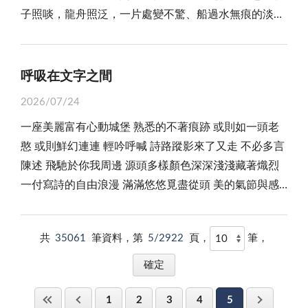
酬的「貧戶調查」，我是一定搶先登記報名的。記得有
過往太過苦澀，於是不禁又再次低吟起我那一年寫就的
求原諒那個傲慢且平庸的自己。 從那天起，那個包
子照啖，龍舟照泛，一片處變不驚、船過水無痕的淡定
處理此事。隔天，我就被安排由另一位資深同事帶領。
爺。怡娟聽了超驚訝的，連金門各地的神明，浩天如數
學，他最強調的是「沒有唱不好的歌，只有唱不對的
一年我去宜蘭縣，深山貧戶偏遠，山路崎嶇，揮汗如
「撫今追昔」詩句： 「戰鼓頻催心憂傷，干戈殷鑑何
裝得歪七扭八的金色小盒子，成了這對父女之間最神聖
景象。然而，對於我這個經歷過「金門八二三砲戰」離
或許我反映問題的行為會引起學姊的不滿，但與其背黑
家珍的都能說出來。（上）
調」，唱歌不需強求要與歌星唱一樣的調，相對的，能
雨，可能忽略了補充水分，竟然熱出病來緊急送醫，懊
鬩墻？安岐萬人塚猶在，太武英烈軀已殤； 砲火狂轟
的信物。 父親將它細心地放在床頭，從不示人。
鄉背井當了第一批流亡學生的人來講，是感觸頗深的。
鍋或被質疑表現不佳，我寧可直接反映真實情況。對我
夠了解掌握自己適合唱怎樣的調更為重要。這就好比量
惱不已。 有一年暑假，嘉師學長李炳團兄那時在賢
如彈雨，家園驟毀比墟場；戰爭烙印深又遠，萬世太平
無論他在外面的世界經歷了多少風雨，無論他曾因
前陣子，賦閒在家整理一些資料，從閣樓中翻出了
來說，面對職場冷暴力，採取直球對決的方式才是最好
呼吸在文字之間
體裁衣、因材施教，能適才適性發揮，天生我之材也才
庵國小服務，得知我回金門，主動找我去代課，協助我
祈禎祥！」 戰爭無情，和平無價，天佑浯島！天佑
為生活的挫折而感到沮喪或絕望，只要打開那個盒子，
一支卷軸，打開一看，原來是一幅我題名為「撫今追
的處理方法。
能有用。我常思索，這番歌唱道理不也正是日常的生活
緩解學費不足的窘境，真是感激在心啊！ 當然，儘
2026/07/24
台灣！（下）
看到那空空如也的空間，他便彷彿能看見那個清晨，女
昔」、撰寫「八二三砲戰」感想的七律對開條幅行書。
哲學。 另外，每週教唱新歌之前，老師會先行驗收
管這樣勤勉自持，但費用仍時有不足，常常在我窘迫的
兒眼中的淚光，以及那充滿愛意的吻。 那是他人生
一座美麗富有心動城堡 熟悉的不著痕跡 或則如一頭老
這幅書法，我在六年前上台北國軍英雄館參加一項流亡
上週的學習成果，對於我們來說，這絕對是每次上課的
時候，時任金門縣諮詢代表（軍管時期還沒有民選縣議
中最珍貴的資產，也是他對抗世界虛無的唯一防線。
憨 或則鮮幻連連 輕吟呼喊 詩路蹤影來了又走 不必多言
學生座談會時，曾帶去與同學們分享，獲得熱烈地迴
重頭戲。因為透過驗收，一方面可以獲得老師的個別指
員）的堂伯父張漢泉先生，透過我父親暗地裏解囊資
孩子，真的是上天賜予我們最純淨的禮物。 我
陳述 飛馳於你我周邊 源頭多樣顏色深深淺淺藏著熾烈
響。此後，也曾在胡璉將軍紀念館及其他地點舉辦的類
導，一方面可以大展歌喉，多少能夠滿足個人的表演慾
助，讓我能順利完成大學的學業。後來，伯父往生了，
們常以為，禮物必須是有形的、昂貴的、精緻的，我們
一付寫詩的自由浪漫 滿滿悠悠覓盡從頭 美的氣節與感
似活動展示過，許多看過的人，都表示心有戚戚焉。
望、建立成就感，所以同學們莫不是慎重且珍惜，抱持
我人在台灣，那時台金交通不便，家裏刻意不通知我，
用成人的視角去衡量價值，用社會的標尺去劃分對錯，
動 一直有餘溫盪漾 或直走或轉彎連結在心 仰望雲層流
兩岸情勢緊張賦詩抒懷 談到這幅字和詩的創作，
著開個人演唱會的心情面對老師的驗收，但不同於一般
以致我未能回去送他老人家最後一程，引以為一生最大
卻忽略了在孩子眼中，愛就是愛，是不需要載體，也不
過於開與散之間 在文字的迷宮，建構四方格影 洞越時
就不能不談起七年前發生的一件事情： 「挑釁，中
工作的成果驗收，這裡只有期待沒有傷害，只有鼓勵沒
的遺憾！ 一九七○年，師大卒業後第二度返鄉服
共
35061
筆資料，第
5/2922
頁，
筆，
需要包裝的，那位父親的故事告訴我們，真正深刻的
空，遨遊那份行腳裝點 偶而重陷高冷 寒露殘酷熱潮邊
共機闖越中線十五分鐘，中國再升級武嚇，我飛彈緊急
有責難。當老師現場開始為同學彈奏起自己的音調時，
務，執教於金沙國中。 「八二三砲戰」是從一九五
愛，往往隱藏在我們最容易忽視的「空無」之中。
際 會意過後過癮一直敢走在前方 經歷塵埃只見坦然水
戰備」。這是二○一九年四月一日蘋果日報頭版頭條，
同學們就一個一個魚貫上台，縱情高唱，忘我舞台，不
八到一九七九年，前後長達二十一年。雖然之後中共宣
在我們生命的長河裡，我們每個人其實都曾經是那個渴
珠盈沉 唱一首滿足行曲 填補寫詩於偶然之間 走入湍急
斗大的標題令人看了怵目驚心。多麼希望那是愚人節給
管唱得是真好還是真壞，總是如雷掌聲、滿堂喝采，好
布所謂「單打雙不打」，戰況較緩和，但仍不時有民房
1
2
3
4
5
望給予的孩子，也都曾經是那個被世俗遮蔽了雙眼的父
的異域做一個熱愛的詩手 風景深烙境地橫越千里總有曖
讀者開的一個大玩笑。然而，現實畢竟是現實，事件的
不歡欣。 自從參加歌唱班之後，能夠快樂的唱，唱