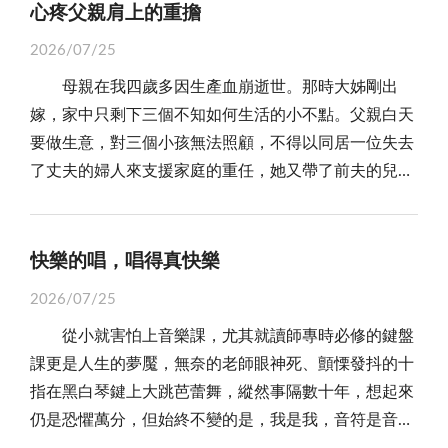
我，免不了有斷炊的時候。有一次實在撐不下去了，不
營專班進修兩年結業，領悟到不斷充實進修，也是壯大
心疼父親肩上的重擔
神情裡帶著一種經過一夜糾結後的鄭重。 她雙手捧
年，我決定再給自己一次挑戰，報考國立大學國際企業
怡娟說：一篇文章要寫的好，除了起、承、轉、合外，
得已把父親臨行前給我的二十個銀圓拿去銀樓兌換，得
自己的不二法門。就這樣一路走來，直至勞基法規定的
著一個金色包裝的小盒子，那盒子包裝得依然很不完
管理研究所博士班，竟也順利錄取。 然而，理想很豐
2026/07/25
更重要的就是要將情感帶入文章中，讓讀者領悟文章中
款新台幣區區六百元。回到宿舍，眼淚像斷了線的珍
年滿六十歲退休限齡，我才從中石化董事會職涯任內順
美，甚至可以說是有點歪七扭八的，紙張的邊緣甚至有
滿，現實卻很骨感。 那兩年，我一方面擔任系主任，
訴求的重點。二人在談話中，浩天便問怡娟：妳剛來金
母親在我四歲多因生產血崩逝世。那時大姊剛出
珠，南唐中主李璟「簌簌淚珠多少恨」的浣溪沙詞句堪
利退休。目前在家協助照顧兩位孫兒，充當他們放學接
些翹起。 「爸爸，這是給你的……對不起，昨天惹
承受招生與行政的壓力；另一方面又要修習博士課程、
門不久，對金門的民俗風情與名勝古蹟可能了解不多，
嫁，家中只剩下三個不知如何生活的小不點。父親白天
可形容。是那份親情；是那層具傳家紀念性質的意義；
送的「專業司機」。兒子在科學園區從事「護國神山」
你生氣了……。」 父親接過盒子時，心頭震顫了一
撰寫報告。工作、課業與責任如潮水般湧來，讓人幾乎
我是道地的金門人，假日時我可以當妳的導遊，帶妳到
要做生意，對三個小孩無法照顧，不得以同居一位失去
我怎能捨得啊？ 在台就讀，家鄉烽煙仍持續不斷，
的工作，前不久才獲拔擢接任「神山」的基層主管職
下。 他認出這就是昨天女兒反覆包裝的那一個。
喘不過氣。偏偏幾位好友常在夜裡相約小酌，說是紓
金門四處走一走。怡娟聽了浩天的話，便答應了。 一
了丈夫的婦人來支援家庭的重任，她又帶了前夫的兒
風雨飄搖，擔心受怕，一言難盡。那個年代，金門民間
務，「護國」的仔肩更加任重道遠了！媳婦通車台北在
他原本以為那是學校的作業，沒想到這一切竟是為
壓，也算逃避。 幾年下來，學分修完了，第二本博士
到了假日浩天便騎著他的機車載著怡娟到金門四處走
子，三年間又生了二男一女，加上年邁的外婆，全家大
沒有電話，更不用說有像現代這樣發達的傳真或視頻，
僑委會服務，兩人每天早出晚歸，很需要我們倆老的協
了他，為了那個他甚至快要忘記的生日。 「爸爸，
論文卻始終無法靜下心完成。 三年後，我選擇放棄學
走，由於自民國六十八年一月一日起共軍才停止單打雙
小一共十個人，全靠生計只有父親一人。 商店在總
唯一賴以聯絡和宣洩情緒的管道就只有書信了，「烽火
助。老伴楊毓琴女士自新竹光華國中教師兼行政職退
祝你生日快樂！」她的聲音細若蚊蚋，眼神閃躲著，像
位，也決定提早退休。 回頭再看，那幾年的生活，又
不打的砲擊，金門百姓的房子百廢待舉，均在整修或是
兵署右邊，當時政委會在裡面，門外有兩名憲兵，門外
連三月，家書抵萬金」的杜甫詩句，對我們來講的確是
快樂的唱，唱得真快樂
休，她是最佳的「褓母」兼「家庭教師」，也是我們家
是害怕又一次觸怒這位暴躁的父親。 頓時，父親看
何嘗不是一場暈船？方向模糊，步履踉蹌，忙得不可開
重建，浩天便對怡娟說：民國四十七年金門經歷了共軍
很多軍用車停在廣場上，商店很少人來買東西，父親只
最貼切的寫照。有時，實在太想家，午夜夢迴，彷彿依
無可或缺的支柱。於今，長孫已高中畢業，即將展翅高
著手中的禮物，心裡的懊悔如潮水般立刻湧上心頭。
2026/07/25
交，卻不知道究竟駛向何方。 夜船仍在海上前行，甲
的八二三砲戰，金門百姓皆希望戰爭就此結束，可以重
好一天在家中製作各種金門名產，另一天肩挑重擔去鄉
稀又聽到遠處隆隆的砲聲，長夜漫漫，輾轉反側，眼淚
飛至他心目中理想的校系就讀；次孫明年也將國中畢業
他正準備開口安慰，準備向女兒遞出那遲到的衷心
板外是一望無際的黑色海面。 我忽然明白，坐船遇到
建被砲火擊中的殘破家園，萬萬沒有想到同年的十月二
從小就害怕上音樂課，尤其就讀師專時必修的鍵盤
村小店售商品。一大早出去，天晚才回家，連八二三砲
只能往肚裏吞，告訴自己：「我在砲火中生長，我該刻
考高中，看到孫兒們一天天成長進步，全家大小平安健
謝意時，但就在他打開盒子的瞬間，話語卻又卡在了喉
風浪原是再自然不過的事。會不會暈船，或許因人而
十五日共軍宣布：要對金門與馬祖前線實施單打雙不打
課更是人生的夢魘，無奈的老師眼神死、顫慄發抖的十
戰都出門。 大哥成年後，輟學去接受父親的擔子。
苦自勵，我該辛勤耕耘，我該奮發圖強。」這樣的自省
康，那就是我們最大的安慰！ 企求止戈息戰萬世太平
嚨裡。 那個盒子，是空的。 那一刻，父親的
異；有人天生平衡感佳，有人一上船便頭暈目眩。然
的砲擊，金門歷經了二十一個年頭的單打雙不打的日
指在黑白琴鍵上大跳芭蕾舞，縱然事隔數十年，想起來
父親管理商店在家製作名產，他一生終未休息。 有
自勉成了我勇往直前的動力，以迄至我日後不同階段的
最近這幾年的清明節，我常乘返鄉掃墓之便，抽空
火氣再度被點燃。 他幾乎是反射性地、再一次將成
而，人生這條航路上的「暈船」，卻似乎很少有人能夠
子，那時只要是單日，家家戶戶都會提早吃晚餐，吃完
仍是恐懼萬分，但始終不變的是，我是我，音符是音
次看到很久過期的期刊登了父親的照片，影印藏在日記
升學和就業，也都能一本初衷，鞭策不懈。 心繫故
去榮湖繞一繞，重溫那「天光雲影共徘徊」的旖旎風
人的標準加諸於孩子身上：「妳不知道嗎？當妳要送給
完全倖免。 有人暈在名利之中，有人暈在權勢之間；
晚餐後便帶著全家老小躲進防空洞裡，避免被共軍的砲
符，各走各的調，不曾半分半秒在五線譜上交集。直到