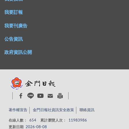
這一年的役期，我還是非得去盡完義務不可。決定既
燈，常常頭髮被燒掉一撮、鼻子被燻得兩管烏黑都不自
下，依照指定時間地點去報到，才知這可是赫赫有名的
我要訂報
覺。隔鄰張瓊霞堂姊家境比較好，那時高我一屆，女生
屏東大武營，除了訓練傘兵以外，三軍官校畢業生也都
讀中學，真是鳳毛麟角，崇拜之餘更感激的是她很照顧
我要刊廣告
是要在這裏通過基本傘訓後方能分發下部隊。連每年國
我這個小老弟，常利用假日把我的卡其制服、船型帽及
慶日擔任高空跳傘定點著陸表演、享譽國際的「神龍小
藍色童軍三角巾拿去漿燙，畢挺發亮的行頭，讓我有一
公告資訊
組」，也都駐紮在這裏。 由於離島交通的船班問
整禮拜的容光煥發，吸引很多同學羨慕的目光。在那種
題，我趕到時已錯過軍官梯次的傘訓，只能跟一些千挑
政府資訊公開
民不聊生的年代，這算是一項讓我風光快樂的回憶。
萬選進來、體魄強健壯碩的充員兵一起受訓。南台灣的
可惜好景不常，就在我讀完初一時，爆發了震驚中
夏天，溽暑酷熱，每天在艷陽下不停操練翻滾，草綠色
外的「金門八二三砲戰」。一九五八年八月二十三日，
軍服，濕了又乾，乾了又濕，結成一層白白厚厚的「鹽
中共對金門全面性地瘋狂砲擊，在短短兩小時內投落四
霜」。「一秒鐘、兩秒鐘……五秒鐘」，口中唸唸有
萬餘發砲彈，全天落彈數更多達五萬七千發，往後的四
詞，教官千叮萬囑：切記，從飛機上跳下來，這「五秒
十四天內，一五○平方公里的小島就遭砲轟四十七萬
鐘真經」唸完後，若主傘沒有張開，就要拉開副傘，不
發，密集砲火，不放過每寸土地，幾乎是有計畫的要置
能太早也不能太晚，太早，主副傘交纏，受力不一，相
著作權宣告
金門日報社資訊安全政策
聯絡資訊
全面性地毀滅。可想而知建築物毀損及人員傷亡是多麼
當危險，後果難料；太晚，加速度墬下，粉身碎骨，命
地慘重。我的一位堂嫂母子兩人就是在回完娘家的歸途
在線人數：
654
累計瀏覽人次：
11983986
喪黃泉。另外，「五點著陸」姿勢也要帥氣俐落，不能
上，被砲擊身亡。而我們家也是彈痕累累，就差沒有全
更新日期
2026-08-08