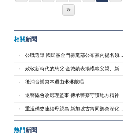
被擊倒或人員傷亡的現象發生。我兩度回鄉從事教育工
親，我們總是在追求完美的過程中，弄壞了那些充滿心
昧 屬於一片喜悅詩路 或許有點漫漫色澤 開始感受詩的
發展令人憂心。「我在砲火中生長」的種種記憶再被勾
得真快樂，終於，音樂不再是遙不可及、高不可攀、無
作，也都還在這種煙硝瀰漫的緊張狀態。有三件事，記
意的紙張；我們總是在要求物質的豐足時，忘記了心靈
傳說來自心靈 總是一念之間詩路開始 久久不能 久久不
起。由於感觸太深，於是我在燈下這樣寫著： 〈撫今
所交集的絕緣體了。
憶中仍很鮮活，頗具時代背景，樂於追憶，聊供茶餘飯
的填充。 我們每個人也都可能從我們的孩子、家
能 久久不能
追昔〉 戰鼓頻催心憂傷， 干戈殷鑑何鬩墙？ 安岐萬
後的談資。 一、在那種兵荒馬亂的年代，正規台灣
人、朋友，甚至是從那冥冥之中的命運裡，得到過許多
人塚猶在， 太武英烈軀已殤； 砲火狂轟如彈雨， 家
師資搖籃培養出來金門籍畢業生回鄉服務者，人數並不
相關
新聞
無條件的愛的禮物，那禮物可能是一個笨拙的擁抱，是
園驟毀比墟場； 戰爭烙印深又遠， 萬世太平祈禎
多；而藝能科師資尤其缺乏。在這種「蜀中無大將」的
一句沒說出口的問候，或是一個雖然空洞卻載滿情感的
祥！ 沉澱了四個月之後，於「八二三砲戰」紀念
情況下，我這個不是專攻藝能科的畢業生，竟憑在校習
公職選舉 國民黨金門縣黨部公布黨內提名領表、登記起迄日期
盒子。 然而，這些禮物，卻是我們在漫長人生中，
日，我用書法把它留下紀錄，沒想到卻在上述流亡學生
得的一點皮毛「廖化作先鋒」被派兼教音樂，並被指定
抵禦孤獨與悲傷最堅實的盔甲。 如果我們學會放下
座談會中派上用場。 烽煙四起飽嘗戰亂苦難 時序
致敬新時代的慈父 金城鎮表揚模範父親、新好爸爸
作全縣的教學觀摩。我不知是不是「前無古人」，至
對「完美」的執念，如果我們開始願意去觸碰那些看似
拉回到七、八十年前，那是個戰爭頻仍、動盪不安的時
少，我知道在那種普遍用簡譜上音樂課的氛圍下、敢用
後浦音樂祭本週由琳琳獻唱
粗糙卻溫暖的真實時，我們才真正擁有了愛的能力，而
代。先是太平洋戰爭，接著又是國共內戰，政府播遷來
五線譜且跨科聯結整合教學者，我可能是創造先例的第
那個空盒子的故事，不只是關於一個吻，它是關於理
台後，在金門又發生「古寧頭戰役」和「八二三砲
退警協會改選理監事 傳承警察守護地方精神
一人。印象中我是選用五年級國語課本一首詩，自己譜
解、關於包容，更關於如何在彼此的生命中，看見那份
戰」。在那種硝煙四起、民不聊生的時局下，會出現
曲，結合一些打擊樂器和樂理來呈現。詩句只記得前面
純粹的價值。 這世間所有的擁有，最終都會歸於塵
重溫僑史連結母親島 新加坡古甯同鄉會深化金門交流
「我在砲火中生長」這樣的題目來考一個懵懂童稚的小
幾句：「母親回頭見，母親回頭見，孩兒從軍去，請您
土，唯有這些被愛滋養過的瞬間，會成為我們生命底色
學生，也就不會太令人意外了。那時，小學生讀完六年
莫思念……」。那年頭，國語課本會出現濃濃愛國色彩
中，最永恆的金色。 所以，請珍惜那些遞到你手中
級可是要「進京」通過統一「會考」才能畢業的。「我
熱門
新聞
的教材，是極其必然且自然的事。來自全縣各個學校的
的禮物，無論它是多麼的不完美，無論它是多麼的輕
在砲火中生長」就是我這個鄉下孩子那年生平第一次踏