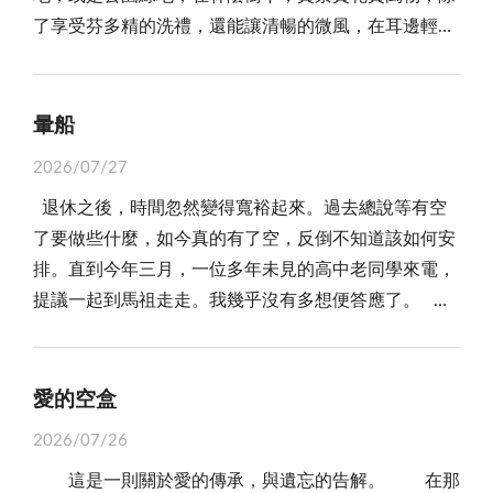
了享受芬多精的洗禮，還能讓清暢的微風，在耳邊輕聲
民國六十八年一月一日起停止砲擊，不用再跑到防空洞
歌唱，此時此刻，心湖便能盪起陣陣歡喜的漣漪。
躲避共軍的砲擊，但妳可知道金門的交通是非常的不方
我最喜歡前往雲漢池賞景，地理環境絕佳，加上豐富的
便，要到高雄港搭海軍的運輸艦到金門，當妳坐上海軍
生態，在優雅美麗的池塘上，還有一座古色古香的白色
的LST運輸艦，裡面的油煙味道，鐵定會讓妳暈船，吐
暈船
拱橋；池塘裡則有水鳥、錦鯉與水鴨，優游自在，與池
個半死。 即使要回台灣休假，也需視海象而定，當外
2026/07/27
邊的綠蔭相互輝映，成為所有人最喜歡到此捕捉美景的
海九級風浪，海象不佳時，海軍運輸艦是停航的，即使
退休之後，時間忽然變得寬裕起來。過去總說等有空
人氣景點。 春天到此，增添賞櫻的情趣，夏天到
妳搭上了運輸艦，還是要搭到高雄港後，再從高雄搭火
了要做些什麼，如今真的有了空，反倒不知道該如何安
此，享受清涼的餘蔭，還能捕捉生態的有趣互動；近日
車或是客運回台北，這一路的折騰與等待，這種苦就讓
排。直到今年三月，一位多年未見的高中老同學來電，
再度前往雲漢池，走上拱橋，許多喜歡親近人群的鴿子
妳夠受了，等妳到了金門，妳一定會後悔，不信的話，
提議一起到馬祖走走。我幾乎沒有多想便答應了。 我
陪我走一回，隨後我繞著有點類似葫蘆狀的雲漢池走一
我們就等著看。 怡娟回覆父母親：不管再苦再難，我
們選擇從基隆搭乘夜船新臺馬輪前往。登船前，老同學
遭。 就在雲漢池邊，遇到許多遊客坐在池邊的椅子
也要去金門看一看，既然是自己選擇的，我就不會後
從背包裡拿出暈船藥，一邊拆開包裝，一邊問我：「你
上休憩兼賞景，我則在池邊欣賞鴿子的優雅動態；忽然
悔。 時間過得很快，怡娟的前往金門任教的公函寄到
要不要也先吃一顆？」 我笑著搖頭。 「不用，我
遇見一對深情依戀的鴿子，在池邊的石頭上即興演出，
愛的空盒
家裡，明天晚上她便要到高雄港搭海軍運輸艦到金門報
從小就不會暈船。」這句話勾起了塵封已久的記憶。
正濃情蜜意的梳理著羽翼，隨後有一隻鴿子蹲下來，微
到，怡娟將行李準備好，便要出門到台北火車站，搭火
2026/07/26
我出生於香港，五歲那年，也就是一九六六年，跟隨
瞇著雙眼，享受著另外一隻鴿子深情的服務，為牠親親
車至高雄，父親便對怡娟說：妳將行李置放於爸爸車的
這是一則關於愛的傳承，與遺忘的告解。 在那
父母和兄姐舉家遷居臺灣。那個年代，飛機票貴得驚
臉頰的親密行為，讓人看了好窩心、好溫暖。 畢竟
後車廂內，我跟妳的媽媽開車送妳到高雄港搭船。怡娟