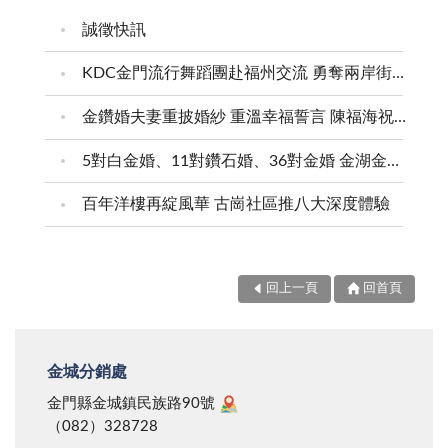
音樂教師都聚集在我服務的沙小，他們的目光有些狐
盈，那都是這世界上，最沉甸甸的牽掛，而能擁有這一
進金城參加會考的作文題目。內容寫些什麼已不復記
誠徵快訊
疑，不信這隻「菜鳥」能在這個音樂沙漠裏變出什麼把
切，是何其幸運，何其美好，我們又怎能不把它們視為
憶；但這個題目卻從此在我腦海裏留下一道鮮明的印
戲。結果卻出乎意料地成功，大家都滿意地歸去，連上
最寶貴的財產，並用一生去溫柔地守護呢？ 在那以
KDC金門流行舞蹈團赴福州交流 勇奪兩岸街舞賽三等獎
記，影響了我的一生。 一九四三年，我出生在沙美
級也很滿意，給了我記功獎勵，獎狀還是「政委會」頒
後的許多個夜晚，當窗外的城市燈火搖曳，那位父親依
一個窮苦的農家，正值對日八年抗戰如火如荼，金門也
金鑽婚夫妻重披婚紗 重溫幸福誓言 陳福海祝福牽手半世紀 情深相守成典範
發的。在那以軍領政的時代，戰地政務委員會轄下才是
然會在睡前輕輕觸碰那個盒子，他不再感到空虛，因為
曾被日軍佔領，當時我年紀小，沒有什麼印象。一九四
縣政府，縣長是軍派的。政委會秘書長發的獎狀，當然
他明白，那裡面盛裝的，不僅僅是一個吻，而是整個世
5對白金婚、11對鑽石婚、36對金婚 金湖金沙夫妻共享榮耀時刻 陳福海表揚金鑽婚夫妻 向半世紀相守家庭典範致敬
九年國共內戰，國民政府撤退來台，同年十月二十五日
比縣長層級來得更尊榮。在歷史的洪流中，這種戰地政
界給予他，最溫柔的解答。
中共發動古寧頭戰役，我尚屬童幼無知的年齡，一些印
務頒發的獎狀也已成為絕響。 二、記不清是哪一年
百年洋樓再綻風華 古崗社區推八大深度體驗
象也是後來聽長輩談起得知的，據說戰況劇烈，雙方死
了，我帶領的小學合唱團，參加全縣比賽拿到第一名，
傷慘重，血流漂杵，屍體滿山遍野像「曝庵脯」（閩南
獲得赴擎天廳表演的機會，師生們都很雀躍。因為擎天
語：曬蕃薯乾）一樣，以致隔年田裏所種蕃薯長得像西
廳是不對外開放的，我們能去揭開神秘的面紗，一探
回上一頁
回首頁
瓜那麼大，人們卻不敢吃。 記憶裏，小學因戰亂延
「鬼斧神工」的究竟，又能讓辛勤練習的學生有表演的
遲入學，且學無定所，也曾經攜帶小板凳，流動在大樹
舞台，機會難得，深感榮耀，歡愉的心情，自不在話
下或祠堂裏上過課。初中讀設在陳坑（現在名成功）的
下。 三、多年前某天，我返鄉參加大地姑丈吳文質
金城分銷處
金門中學。那時從初一到高三的學生都在一個學校，生
老人家的告別式，還在廣場等待祭拜的時候，忽然人群
金門縣金城鎮民族路90號
活像軍事管理，吃飯要排隊魚貫進入「覺民堂」（後來
中有一位女士朝我走來、略帶興奮地對我說：「您是張
（082）328728
的官兵休假中心旁）坐定位後由「值星官」喊開動後才