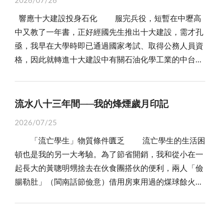
2026/07/26
的一寸光 ｜｜我，持一朵花給你
中簡直是對於資源的漠視，且他的耐心在一次又一次的
高雄頗具規模的辦公室家具廠。 然而，事業成功之
雲漢池邊看到的鴿子，應該是野鴿吧！看牠們成群結隊
請你們也要把身體顧好，說完後怡娟的爸媽才在依依不
響應十大建設投身石化 服完兵役，短暫在中壢高
失敗中磨盡，最終，父親的尊嚴與對「效率」的執念佔
後，應酬也多了起來。為了接單、維繫人脈，他開始過
的四處閒晃，給人有一種優雅恬適的舒暢感，自由自在
捨情形下開車回台北的家。 怡娟到了金門後，分配住
中又教了一年書，正好經國先生推出十大建設，需才孔
據了上風。 「學校老師沒教妳如何包裝嗎？媽媽也
著燈紅酒綠、紙醉金迷的生活。 九○年代，大陸經濟
的心靈，將成就美好的每一刻。 總之，有幸親眼目
在高職的宿舍裡，怡娟的三餐均在學校裡搭伙吃飯，最
亟，我早在大學時即已通過國家考試、取得公務人員資
沒教妳嗎？連一個小小的盒子都包不好……。」 那
崛起，廉價勞力與土地成本吸引許多臺灣家具業者西進
睹深情依戀的鴿子，真的讓人擁有深深的戀棧，好想擁
讓怡娟受不了的是：金門吃的米是囤積很久的戰備米，
格，因此就轉進十大建設中有關石油化學工業的中台化
斥責聲，在安靜的客廳裡顯得如此突兀且銳利。 父
設廠。他也多次前往大陸考察市場。只是，原本的「考
有天天談戀愛的甜蜜感覺；但願深情的人們，在對的時
吃在嘴裡是又乾又澀，另外就是要打電話回家報平安，
工公司服務，從工廠基層做起，親眼目睹工廠從無到
親的脾氣像是一場突如其來的雷雨，讓空氣瞬間凝固。
察」，漸漸變成夜總會與酒店的流連；該做的投資評估
間，能夠順利遇到對頻的人，好好談一場讓人欣羨的戀
必須到村公所排隊打電話，撥完108後，轉接到中華電
有；從一片荒蕪的土地到「高樓平地起」；高塔儲槽聳
小女兒僵住了，指尖還勾著那張皺巴巴的包裝紙，
與轉型規劃一再延宕。幾年過去，工廠沒有完成布局，
愛，使得美好的時光永不失序、永不失真。
信後，在轉接是對方付費，或是自己付費，相當的麻
立，一天比一天增多；輸送管線綿密縱橫，一天比一天
流水八十三年間──我的烽煙歲月印記
眼眶裡迅速蓄滿了晶瑩的淚珠，她不敢抬頭，也不敢啜
訂單卻逐年減少，成本壓力愈來愈沉重。 在企業完全
煩。過去在台灣台北的家裡，有電視可以看，有收音機
交錯，終至建廠完成，試爐運轉成功，為國家經濟建設
泣，只是倔強地垂下頭，用顫抖的指尖，繼續與那個並
崩潰之前，他選擇結束營業、清償負債，黯然提早退
2026/07/25
可以收聽音樂，但由於金門是戰地，規定不能有收音機
增添生力軍。身為從業人員的一份子，那份我也有為國
不配合的紙張對抗。 但她沒有反駁，沒有爭辯，僅
休。 說起那段往事，他長嘆一聲：「還好當年留了一
及照相機，甚至連籃球都要管制。到市場想買一些水果
「流亡學生」物質條件匱乏 流亡學生的生活困
家經濟發展奉獻過心力的欣慰之情，實是外人所難於體
僅是用一種近乎卑微的沉默，承受著這場無妄的責備。
些底，否則當年暈船的代價，就真的太大了。」 我沉
吃，水果的賣相都不好看，且水果攤的老闆會聽口音，
頓也是我的另一大考驗。為了節省開銷，我和從小在一
會的。 終其一生，我在這家公司服務三十年，歷經
父親看見她那副委屈的模樣，心頭雖然閃過一絲異
默片刻，也想起自己的那段歲月。 大學畢業後，我曾
只要不是金門口音的，價錢都咬的很緊，沒有談價的空
起長大的黃聰明甥捨去在伙食團搭伙的便利，兩人「儉
國營事業的合併及民營化兩波精簡組織人員變動，我都
樣，但卻沒有選擇放下身段，而是選擇了逃避，轉過頭
短暫擔任記者，也做過公務人員。後來在偶然機會下完
間。 後來怡娟在高職教書期間認識了一位教國文的老
腸勒肚」（閩南話節儉意）借用房東用過的煤球餘火，
能通過嚴格考驗，獲得留任繼續打拚，所憑藉的也不過
繼續看他的電影。 那天的餘波，在沉默中發酵了一
成碩、博士學位，進入大學任教。雖然教授的是企管與
師陳浩天，由於陳浩天個性隨和與幽默，並且文筆又非
胡亂燒些東西果腹，最常「料理」的就是下一些「陽春
是一份正直守分、勤奮自持的金門人精神而已。而其間
整個夜晚。 然而，當第二天清晨的第一道陽光透過
行銷，但畢竟不是本科出身，加上任職於私立大學，升
常的好，他寫的文章經常登在金門日報上，起先怡娟只
麵」，省時省錢又可填飽肚子。儘管如此，家境清貧如
我在四十五歲高齡時，仍奮勉通過考選至政大企研所國
窗簾射進房內，小女兒怯生生地出現在床邊。 她的
等之路始終不太順利，內心總缺乏安全感。 民國一百
是想要問浩天：要如何才能寫出一篇好文章。浩天回覆