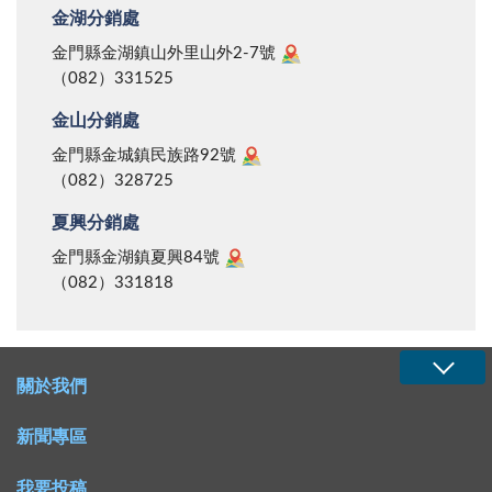
老師嗎？多年不見，您可是我的偶像耶！那一年您指導
金湖分銷處
能動筷。那年頭，物資缺乏，能吃到乾飯，對一個窮困
我們民防隊去金防部軍歌比賽，唱『太武雄風』得第一
農家子弟來講已很滿足，即便大米常是儲存過期已經走
金門縣金湖鎮山外里山外2-7號
名哩！」我感動中略帶慚愧地回說：「啊呀！是這樣
（082）331525
味、甚或偶爾摻雜有沙粒的戰備糧，仍然覺得是人間美
喔！謝謝你記得我啦！」我慚愧是因眼前這位女士我連
味，以致於拿著軍用的雙耳鋁碗，第一碗都不敢裝太
金山分銷處
姓名都叫不出；帶民防隊練唱雖有印象，但是唱些什麼
滿，火速狼吞虎嚥後趕快去裝另一又壓又滿的第二碗，
金門縣金城鎮民族路92號
早忘得一乾二淨，怪不好意思咧！「全民皆兵」的年
否則「咖手慢鈍」（閩南語：動作遲鈍）就甭想吃第二
（082）328725
代，民防隊、婦女隊都要定期集訓，我們公教人員也要
碗了。如今想來雖然覺得好笑，但不免也帶有一些辛
定期赴靶場練習射擊。有時，我得支援民防隊軍歌教唱
夏興分銷處
酸。 我讀的一年級有甲至庚計七個班，算是人數最
工作，成了另類的社區服務。不管在學校或在地方，我
金門縣金湖鎮夏興84號
多的一個年級，除丙班是女生外，其餘都是男生，也多
（082）331818
被派兼做樂教工作，當時確也是出於一股服務家鄉的熱
少反映出那時農業社會重男輕女觀念根深柢固的現象。
忱。於今，母縣音樂專業人才輩出，音樂教育蓬勃發
至於其他年級則多在一班至三班之間，整個學校規模並
展，對照往昔，真是不可同日而語。 接到兵單奔赴
不算大。 那個年代，交通不便，同時也是為了省交
傘訓服役 一九七一年夏天，我接到服兵役的「兵
關於我們
通費，從陳坑到沙美的回家路，都是抄太武山下捷徑步
單」。兵種是特種部隊空降旅政戰少尉預備役。照說金
行回去的。夜幕低垂時分，山間小路人煙稀少，心中不
新聞專區
門全民已都是國民兵，為何還會有這種兵單寄到我手
免忐忑，也許是水鬼摸哨的故事聽多了，走來真是提心
上？也罷，這讓我認真思考，如果要去台灣發揮所學，
吊膽。回到家夜裏溫書，點的是一盞星星之火的煤油
我要投稿