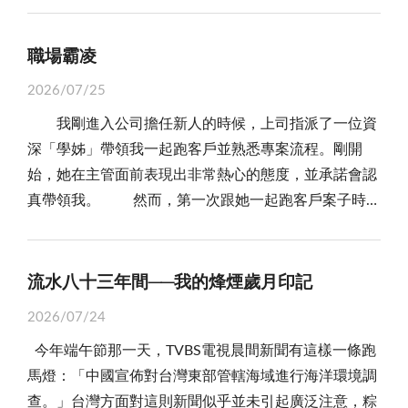
上，看了就落淚，心疼父親肩上的重擔太重了，重到一
鄉學成返金服務 在台求學期間，身處異鄉，心繫桑
光。去年冬天，我提早返鄉過年，省親後再次造訪榮
別人禮物時，裡面應該要有東西的……。」 這句
有人迷失於酒色，有人困頓於執念。即使自認意志堅
擊給擊中，因此我非常痛恨對岸的共匪（現在稱中
最近參加了歌唱班才慢慢體會到音樂的樂趣。 這是
生都未曾卸下！
梓，日夜縈懷的莫非是故鄉的一磚一瓦、一草一木。這
湖，陶醉之餘，信手拍了幾幀照片Line給台灣的友人，
話，成為了那天清晨最沉重的一記悶棍。 小女兒眼
定，也難保在某個浪頭襲來時，不會失去方向。 重要
共）。 怡娟聽了浩天的話後，便回覆浩天：我覺得金
一個長青歌唱班，一星期才上一次兩個小時的課，學員
職場霸凌
讓我在一九六三年面臨人生第一次就業抉擇時，毅然決
友人線上驚回：「綠堤紅瓦，翠柳拱橋，湖光山色，倒
中的淚水終於奪眶而出。 她抬起頭，淚眼婆娑地看
的不是從此拒絕登船，也不是假裝若無其事；更不是因
門人都有著堅毅的韌性，我在台灣就有聽說：金門島斥
多半是些老大哥、老大姐，耳順之年在裡頭只能勉強算
然選擇回鄉服務，任教金沙國小。三年後，由於同儕效
影幢幢，相映成趣，美不勝收！」我也在匆匆踏上飛台
2026/07/25
著父親，那眼神裡沒有委屈，竟只有一種超乎年齡的、
為一時暈眩便急著跳船。 而是停下來，找出讓自己暈
鹵而瘠，田不足耕，近山者多耕，近海者耕而兼漁。就
是「少年仔」而已，雖然如此，這裡的氛圍卻意外的讓
應特別是王訓錫兄的開路於先，以及鄭藩海甥的勸進同
趕往尚義機場的車上意有所指地回說：「青山長在，綠
清澈的哀傷，「爸爸，這個盒子不空，裡面充滿了我的
船的原因。下船之後，好好調整身心，重新整理行囊；
我剛進入公司擔任新人的時候，上司指派了一位資
可以看出金門人不向艱困環境低頭的堅強的個性。 緊
人輕鬆自在，完全不同於學校音樂課時的害怕緊張。教
行在後，相互激盪牽引；同時也是自身「學然後知不
水長流，但願這片山光水色美景能永遠張開雙臂，歡迎
吻……媽媽說我想親你時，那就是吻……你生日了，我沒
下一次啟程之前，也記得替自己備妥「暈船藥」──或
深「學姊」帶領我一起跑客戶並熟悉專案流程。剛開
接著怡娟問浩天：現在金門仍然有民防隊嗎？浩天回覆
唱老師也是一位老先生，五短身材體態微胖，不時笑容
足，教然後知困」的體悟，於是又赴台深造。在師範大
世人前來盡情徜徉。」 時序遞嬗到二○二六年的今
錢買禮物放裡面，我只有吻……。」 說完，她撲進
許是家人的提醒，或許是朋友的陪伴，也或許是適時放
始，她在主管面前表現出非常熱心的態度，並承諾會認
說：每一年國慶閱兵踢正步，其中就有金門防衛隊，戰
可掬，像極了隔壁鄰居大叔，不說一定不知道他是老
學就讀期間，由於家中弟妹眾多，食指浩繁，我之前服
天，兩岸情勢自從七年前緊張初始以來，不但沒有緩和
了父親的懷裡，稚嫩的臉頰因為哭泣而顯得紅腫，卻不
下的智慧與自省。 畢竟，人生不可能永遠風平浪靜。
真帶領我。 然而，第一次跟她一起跑客戶案子時，
時金門是全民皆兵，民防隊平日要到村公所報到集合，
師。 老師高超的音樂造詣，在課堂間完全表露無
務小學所掙薪水都交由雙親貼補家用去了，經濟狀況仍
的跡象，反而因為美、中、台三方關係錯綜複雜，相互
斷地在父親臉上落下一個又一個急促的吻。 在那一
我們能做的，不過是在一次次暈船之後，學會站穩腳
我卻遭遇了她的冷暴力。當我傳訊向她詢問專案的細節
由軍方派人實施戰備演訓，也要到靶場練習實彈射擊。
遺，一點也不輸給年輕樂師、歌手。上課時，只見老師
然拮据，雖說食住公費，但書籍學雜仍需花費，於是我
影響，更加緊繃。共機及潛艦頻頻繞台，已成了家常便
剎那，父親感到自己靈魂深處的某個防禦機制，徹底崩
步；在跌跌撞撞的航程裡，依然保有再次啟航的勇氣。
時，她總是不讀不回，當面問了她問題，也只用敷衍的
浩天騎機車載著怡娟後浦城隍廟拜城隍爺，浩天對
邊彈電子琴、邊唱邊教，大大顛覆原本以為只是播放伴
經常寫稿或參加徵文比賽，掙些獎金和稿費零花。也曾
飯；共軍機艦超過海峽中線已不是甚麼聳動的新聞；如
塌了。 他僵硬在原地，不僅是因為羞愧，更是因為
這樣想來，暈船，其實也是人生的一門功課。
方式回應。因此我只能向其他同事求助，或靠自己摸
怡娟說：在金門有五嶽廟，分別供奉東、西、南、北、
唱帶教學的想像，更令人訝異的是老師他老人家音色時
流水八十三年間──我的烽煙歲月印記
獲林師清江（後曾任教育部長）垂愛，幫恩師謄抄整理
今又宣稱要在台灣管轄的海域進行環境調查；而我方的
一種無法言喻的震驚與感動，且他意識到，自己多年來
索。 直到有一次主管抽查我的工作紀錄時，對我的
中等五尊神明，在田浦的是東嶽廟，所拜的主神是東嶽
而圓潤宏亮，宛如貫徹雲霄的小喇叭；時而又若石上清
稿件，方便他出版發表。「有事弟子服其勞」對我而言
加強軍購；漢光反登陸的實彈演習，也展現了積極備戰
2026/07/24
所追求的精確、完美與體面，在孩子這份純粹且不計代
紀錄內容表示不滿，並打電話來質問我。我隨後把之前
泰山天齊仁聖大帝，在田墩的是西嶽廟，所拜的主神是
流低鳴飄悠，抑揚頓挫，節奏合拍。該高歌則放聲，該
本是一件很光榮的事，但恩師謙沖客氣，都會算些費用
的決心。雙方劍拔弩張的氣氛，隨時都會有擦槍走火的
價的愛面前，竟是如此的粗糙與貧瘠。 他緊緊抱住
今年端午節那一天，TVBS電視晨間新聞有這樣一條跑
學姊的工作紀錄的範本發給主管，並告訴他我的工作內
華山金天順聖大帝，在後浦的是南嶽廟，所拜的主神是
細語就輕柔，聲情並茂，扣人心弦，令人不知不覺痴
給我貼補。時至今日，我仍然非常感念恩師的愛顧。
可能。值此「八二三砲戰」六十八週年紀念日即將到來
小女兒，雙臂顫抖，眼淚不自覺地流下。 接著，他
馬燈：「中國宣佈對台灣東部管轄海域進行海洋環境調
容和格式是仿照學姊的，並順勢也反映了她不回應我問
浯島城隍爺，在山西的是北嶽廟，所拜的主神是恒山安
迷。第一次上課，我就對老師的才華佩服得五體投地。
我更常利用寒署假去打工，系裏受政府委託按件計
的今天，看到這種局面，興許是「我在砲火中生長」的
抱著女兒那具小小而溫暖的身體，在那裡乞求寬恕，乞
查。」台灣方面對這則新聞似乎並未引起廣泛注意，粽
題的情況。 主管聽後沉思了一會兒，便告訴我他會
天玄聖大帝，在金門城的是中嶽廟，所拜的主神是城隍
除了自身的音樂造詣高超，老師教唱也自有一套哲