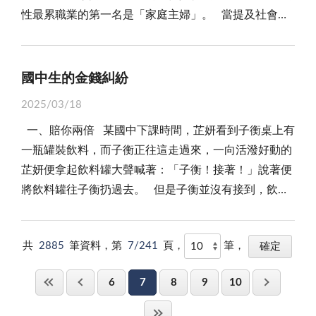
「柔弱勝剛強」，則是教我們在緊繃時學會鬆手，因為
加深彼此之間的連繫。 那時的社交活動，更多的是面
地社會的發展中發揮越來越重要的作用。
性最累職業的第一名是「家庭主婦」。 當提及社會上
對「眾量級CROWD」的品牌經營、發展有實質貢獻，
學校時確實會尋求專業人士協助撰寫讀書計畫與自傳等
更多時候計畫是趕不上變化的，船到橋頭自然直，鬆手
對面的交流。無論是鄰里之間的串門，還是親朋好友的
最辛苦的職業時，許多人會直覺地想到醫生、空姐、警
則有機會透過法律途徑撤銷該商標。 法院在認定商標
資料。這些專業人士更多是在優化表達，幫助學生以流
不意謂著放棄，而是隨遇而安。 孔子在講述「遠慮」
聚會，大家都是透過直接接觸來分享彼此的生活和情
察、消防人員或建築工人，因為這些工作不僅勞累，還
歸屬時，通常會考量幾個關鍵因素，包括品牌名稱的創
暢語言展現真實經歷與優勢，而非憑空編造內容。相比
與「近憂」時，或許早已預見後人的糾結。他與老子的
感。沒有社交媒體的干擾，這種互動更加真實，也更能
可能伴隨著極大的風險與責任，所以大家會認為從事這
意來源、品牌經營歷程、資金投入比例、商標申請人與
國中生的金錢糾紛
之下，從無到有代寫的方式，不僅缺乏誠信，更可能讓
思想看似對立，實則像太極的陰陽雙魚，儒家教我們在
加深彼此之間的連繫。 沒有電腦或手機以前的日子，
類工作的人最是辛苦和勞累，雖說這也沒有錯。然而，
品牌經營者的關係等。在此案中，若Andy能夠提供證
學生因實際經歷不符而遭遇後續問題。 這種代寫背後
土地上種下未來的樹苗，道家提醒別忘了抬頭感受此刻
雖然少了現代科技的便利，卻多了一份純粹與真實。生
2025/03/18
若真要真說出一份最辛苦、最容易被忽視、卻沒有薪資
據，證明他與家寧共同經營該頻道，並長期投入品牌發
反映出台灣家長長期以來升學至上的心態。他們更關注
的陽光。真正的平衡點不在紙上談兵，而在每個具體的
活節奏雖然緩慢，但內心卻更加踏實和滿足。那個年代
一、賠你兩倍 某國中下課時間，芷妍看到子衡桌上有
回報的工作，那無疑的就是「家庭主婦」。 在一般人
展，則法院可能認定該商標屬於共同財產，而非單方持
學歷結果，而非孩子在學習過程中的成長。表面上看，
抉擇瞬間，當過度規劃讓呼吸急促時，想想老子說的
的簡單生活，讓人更加懂得珍惜身邊的人和事，也讓彼
一瓶罐裝飲料，而子衡正往這走過來，一向活潑好動的
的印象中，家庭主婦的工作內容無非就是「買菜、煮
有。 此外，根據法院過去對商標權糾紛的判例，若某
這種心態可能幫助孩子進入更好的學校，但若所學非其
「飄風不終朝」；當散漫度日心生不安時，聽聽孔子敲
此之間的關係更加親密無間。 如今回想起來，沒有電
芷妍便拿起飲料罐大聲喊著：「子衡！接著！」說著便
飯、洗衣、打掃」等家務，聽起來似乎簡單，但實際
方僅以法律程序先行註冊商標，而無實際經營該品牌，
所好，或因能力不足無法應付學業，最終可能適得其
響的勸世警鐘。 人生終究不是非黑即白的選擇題，而
腦或手機以前的生活似乎有著一種獨特的美好，它提示
將飲料罐往子衡扔過去。 但是子衡並沒有接到，飲料
上，這些家務不僅繁雜瑣碎，還是日復一日、全年無休
法院可能會判定其行為為惡意註冊，導致商標權被撤
反。教育的真正意義，應該在於培養興趣與能力，而非
是一幅待描繪的山水長卷，我們既需要孔老夫子的工筆
我們在快速變遷的現代生活中，不要忘記那份簡單的快
罐「啪」一聲摔壞，果汁濺了一地，芷妍只好拿了拖把
的工作。 更重要的是，家庭主婦的工作並不僅止於家
銷。因此，張媽媽是否真正有參與頻道的經營，或只是
一紙畢業證書。 此外，當初多元入學的制度改革，本
精神，細細勾勒遠山輪廓；也要留白給老子的墨色游
樂與溫馨的回憶。那些沒有電腦或手機的日子，雖然已
來善後，子衡生氣地叫道：「妳要賠我！一罐二十
務，她們還要扮演許多額外的角色，例如孩子的老師、
透過商標註冊來排除其他創辦人的權利，將成為此案的
是為了減少學生壓力，避免將成敗寄託於一次考試，卻
移，任溪流在紙上自在蜿蜒。時間從不是我們的敵人，
成為過去，但它們在我們心中留下的痕跡，卻永遠無法
共
2885
筆資料，第
7/241
頁，
筆，
元！」芷妍沒好氣地說：「賠就賠！賠你兩倍也沒關
丈夫的心理輔導員、家中的馬桶、水管、燈管壞了，以
關鍵爭點。 如果商標的註冊涉及惡意排除共同創辦人
意外地加劇了不公平。資源有限的學生對比有豐厚資源
而是磨墨的硯池，以遠慮為墨條，以當下為清水，在徐
抹去。
係！」子衡緊抓著這句話說：「妳說的喔！明天妳要賠
及家中所有事物修繕的管家，甚至是雙方家族的聯絡人
的權利，那麼該行為是否違反《商標法》第63條，並可
的家庭恐更加吃虧。這樣的制度是否真的實現了初衷，
徐研磨間，終將調和出濃淡相宜的生命底色。
6
7
8
9
10
我四十元！」芷妍卻又說：「欸！哪有這樣的！」這兩
與救火隊員。當家人遇到困難時，總是第一時間想到家
能導致商標被撤銷？根據《商標法》第63條，若註冊人
值得反思。 要解決這些問題，父母首先應改變對教育
位心智尚屬幼稚的國中生，整天便不時為此口角。 第
庭主婦，彷彿她們應該無所不能，能解決所有問題的
未經合法授權，單方面取得商標所有權，受害方可以向
的過度功利化態度，重視孩子的興趣與選擇。若學習歷