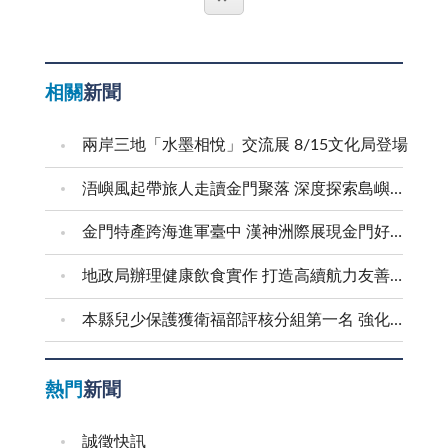
二天，子衡要芷妍賠他四十元，但芷妍別說四十元了，
「無敵鐵金剛」。 最讓人無奈的是，當家庭主婦表達
智慧財產局申請撤銷該商標。在此案中，Andy若能夠
程資料過於偏離學生真實經歷，不僅難以展現個人特
連原價的二十元都不願償還，子衡便將此事告知導師。
自己的辛勞時，往往會被一句「妳不是不用上班嗎？」
提出相關證據，證明「眾量級CROWD」的品牌是雙方
質，更可能在面試中露出破綻，反而得不償失。從制度
導師將子衡和芷妍叫到跟前，問明了來龍去脈，說明芷
輕描淡寫地帶過，這句話聽在耳裡，彷彿「不用上班」
共同建立的，他可在商標公告註冊5年內提出撤銷申
面而言，教育單位應加強審核機制，同時降低備審資料
相關
新聞
妍應該償還子衡二十元。芷妍竟強辯道：「這又不是我
就是一種原罪，意味著她們有大把時間，應該全心全意
請，保障自己的權益。 此外，Andy也可依據《民法》
在評分中的比例，避免讓有資源的家庭過度佔優勢學習
的錯！是他自己沒接好啊！」導師耐心地說明：無論什
地為家庭奉獻，甚至為其他親族付出。然而，這種說法
第184條提出侵權訴訟，要求返還商標權或請求損害賠
是為了成就自我，而非迎合體制。真正的教育應回歸初
兩岸三地「水墨相悅」交流展 8/15文化局登場
麼原因、是故意還是不小心，把人家的東西弄懷了，就
對家庭主婦非常的不公平，不僅把他們的付出視為理所
償。《民法》第184條規定，若他人因不法行為侵害他
心，幫助每個孩子發掘興趣、探索潛能，而不是讓學習
應該賠償，不過不需要償還兩倍。這時子衡又碎唸了起
浯嶼風起帶旅人走讀金門聚落 深度探索島嶼文化底蘊
當然，當然也會忽略了家庭主婦也是人，她們也會累，
人權利，則應負損害賠償責任。在此案中，若Andy能
淪為一場無休止的競賽。
來：「她自己說要賠兩倍的，要守信用！」導師無奈地
也會煩，也會生病，她們不是鐵打的身體。 一般上班
證明張媽媽的商標註冊行為使其失去品牌經營權益，導
金門特產跨海進軍臺中 漢神洲際展現金門好滋味
說：「東西只有二十元，就只要賠二十元。芷妍，妳自
族雖然在公司要承受壓力，但至少有固定的上班與下班
致財產損失，則可向法院提起民事訴訟，請求賠償損
己還不會賺錢，不要隨口就說要賠兩倍，引起誤會和糾
時間，可以在下班後稍作休息，或是享受個人的生活。
地政局辦理健康飲食實作 打造高續航力友善職場
害。 然而，法律程序的勝訴關鍵，往往取決於證據的
紛。妳今天有帶二十元可以還子衡嗎？」芷妍竟氣沖沖
然而，家庭主婦卻沒有這樣的待遇，她們的工作是全天
完整性與合理性。在這類智慧財產權糾紛中，當事人應
本縣兒少保護獲衛福部評核分組第一名 強化預防與跨域合作 建構兒少安全成長環境
地賴帳道：「我媽媽都把錢存到我悠遊卡裡，我身上都
候的，在深夜也可能隨時待命。例如，孩子半夜發燒，
妥善蒐集相關文件，如品牌經營紀錄、商業合約、財務
沒現金啊！」導師見芷妍態度不佳，不想再引起無謂的
誰來照顧？除此，親朋好友臨時來訪，誰來張羅？這些
流向等，來證明自己的權利。此外，若Andy在頻道經
衝突，便平靜地說：「那我再跟你們的媽媽聯絡。」
突發狀況，家庭主婦總是第一個上陣，無論身心多麼疲
營過程中，有使用「眾量級」品牌名稱的相關紀錄，如
熱門
新聞
導師傳Line告知芷妍媽媽和子衡媽媽事件的原委後，
憊，她們都只能撐著，因為她是「家庭主婦」，有的是
節目企劃、品牌合作文件或商業交易紀錄，亦能作為法
第二天芷妍就帶來二十元還給子衡了。導師心想：幸好
時間和精神。 此外，家庭主婦還需應對無數的隱形壓
誠徵快訊
院審理時的重要佐證。 這起商標爭議不僅是YouTube