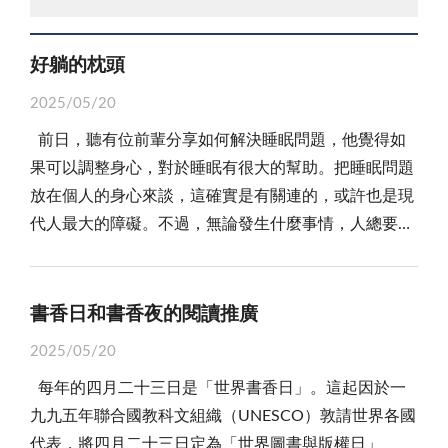
好躺的枕頭
2025/05/20
前日，聽有位前輩分享如何解決睡眠問題，他覺得如
果可以調整身心，對於睡眠有很大的幫助。把睡眠問題
放在個人的身心來談，這確實是有關連的，或許也是現
代人最大的障礙。不過，無論發生什麼事情，人總要停
下腳步休息，休息過後，在想辦法解決。但是，人生總
有許多結不開的結，所以會想太多，一想太多之後，就
會徹夜難眠，或是影響睡眠，休息無法與之脫鉤，就會
書香日和書香夜的閱讀推廣
影響整體的生活。其實長久下來，心理影響生理，生理
2025/05/20
也影響心理，這樣整個人的生活會紊亂，然後受到極大
每年的四月二十三日是「世界書香日」。這起因於一
的影響。所以，有些時候會用藥物控制，然後讓人比較
九九五年聯合國教科文組織（UNESCO）敦請世界各國
好睡。只是，長久下來，這也不是辦法，因為藥物都有
代表，將四月二十三日定為「世界圖書與版權日」
副作用，吃多了也不好，所以還是要找方法。 而那位