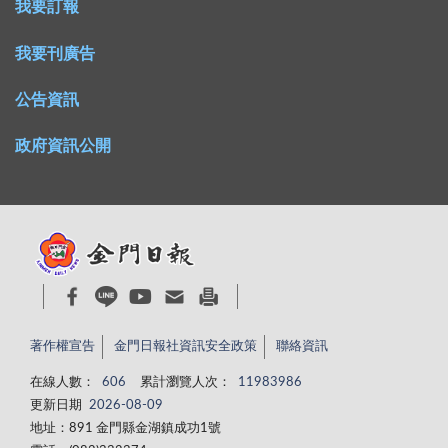
我要訂報
出力。承昀還得意洋洋地說：「我可以跟我爸爸拿到更
說，如果沒有家庭主婦，許多家庭將無法順利運轉，許
多錢！」 第二天，導師就接到承昀媽媽氣急敗壞的電
多男人將無法無後顧之憂地在外打拼，許多孩子也無法
我要刊廣告
話，說：「承昀說下週烹飪課要四百元，他們一組有四
在穩定的環境中成長。因此，我們應該給予家庭主婦更
公告資訊
人，是每個人都出四百元？還是只有承昀要出所有人的
多的理解與支持，讓她們知道，她們的付出並不是理所
錢？如果是同學硬逼他出所有的錢，那根本是勒索、霸
當然，而是值得被珍惜的。 當然對家庭主婦不能只有
政府資訊公開
凌！」由於導師並非家政老師，並不清楚詳情，只好說
一句「辛苦了」，而是更應該付諸行動，給家庭主婦真
會再加以了解、給家長一個交代。導師找了那組四個學
正的休息與關懷。畢竟，沒有一個人應該永遠被視為無
生問明狀況，原來做蛋塔的食材也只要兩百元，是承昀
敵鐵金剛，而最偉大的家庭主婦，應該溫柔對待讓她們
自己想從爸爸那兒再多坑些錢來花。導師對這些學生
感到幸福和甜蜜的氛圍，而不是像一只陀螺不停地轉啊
說：「事情不能這樣處理。一組買食材花了多少錢，應
轉。
該除以四，由每個組員平均分攤。如果有某個組員偷懶
不做事，你們應該報告家政老師，讓老師去催促，或扣
著作權宣告
金門日報社資訊安全政策
聯絡資訊
他分數，不能要一位同學出那麼多錢。承昀，你上任何
課，都應該做好份內的事，才能學到東西，不能只想花
在線人數：
606
累計瀏覽人次：
11983986
更新日期
2026-08-09
錢了事。」於是，依照兩週承昀都應該只要出五十元的
地址：891 金門縣金湖鎮成功1號
算法，要另三位組員還了承昀其他的錢。 其後，導師