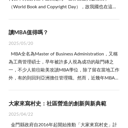
（World Book and Copyright Day），故我國也在這天
前輩說的調整身心的狀態是一個開始的起點，我覺得也
加入此一慶祝行列，不過，「版權」這主題，在各國大
是生活的基礎，倘若能夠自理，就可以解決不少問題。
多省略了，僅以「世界圖書日」或「世界書香日」
但是，調整身心的狀態那並非一蹴可幾，幾乎都要長久
（World Book Day）稱之。 四月二十三日除了是西班
的時間才會看到調整的功效。但確實不能否認這樣的做
讀MBA值得嗎？
牙加泰隆尼亞傳統著名的「聖喬治屠龍日」，西班牙人
法，不過，我認為還是要搭配好的寢具，才會達到事半
2025/05/20
用特別的方式來慶祝這個日子，男人和女人互相贈送
功倍的效果，寢具一般而言就是床、床墊、枕頭與棉被
MBA全名為Master of Business Administration，又稱
「書籍和玫瑰」，象徵了美麗和智慧、愛情與知識的傳
組成，這四者構成了我們臥室裡面最重要的東西，也是
為工商管理碩士，早年被許多人視為成功的敲門磚之
承；這是UNESCO選擇四月二十三日為「世界書香日」
支撐我們睡眠的重要法寶。所以，有些人都會把臥室裡
一，不少人前往歐美攻讀MBA學位，除了留在當地工作
的主要原因。而且這天，也是西班牙大文豪塞萬提斯和
面的這四樣東西買到最高等級，或是採用較多好評的物
外，有的則回到亞洲擔任管理職。然而，近幾年MBA的
英國國寶級文學家莎士比亞的逝世紀念日，故「世界書
品，還有自己使用過比較好的品牌。但是，我覺得最原
熱度不如以往，即便是美國的頂級名校，也出現申請人
香日」選在四月二十三日，是有其意的。 但英國和愛
始的起點，應該是要有一顆好睡的枕頭，因為有一顆好
數下降的現象。 商業巨頭伊隆．馬斯克認為一家公司
爾蘭的「世界書香日」，卻不選在四月二十三日，而是
睡的枕頭，幾乎就奠定了好睡與否的基礎，所以，住好
MBA人數太多，會扼殺創新，也讓許多正在考量職涯發
自己選在每年三月的第一個星期四（今年是三月六
大家來寫村史：社區營造的創新與新典範
的飯店通常很貼心地準備兩顆枕頭，一軟一硬，甚至還
展的人重新思考，就讀MBA是否值得？畢竟，除了需花
日），這是因為英國的「世界書香日」的活動比較偏向
有抱枕與靠枕，讓你住在飯店有如住在家裡，然後就像
2025/04/22
費高額學費成本外，也須至少一至兩年的時間，意味著
兒童閱讀的推動，而四月二十三日因為經常會碰到復活
窩在裡面休息不願意出門。 因此，我去年送給妻子的
金門縣政府自2016年起開始推動「大家來寫村史」計
必須犧牲這段求學期間的收入。進入學校前更需準備標
節學校假日的關係，所以另訂與其他國家不同的日期。
禮物，就是一顆好睡的枕頭，那個枕頭要價不菲，也是