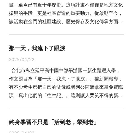
畫，至今已有近十年歷史。這項計畫不僅僅是地方文化
準化入學測驗與面試，整個過程並不輕鬆。 那麼MBA
英國和愛爾蘭特立獨行的不只如此，他們還從2012年
我參考許多資料比較而來的。畢竟貴的商品不見得是好
振興的手段，更是社區營造的重要動力。從啟動至今，
值得與否，最終還是回歸個人需求，即使近來MBA價值
起，開創了「世界書香夜」（World Book Night）的活
的，但是好的商品不見得就會便宜到哪裡去，它的材質
該活動在金門的社區建設、歷史保存及文化傳承方面發
不如過往，但某些特定產業，仍會將優秀員工送去頂級
動。這個活動比較特別的是倡議者是一些出版及愛書團
以及設計，都是裡面很重要的一環。所以，我們一個人
揮了重大作用，成為地方發展與凝聚力量的典範。透過
學府的MBA就讀。例如知名的管理顧問公司，會補助員
體，並獲得英國出版社協會、書商協會、獨立書店聯盟
的一生中，可能會換過無數的枕頭，那些枕頭可能很便
深入探討金門村史撰寫計畫的背景和意義，我們可以理
工就讀知名MBA，畢業後再回到公司服務；企業主也會
及英國各圖書館的大力支持。除了有公開的「作者朗
宜，也可能很貴，但是，都是陪伴我們睡眠重要的物
解其在社區營造創新和具體貢獻方面的深遠影響。
將第二、三代送去MBA進修，這表示公司端認為MBA
那一天，我流下了眼淚
讀」活動之外，「世界書香夜」的核心活動是捐贈圖
品。但枕頭這種東西，也是隨著時代有著不同的變遷，
「大家來寫村史」計畫成功保存和再生了地方文化，
的訓練，對於員工與公司是有正向幫助的。 除此之
書。而且贈書由主辦單位事先經由圖書相關業者、作家
還記得到博物館參觀的時候，有看過古代有石枕，覺得
2025/04/22
並將這一過程轉化為全社區參與的動態模式。傳統社區
外，國外當地的知名公司，從投資銀行到管理顧問業，
和圖書館員等擬定、評選出一份特製的書單，共廿五
石頭做的枕頭那麼堅硬，以前的人也能睡下去，真的不
台北市私立延平高中國中部舉辦國一新生甄選入學，
營造多強調硬體建設，而金門的「大家來寫村史」計畫
有些甚至會在招募標準上直接寫上需要MBA學歷；矽谷
本。並且，他們邀請二萬名經登記而挑選的讀者，做為
容易。在鄉下的時候，則是睡過用草與木材編織的枕
作文題目為「那一天，我流下了眼淚」。據新聞報導，
則融合了文化傳承元素，成為集文化、歷史與居民參與
科技公司的專案產品管理職缺，許多也偏好MBA學位。
贈書者（Book giver）在「世界書香夜」大會場中（該
頭，覺得很特別，其實枕頭有著各式各樣的呈現，因為
有不少考生都把自己的父母或者阿公阿嬤拿來當免費臨
於一體的創新模式。這一模式強調了文化資源的挖掘與
從求職市場端來觀察，MBA仍具備一定的市場價值。而
年在倫敦特拉加法廣場（Trafalgar Square）），由他們
與生活息息相關。 一顆好躺的枕頭，其實決定了自己
演，寫出他們的「往生記」。這則讓人哭笑不得的新聞
再利用，並在此基礎上構建起社區的共同記憶和文化價
對於想要轉換職涯的人，MBA學位對其來說也是個跳
在那份包含廿五本書名的書單中，選出一種自己最喜歡
的睡眠品質，以及睡眠習慣。當我送給妻子枕頭之後，
重點不在於學生們的薄情寡義，或者觀念偏差等等，實
值。 在金門，撰寫村史不僅是記錄歷史，更是凝聚居
板。原本就讀於理工學院，畢業後成為工程師，在MBA
或最想推薦給別人的一本書；那麼這本書的出版社，就
她的睡眠品質真的有改變，從原本的不容易入眠，變成
際上最大的可玩味之處在於孩子們的生活體驗都太匱乏
民情感與力量的方式。居民透過回顧過去、整理歷史，
學位的幫助下順利轉職到商業領域的人也不在少數。
會捐出四十八本給偏遠地區或弱勢團體的民眾。總共二
很容易就睡著，這對於她來說是件好事，因為有時候如
了，以致於沒有什麼事情可以讓他們「流下眼淚」，生
重新認識和創造本地文化，這不僅讓他們意識到地方的
終身學習不只是「活到老，學到老」
另一方面，時代與產業快速轉變下，傳統MBA也漸漸
萬名讀者，一個晚上，就會送出了近百萬本書。 不要
果在固定時間沒有睡著，之後就很容易失眠。我覺得最
活在要什麼有什麼的安逸環境裡，的確很難去想像能令
獨特性，也強化了對家鄉的情感認同。這一過程實際上
無法滿足需求。近幾年為了滿足學生專業需求，甚至將
以為這份廿五本贈書書單，大概是出版社的賣不好的泛
大的收穫，大概是比較少聽到她說睡不好，或是無論睡