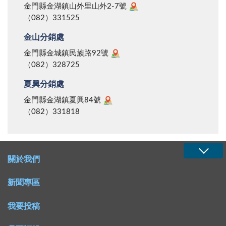
金門縣金湖鎮山外里山外2-7號
有一次，家政課上食農教育，老師交代他們下次帶自製
那麼這樣的薪資應該是多少？然而，當這些角色集於家
（082）331525
肥料的材料，對此花了一節課詳細說明、並指導學生上
庭主婦一身時，她們的報酬卻往往是零，甚至在某些家
網查詢；到了下週，同學們帶來咖啡渣、蛋殼、香蕉皮
金山分銷處
庭中，還要承受輕蔑與忽視，試想這吃力不討好的工
等等，唯有承昀竟帶了一盒市售的化學肥料過來。 因
作，除了家庭主婦外，誰肯承擔？ 家庭主婦的辛勞不
金門縣金城鎮民族路92號
（082）328725
此，另三個組員根本不敢交代承昀攜帶食材，但是這次
應該被視為理所當然，社會應該給予她們更多的尊重與
作業要算的是團體分數，若讓承昀不出錢也不出力、就
關懷，並且適時給予協助。最基本的，家人應該學會感
夏興分銷處
這樣坐享其成，實在心有不甘，於是便對承昀說：「你
謝，學會分擔家務，不要讓家庭主婦一個人承擔所有的
金門縣金湖鎮夏興84號
什麼都沒做，那要出買食材的錢。」承昀懶洋洋地說：
壓力。例如，丈夫可以在下班後主動幫忙洗碗，孩子可
（082）331818
「好啊！」後來，去採買的組員們總共大約花了兩百
以負責整理自己的房間，這些小小的舉動，都能讓家庭
元，承昀向爸爸要錢時，爸爸雖略有微詞：「你們一組
主婦感受到被理解與支持。 而且，應該要讓主婦有休
四人，一人兩百元，就八百元了，做個鬆餅要那麼多錢
息和喘息的時間。當主婦想休息時就該讓她們放下家
關於我們
嗎？」但還是將錢給了承昀。 到了烹飪課那天，承昀
務，享受屬於自己的時光，或是給她們一個小小的驚
這位少爺仍舊袖手旁觀、十指不沾陽春水，好在組員們
喜，讓她們感受到自己的辛勞並非被忽視。 有人曾
新聞專區
想著他至少出了所有的錢，便不再勉強他，整個過程倒
說：「家庭主婦不是職業，而是一種愛的表現。」這句
我要投稿
也平安無事。後來，家政老師說下週要做蛋塔，他們便
話雖然充滿溫情，但卻也是一種情緒勒索，而家庭主婦
決定外甥打燈籠--照舅（舊）：由承昀出錢，另外三人
的付出，就更會被視為理所當然，甚至被忽視。 再