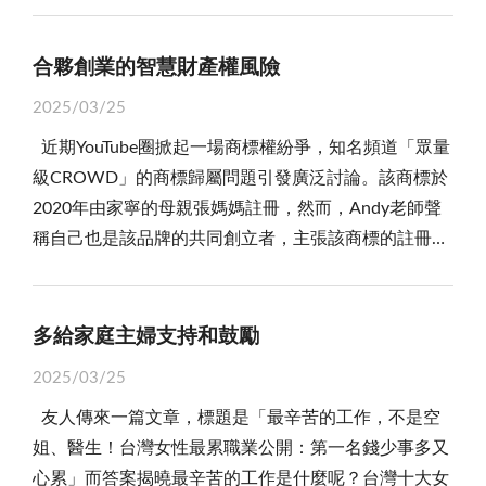
焦慮三個月後的假期，反而讓自己寸步難行。這恰恰呼
巷尾奔跑追逐。跳繩、踢毽子、捉迷藏及跳格子等簡單
多父母的假性死亡、這麼多假性身心障礙，老師閱卷之
己的文化，也促進了金門在當代社會的文化振興。 金
程本應幫助學生記錄學習過程，反思所學，展現對某學
應老子說的「少則得，多則惑」，準備工作必須要抓住
遊戲成為了那個年代最快樂的時光。大家揮汗如雨，盡
餘免不了也有無可奈何、啼笑皆非之感吧。
門的「大家來寫村史」計畫同樣為當地的經濟發展提供
門的興趣，這才是教育的核心意義。然而，另一派則主
重點，不是瞎操心。 日本茶聖千利休的故事最能說明
合夥創業的智慧財產權風險
情釋放著天真爛漫的活力。那時的友誼沒有網路的隔
了支持。隨著金門文化旅遊業的逐步發展，村史做為金
張，現實升學已然成為一場「軍備競賽」，除了在標準
這種「剛剛好」的智慧。他設計茶室時，連入口高度都
閡，純真而單純，彼此的笑聲和爭吵都是真實的，也是
2025/03/25
門地方文化的縮影，吸引了大量文化愛好者、學者和遊
化入學測驗中取得高分，學生還需在備審資料上投入心
精算到60公分，逼武士必須卸刀彎腰才能進入，這正是
最難以忘懷的。 放學後，回到家中的孩子們便開始寫
客的關注。村史書籍的出版，不僅是金門文化傳承的重
近期YouTube圈掀起一場商標權紛爭，知名頻道「眾量
力。該粉專的做法不過是家長在現實中運用自身資源幫
孔子的「遠慮」；但當茶杓輕觸碗沿，水聲與茶香漫開
作業，這是他們每天的必修課。在那個年代，作業全靠
要步驟，也是當地旅遊資源的拓展。 村史的撰寫不僅
級CROWD」的商標歸屬問題引發廣泛討論。該商標於
助孩子「玩這場遊戲」。 雖然教育部早已明確聲明，
的瞬間，他要求客人完全專注當下，這又暗合老子的
手寫，錯了就用橡皮擦掉重新來過。那時的字典和參考
讓外界更全面地瞭解金門的歷史和文化，還為金門的文
2020年由家寧的母親張媽媽註冊，然而，Andy老師聲
若查證學習歷程檔案由他人代寫，將取消錄取資格，但
「致虛極，守靜篤」。這種「有規劃的隨性」，就像我
書成為了解決問題的關鍵工具，而不是如今可以隨時在
化旅遊提供了豐富的資料和故事。這些故事不僅吸引遊
稱自己也是該品牌的共同創立者，主張該商標的註冊可
執行層面往往困難重重。即使有懷疑，也需明確證據才
們安排旅行，查天氣、訂車票是基本，但遇到下雨突然
網路上找到答案。雖然學習的過程充滿了挑戰，但也充
客，也讓居民對家鄉的文化遺產有更深的認識，從而激
能涉及不當登記。這起爭議不僅攸關創作者的權益，也
能證明代寫。這使許多望子成龍的家長仍鋌而走險，認
改去逛博物館，反而發現意外驚喜。人生最妙的風景，
滿了成就感，因為每一道題的解答、每一篇文章的完
發更多人參與文化保護和傳承的行動。 金門「大家來
映射出商標權與智慧財產權的法律界線。 在商業運營
為這樣的風險值得一試。 從這些現象來看，當前的升
往往藏在計畫與變化之間的縫隙裡。 智慧並不是二選
成，都是自己努力得來的。 週末或節假日，家人會一
寫村史」計畫是一項極具創意的文化工程，對社區建
中，品牌形象往往是最具價值的資產之一。然而，當品
學制度相較以往單一依賴考試的方式，確實加入了更多
多給家庭主婦支持和鼓勵
一的選擇題，就像父母教孩子，既要存下零用錢，也要
起去市場採購食材，然後在家中烹飪一頓豐盛的家庭大
設、歷史保存和文化振興都起到了積極的推動作用。這
牌是由多人共同創立時，商標是否應歸屬於所有合夥
元評比，同時也讓升學變成一場全面較量。有資源與人
享受每天放學路上的雞蛋糕時間；像廚師炒菜時既遵循
餐。整個過程充滿了儀式感，父母忙碌地準備食物，孩
2025/03/25
個計畫不僅成功保存了金門的歷史記憶，還增強了當地
人？《商標法》第37條規定，若商標為多人共同創建，
脈的家庭在這場競爭中自然占得先機。然而，藉由造假
食譜，又懂得隨火候調整翻炒節奏。孔子說的「從心所
子們幫忙洗菜或擺放餐具。吃飯時，大家圍坐在一起，
居民對本土文化的認同和自豪感，為金門的社會發展提
友人傳來一篇文章，標題是「最辛苦的工作，不是空
但其中一方未經他人同意便獨自註冊，其他共同創辦人
或代寫取得的優勢，除了涉及道德與誠信問題，對孩子
欲不逾矩」，其實是多年練習後的「自動導航模式」，
分享各自的生活趣事，餐桌上總是充滿了歡聲笑語和溫
供了源源不斷的文化動力。隨著計畫的深入推進，金門
姐、醫生！台灣女性最累職業公開：第一名錢少事多又
可依據《商標法》第63條主張「權利不當取得」，並在
的長遠發展是否真正有幫助，也是值得探討的問題。
當遠慮內化成直覺，當下便能自在流動。而老子強調的
暖。沒有社交媒體的干擾，這種互動更加真實，也更能
的村史將繼續成為文化傳承和振興的重要資源，並在當
心累」而答案揭曉最辛苦的工作是什麼呢？台灣十大女
5年內提出撤銷申請。換言之，如果Andy能夠證明自己
筆者曾於美國求學，對比台灣的情況，發現學生申請