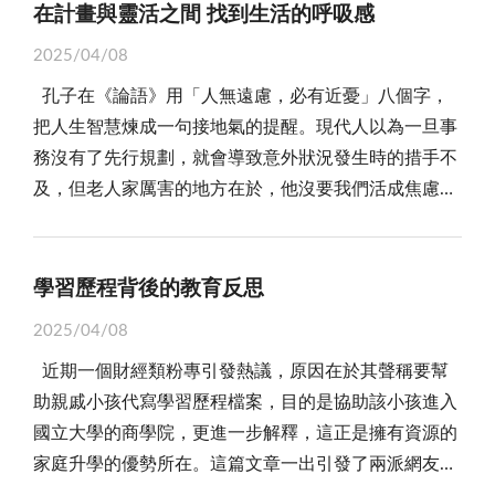
劇還是新聞，都成為了大家關注的焦點，每逢晚上八
興趣、養成良好習慣並建立思考方式。我回想自己的求
在計畫與靈活之間 找到生活的呼吸感
生活經驗的缺少、閱讀量的不足，從而導致的想像力的
回顧和文化身分的重新確認。 伴隨著金門地區老年人
點，大家都趕快將吃完的碗筷洗好收拾好，就等著看八
學過程，以及實際踏入職場的經驗做對比，我贊同作者
匱乏。 再舉一例，今年的大學學測國文作文主題：
口的快速減少，許多年長者掌握的地方記憶逐漸消失，
2025/04/08
點檔電視劇，早期金門人普遍最常看的是中華電視臺
的想法│職場上更要求軟實力與硬實力兼具的人才。求
「52赫茲鯨魚」。依小女的活潑好群個性，相對於主題
而這些記憶對於當地歷史文化的傳承至關重要。透過村
孔子在《論語》用「人無遠慮，必有近憂」八個字，
（華視），那時候印象最深的八點檔莫過於連續劇包青
學時期培養的人脈能在某些時機點發酵，自我管理的習
所關切的少數群體，這題目對她來說只有更難發揮。
史的撰寫，這些集體記憶得以保存，並成為下一代瞭解
把人生智慧煉成一句接地氣的提醒。現代人以為一旦事
天鍘美案，劇情描述北宋時期陳世美考取功名後，為求
慣和某些活動經驗，會促成未來事業的養分。 最讓我
「52赫茲鯨魚」題旨來自於美國海洋哺乳類動物學家的
金門歷史與文化的橋樑。更重要的是，這些記憶不僅透
務沒有了先行規劃，就會導致意外狀況發生時的措手不
更上一層樓，對糟糠妻與子女不聞不問，冷血得令人恨
印象深刻的是他提出的終身學習的三要素：有目標、有
發現：有隻鯨魚的鳴唱頻率與一般藍鯨鳴唱的10赫茲至
過書面文字保存，還透過居民的口述歷史、地方誌的整
及，但老人家厲害的地方在於，他沒要我們活成焦慮的
得咬牙切齒，最終包青天請出尚方寶劍，以龍頭鍘處斬
紀律、有計畫。這讓我反思，我也曾想學很多的東西，
40赫茲有明顯的不同，從而指涉到人生成長過程中不被
理等形式，實現了歷史的多樣性和深度。 在金門的村
規劃狂，而是教我們掌握「剛剛好」的節奏。這份智慧
陳世美，更是大快人心；而週末的綜藝節目更是讓人翹
但總是隨興所至，隨遇而安，遇到挫折便又放棄了。我
同儕理解的獨特性與孤獨感。這個題目一出，有的考生
史撰寫過程中，居民們透過田野調查、地方文獻的收集
其實和老子說的「道法自然」是同一枚硬幣的兩面，只
首以盼，例如華視「百戰百勝」，製作單位設計許多過
應該認真思考：我要學什麼？為什麼學？又該怎麼規劃
寫到哭出來，因為被引發了共情。我想可能也有考生寫
和舊照片的整理，發掘了大量過去被忽視的文化資源。
是教我們用不同角度看事情。 我們的大腦像就像一隻
關橋段，例如〈毒龍潭〉、〈步步驚魂〉、〈羅馬競技
學習歷程背後的教育反思
學習時間？張忠謀的例子提醒我：學習也需要策略，就
到哭出來，因為根本無法同理所謂獨特性。於是眾多的
這些資源既包括物質文化遺產，也包括非物質文化遺
喋喋不休的猴子，一閒下來就開始重播昨天的尷尬畫
場〉、〈鐵飯碗〉等，再搭配主持人幽默詼諧的語言，
像經營一家公司一樣。 這本書給我的啟發，不只是
考生一瞬間化身邊緣人：有的天生白化症，有的肢體殘
產。無論是村落的傳統手工藝、民間信仰，還是地方性
2025/04/08
面，或是預演明天的災難劇本。科學家說這是老祖宗留
更是每個觀看民眾的娛樂笑點，每一集電視劇或綜藝節
「學習很重要」，而是讓我重新定義了學習的方式與意
障，有的憂鬱症，有的顏面傷殘，原本開朗活潑的個性
的小型產業，它們都在村史撰寫過程中被重新認識和再
近期一個財經類粉專引發熱議，原因在於其聲稱要幫
給我們的生存技能，原始人靠這招躲過劍齒虎，現代人
目都成為了次日學校或工作場所的熱烈討論話題，在那
義。我們每個人可能沒辦法成為第二個張忠謀先生，但
卻開始絞盡腦汁假設自己就是班上的某個「怪咖」。
利用。 這些資源的再發現和再利用，為當地的文化振
助親戚小孩代寫學習歷程檔案，目的是協助該小孩進入
卻常被這功能搞到焦慮、失眠、憂鬱症。孔子提醒的
個沒有電腦和手機的年代，人們互動更加頻繁，並專注
我們可以在自己的領域裡，活出一種「張忠謀式」的學
能駕馭文字的人不一定有豐富的人生故事，有豐富人
興提供了寶貴的材料。例如，金門的手工藝技藝、農業
國立大學的商學院，更進一步解釋，這正是擁有資源的
「過猶不及」在這裡格外貼切，適當的遠慮是生存必
於眼前的每一個時刻。 白天，孩子們常常三五成群地
習態度：不求快，但求深；不求多，但求長久。
生故事的人不一定能妙筆生花。要是兩者都缺乏，那寫
生產方式和地方信仰等，這些傳統文化在村史中得到了
家庭升學的優勢所在。這篇文章一出引發了兩派網友的
須，就像出門前查看天氣預報，但若每天盯著颱風動態
在戶外嬉戲玩耍。他們會在院子裡、田野間、或者街頭
作文就非常吃力了。甄試單位出的這種題目引來了這麼
系統性的整理和呈現，這不僅使當地居民重新認識了自
激烈討論。 一派認為這樣的行為無疑是造假。學習歷