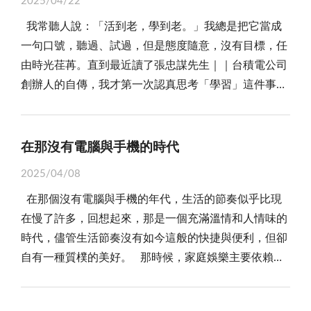
2025/04/22
自己流下眼淚的事，所以只能逼自己朝著苦難的場景去
是文化傳承與社區發展結合的典範，居民在書寫歷史的
MBA分門別類招生。MBA項目提供不同領域的主修，
泛之書，這裡面可包括不少名家之作，也涵蓋各類別
多久，都仍然覺得疲累。一顆好躺的枕頭居然也有這樣
我常聽人說：「活到老，學到老。」我總是把它當成
設想，而親人或者寵物的死亡是最直接、最好發揮的題
同時，共同建構社區文化的內涵。 金門「大家來寫村
像是金融、商業分析、市場行銷、甚至是醫務管理等。
呢！從許多作品都已有中譯本來看，這份「世界書香
的變化，讓我覺得花錢很值得，之後可能還會陸續換床
一句口號，聽過、試過，但是態度隨意，沒有目標，任
材。 寫作原本是一件極度需要生活素材、生活體驗的
史」計畫不是單向的歷史記錄，而是一個深度的社會參
即便是修習商業管理課程，也能深化不同領域的學習，
夜」的書單，文學重量性和國際性是很高的。 而這十
墊、床單與被子，讓我們擁有一個更好的睡眠環境，我
由時光荏苒。直到最近讀了張忠謀先生｜｜台積電公司
事。設想如果一個人長年孤獨生活在荒島上，除了描寫
與過程。在這個過程中，每位居民都是主角，他們或做
改變過往人們對於商管學生學習過於雜亂的印象。 而
多年來，或許書單和贈書者的數目會有不同，捐書的除
想對於生活會是一個很大的改變，就像某些習慣一樣，
創辦人的自傳，我才第一次認真思考「學習」這件事，
島上的景色之外，還能寫什麼？人是社會性的動物，與
為田野調查員，或做為故事講述者，或直接參與村史的
歐美MBA的訓練，更著重於思考與累積實務經驗，課前
出版社外，也擴大到徵求民間社團或一般民眾，但捐贈
只要改變了，人生就會變得更好。
如果沒有目標、計畫和紀律，其實跟什麼都沒學差不
人交往才能引發種種感覺、感情及想法，這可以讓我們
編寫。這樣的方式讓居民從喚起歷史記憶到文化產出，
需研讀知名公司的個案分析，並於課堂上參與討論，運
圖書給偏鄉和弱勢單位的目的是年年一樣的。 所以，
多。 張忠謀提到他剛進入半導體產業時，每天晚上自
去感受做為一個「人」在不同階段所產生的喜悅與煩
實現了文化的自覺與集體創造。 這種集體創作的方
用邏輯與理性分析各種不同的情境與評估風險，比起標
一般世界各國的「世界書香日」，是比較浪漫的圖書閱
修讀書，六年的大學與碩士訓練，至少教了他「學東西
惱，這甚至是讀再多書也無法給予的。 和眾多當下的
在那沒有電腦與手機的時代
式，不僅能夠保存地方的歷史文化，還能在更廣泛的層
準答案，更著重於思考過程。實務面部分，一些課程要
讀推廣活動，而「世界書香夜」的活動，在關懷偏鄉和
要徹底了解」，所以他「一字一句、一段一段慢慢地
孩子一樣，筆者的小女兒所有的資訊來源都來自3C產品
面上增強社區的凝聚力。居民在共同參與的過程中，建
求學生自行聯繫校外公司，並對公司進行分析，提出自
弱勢地區，希望讓書籍能送到更需要的地方。這是我們
2025/04/08
讀，讀了又想，想了又讀……」。這段話深深震撼了
及社群網路，幾乎不來自書籍，所以作文一科一直是她
立起相互理解和信任，進而促進了社區的和諧與穩定。
己所見的問題並提供解決方案於課堂報告，同時鼓勵學
推廣書香日值得關注的，其實日夜無差，平衡城鄉差距
在那個沒有電腦與手機的年代，生活的節奏似乎比現
我，如醍醐灌頂，匡正我過去「不明所以」的學習態
學業上的弱項。這些社群網路裡的貼文者所寫出來的
尤其對於年輕一代來說，這種參與方式有助於他們瞭解
生參與校外商業競賽，比起紙上談兵，實戰經驗更為受
更是重要。
在慢了許多，回想起來，那是一個充滿溫情和人情味的
度。原來古文的「學而不思則罔，思而不學則殆」，不
「文章」用辭都和日常的口語表達沒有什麼兩樣，用語
本地的歷史與文化，加強對本地文化的認同，從而推動
用，同時也能累積專案經驗。 的確，並非人人都適合
時代，儘管生活節奏沒有如今這般的快捷與便利，但卻
僅僅是格言而已，台積電的創辦人張忠謀，已真正掌握
不只是白話，還夾雜了不少火星文。情感的表達停留於
社會的整體發展。 金門「大家來寫村史」計畫的成
就讀MBA，但MBA確實也使不少人轉換了人生軌跡與
自有一種質樸的美好。 那時候，家庭娛樂主要依賴於
了關鍵知識並實踐在他的一生。他說：「學習不是為了
表面，不見深層的感受與體悟。嚴格來說，要一個十二
功，還在於它有效地保存了村落歷史中的集體記憶。這
視野。學位只是進入某項領域的敲門磚，如何活用所學
電視機和收音機。每當夜幕降臨，全家人便會齊聚在電
學得快，而是為了學得深。」 書中也提到，學生在學
歲的孩子能寫出深度的文章是太苛求了些，但是有近一
些記憶不僅是對過去事件和故事的重述，更是地方文化
與發展生涯，取決於人的性格與其他變因，有價值的是
視機前，等待著那些每晚定時播出的節目。無論是連續
校受教育時，勿把教科書當作唯一，學生應該多方培養
半的孩子都用親人的死亡這樣的題材來答題，卻隱含了
的核心部分。每一篇村史，都是金門居民對自己文化的
「人」而非某項學位。