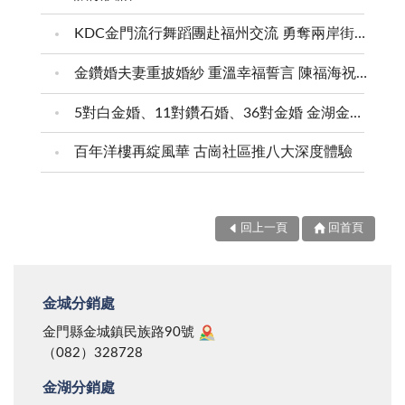
雙方家長觀念正確，這事容易解決。只是芷妍和子衡雖
力，像是孩子的教育、長輩的照顧、家庭的財務管理，
圈的個案，更是所有創業者應該重視的智慧財產權問
KDC金門流行舞蹈團赴福州交流 勇奪兩岸街舞賽三等獎
經師長和父母說之以理，卻還並未真的心服口服。 社
甚至連丈夫在外遇到的挫折，回到家後的情緒管理，也
題。在合夥創業時，若未事先訂定清楚的股權分配、商
會上有些債務人平時膨風、實則存心賴帳；有些債權人
往往是家庭主婦在默默承受與消化。長期下來，這樣的
標登記與品牌歸屬協議，往往會在未來的發展中埋下法
金鑽婚夫妻重披婚紗 重溫幸福誓言 陳福海祝福牽手半世紀 情深相守成典範
貪得無厭、坐地起價，即使鬧上法院、經過法官裁決，
高壓與勞累，讓許多家庭主婦身心俱疲，卻又無法真正
律風險。 創業者應從一開始就確保智慧財產權的歸屬
5對白金婚、11對鑽石婚、36對金婚 金湖金沙夫妻共享榮耀時刻 陳福海表揚金鑽婚夫妻 向半世紀相守家庭典範致敬
也不見得有好的結果。希望芷妍和子衡年齡稍長後，能
地喊停，因為她們沒有休息的選擇。 家庭主婦雖然辛
清晰，例如透過合約明確規範品牌權利、商標註冊的分
懂得父母師長為何如此處理這次的金錢糾紛，而不要變
勞，但最讓人心寒的是，她們的勞動往往沒有薪資回
配方式，以及股權變更的程序。此外，當企業規模逐漸
百年洋樓再綻風華 古崗社區推八大深度體驗
成那些引發債務糾紛的大人啊！ 二、出錢和出力 承
報。相較於其他職業，家庭主婦雖然也是在付出時間、
擴大時，應確保公司的財務透明度，避免因資訊不對稱
昀的學業成績不錯，但對於美術、家政、生活科技等需
精神與體力，但她們沒有固定薪水，甚至在許多家庭
導致後續爭議。最重要的是，商標註冊應秉持誠信原
要手作的科目，卻興趣缺缺，常常擺爛不做，經常要老
中，若需要使用家中的錢，還得看丈夫的臉色。 這樣
則，避免利用法律漏洞排除共同創辦人的權益。 「眾
回上一頁
回首頁
師三催四請，才勉強交出作業湊數。 某節家政課，老
的現象，其實是對家庭主婦極大的不公平。在許多現代
量級CROWD」商標爭議是一次警示，提醒所有創作者
師宣布下週要做鬆餅，每組四人，組員間要分配好下週
社會，女性選擇成為家庭主婦，並不是因為她們沒有能
與創業者，在品牌經營的過程中，應提早規劃智慧財產
每個人要帶來的食材，從家裡帶來、請家長購買或學生
力，而是因為她們選擇為家庭付出。然而，這樣的犧牲
權策略，以確保自身權益不受侵害。同時，法律制度也
金城分銷處
自己在週末去購買皆可，組員間要平均分攤所需費用及
卻沒有相應的回報，甚至還要面對「妳的錢花到哪裡去
應持續完善，以因應新時代的創作模式，確保智慧財產
金門縣金城鎮民族路90號
工作。承昀最討厭這種麻煩事了，從頭到尾不參與討
了？之前不是才給妳多少錢嗎？」的質疑，這不啻是一
權的公正與合理性。
（082）328728
論，另三個組員素知承昀懶散、不負責又少根筋，若是
種對家庭主婦的剝削與蔑視。 試想，如果要聘請一位
金湖分銷處
請承昀攜帶若干食材，屆時極可能會沒帶或帶錯，例如
全天候待命的管家、廚師、保姆、心理輔導員與教師，