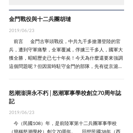
金門戰役與十二兵團胡璉
2019/06/23
前言 金門古寧頭戰役，中共九千多搶灘登陸的官
兵，遭到守軍痛擊，全軍覆滅，俘擄三千多人，國軍大
獲全勝，昭昭歷史已七十年矣！今天為什麼還要來強調
這個問題呢？但因當時駐守金門的部隊，先有從京滬、
福建「敗退轉進」金門湯恩伯的部隊。繼有福建省主
席、二十二兵團司令官李良榮將軍率領，退守金門的二
十五軍。最後有「戰略主動」前往防守的十二兵團的十
怒潮澎湃永不朽│怒潮軍事學校創立70周年誌
八軍、十九軍。前二者總兵力約1萬人左右。官多兵
記
少，體制紊亂，單位混雜，戰志薄弱。十二兵團的二個
2019/06/23
軍，體制完整，任務明確，戰志堅強。但戰勝後，各方
今（民國108）年，是前陸軍第十二兵團軍事學校
搶功爭寵結果，爭論叢生，事實真相迷離。茲參證各方
（簡稱怒潮學校）創立70周年。 回想民國38年（西
披露史實，試作辨證，還原真相。 史實 一、金門最