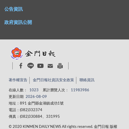
續舉辦意義非凡。蘇丹向華社賀年，猶如蘇丹在開齋節
究〉 越南北部閩南民間信仰出現於十六世紀末，包
西勢為中心〉 莊西勢，業界尊稱「西師」，金寧鄉西浦
公告資訊
期間出席蘇丹基金局節慶祝會一般。開齋節期間，奴魯
括：天后信仰、關公信仰、保生大帝信仰、神農信仰、
頭村人，十三歲起跟隨王振用等師傅學習土水修造技
依曼皇宮對公眾開放3天，讓民眾可前往向蘇丹及皇室
花公信仰和月老信仰。這些信仰是由閩南商人來越南做
術，屬小徑工匠群第三代傳承人。其精通泥水作，深諳
政府資訊公開
成員賀節。而新春大團拜獲得蘇丹及皇室成員共襄盛會
生意帶來的。經過數百年在他鄉流傳，由於生活環境改
金門傳統民居或西式洋樓建築寸白規劃與禁忌，講究灰
非常的難能可貴，華社亦深感榮幸。汶萊華社新春大團
變、政治制度變動，特別是十八世紀末和二十世紀中
料調配、灰縫作工細緻；尤擅作脊鋪瓦，注重屋脊與脊
拜充分體現華社忠君愛國，團結一致的精神。 汶萊內
葉，越南社會有了很大的變化，使這些信仰有了很多變
頭曲線設計、分瓦路、出檐等細節。莊師傅以金門地區
政部部長丕顯阿布巴卡表示，華社新春大團拜已舉辦多
化。其中有些信仰還面臨了失傳的窘境。如：花公信
紅土為材，依傳統工法建造屋脊，尤其重視燕尾起翹曲
年，顯示汶萊群體之間的和諧。新春團拜獲得蘇丹及皇
仰、保生大帝信仰和神農信仰。其他的如天后信仰和關
線、脊頭裝飾，以脊頭圓弧尺度優美、比例大方勻稱著
室成員的蒞臨，不僅凝聚華社群體，其他族群也聚齊一
公信仰雖然還存在和發展，但是其內容也有了很大變
稱，秉持傳統古法修繕，亦保留了金門地區土水營造用
堂。阿布巴卡強調，這是非常好的象徵，需要持續提倡
化。 本論文主要討論越南北部區域閩南民間信仰流
詞。因傳統土水修造幾乎無繪製圖面，多數以現場實做
著作權宣告
金門日報社資訊安全政策
聯絡資訊
和鼓勵。他相信這也是充分反映汶萊社會和諧與融洽。
傳及改變的原因，同時也討論越南國家政策及當地人民
為技術表現。職是之故，本研究採口述及影像紀錄為初
汶萊首相署部長兼外交及貿易部第二部長丕顯拿督林
在線人數：
1023
累計瀏覽人次：
11983986
對這些民間信仰的影響。 9.黃聖松（成功大學中文系
步紀錄方法，再將口語表述及現場指認轉而繪製成西師
更新日期
2026-08-09
玉成（祖籍烈嶼上林村）受訪時表示，汶萊華社新春大
教授）、黃茱珺（金門大學觀光管理系助理教授）：
營造步驟，做為土水修造匠藝保存的一種有效研究方
地址：891 金門縣金湖鎮成功1號
團拜是非常好的慶典，讓華社有機會與蘇丹哈桑納基博
〈臺灣籤詩籤解閩南語用字析論〉 本文分析金門廟
法，繼而成為匠藝傳承基礎資料。
電話：(082)332374
爾基亞及皇室成員共同歡慶新春佳節。林玉成說，此盛
宇「六十甲子籤」籤解使用閩南語詞彙情況，將之分為
傳真：(082)330884、331995
會也是顯示優秀的傳統，體現社會的安寧與友好關係。
「訓用字」與「借音字」二類。「訓用字」係指借用同
© 2020 KINMEN DAILY NEWS All rights reserved. 金門日報 版權