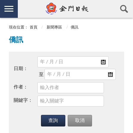
現在位置：
首頁
新聞專區
僑訊
僑訊
日期：
作者：
關鍵字：