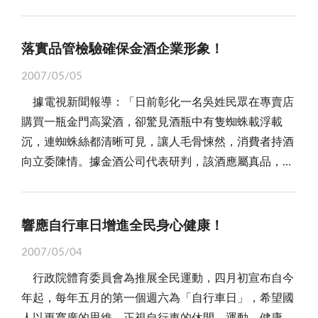
等人目睹所拍攝到的影片，痛心淚灑會場，並呼籲國際
廈航線為例，自民國九十年一月二日啟動以來，旅客逐
人士來台灣不要食用台灣土產豬肉。 在產業團體方
年成長，進出旅客人數從當年的二萬一千三百七十七人
面，「中華民國養豬協會」潘理事長氣憤的對動保團體
次，成長至去年的六十萬三千零三十人次，快速成長的
落實品管檢驗確保金酒企業形象！
「嗆聲」，直指這又是對好不容易才稍回漲的豬價另一
幅度，證明「小三通」政策很受國人歡迎；甚至，連
2007/05/05
種打擊，揚言要放生豬隻，讓動物保護團體飼養，把這
「經營之神」王永慶都盛讚金廈「小三通」省時又方
據電視新聞報導：「日前彰化一名吳姓民眾在專賣店
個新聞事件弄得沸沸揚揚的。 根據「台灣動物社會
便，確是值得務實推動的重要大政。但七年來僅止於
購買一瓶金門高粱酒，卻驚見酒瓶中有隻蜘蛛載浮載
研究會」所作的訪查結果，全台只有宜蘭縣等六個肉品
「試辦」，意即「小三通」有「定位不清、願景不明、
沉，連蜘蛛絲都清晰可見，讓人毛骨悚然，消費者持酒
市場合乎「人道屠宰」，本縣中蘭及烈嶼屠宰場名列其
行政無序」等問題，並可隨時依執政者及主管機關的好
向立委陳情。據金酒公司代表研判，該酒應屬真品，承
中，佔了三分之一的比例，由此顯現本縣對於動物「權
惡而調整。 以澎湖適用「小三通」政策為例，便因
諾會徹查並賠償消費者；行政院消保官和財政部則表
利」的重視，均按屠宰作業準則、屠宰衛生檢查規則等
開放幅度不如預期，而被澎湖居民譏為「半套小三
示，若主管機關認定危害消費者健康，應要求酒廠回收
相關規定辦理屠宰作業，對於縣政府、縣農會等業務執
通」，如食雞肋。事實上，澎湖期盼的不是經金、馬中
整批商品。」 往昔，金酒酒品內發現異物的新聞時
行單位的經營管理付出，應予鼓勵。 為保障消費者
響應自行車日增進全民身心健康！
轉的「小三通」，而是大陸沿岸城市與澎湖的空中「小
有所聞，大抵均以金酒的「瑕疵酒處理辦法」賠償消費
食用之安全，有效執行屠宰衛生管理作業，農委會防檢
三通」，加上我方的條件設限，以及前置作業的不備，
2007/05/04
者了事，這回惹得消保官及財政部嗆聲「回收整批酒
局依「畜牧法」相關規定，自九十一年即展開屠宰場設
縱使澎湖縣已組團赴大陸促銷澎湖遊程，但真要引得陸
行政院體育委員會為推展全民運動，四月初宣布自今
品」，可謂茲事體大。金酒應否回收整批商品，應依
施及作業查核工作，本縣中蘭肉品市場即按「屠宰場設
客上門，還有許多難題待解。 其一，在價位上；目
年起，每年五月的第一個週六為「自行車日」，希望國
「蜘蛛」是潛藏酒中或包裝物而異，甚且還應考量是否
置標準」進行各項改善作業，在九十二年三月就取得屠
前澎湖的旅遊業者已推出一萬五千元有找的遊程，意即