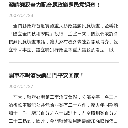
共同維護生活環境！
三百八十四例，金門地區通報疑似病例有一○三例，經
洲，南接珠江三角洲，西連內陸，涵蓋周邊地區，以獨
籲請鄉親全力配合縣政議題民意調查！
粱酒配冬蟹、十二月海岸賞鸕鶿，希望能藉以挑動陸客
合土地使用分區計畫及周邊既有設施妥為規劃，除了考
奇蹟。金門或許學不了首爾，卻不能連夢都沒有，何況
疾病管制局檢驗結果，確診為七十四例；換言之，金門
特的地位及優勢，輻射凝聚「閩台經濟共榮體」；尤其
「登島探金門」的慾望。而觀諸以上的專題安排，可說
量戰役史蹟保存、自然資源保育之外，並兼顧地方民眾
家鄉的溪流，實在比首爾的河渺小得太多。 因為，
2007/04/28
地區是恙蟲病流行高危險地區之一，夏天來臨，鄉親務
福建，乃至於廈門，做為與台灣產業對接、經濟融合的
是將金門現有的旅遊資源一網打盡，但能否贏得陸客們
需求及經濟發展，轉化成為金門獨具特色的旅遊資源，
有溪流，城市才有靈魂；勤勉念舊的家鄉人，不僅不該
金門縣政府首度實施重大縣政議題民意調查，並委託
必多加小心防範，避免被恙蟲叮咬，以確保身體健康。
試體，其思維、態度，更將直接凸顯台金未來的競爭優
的青睞，則不無討論的空間。 首先，觀光特色的營
發展為深度戰役史蹟之旅，帶動金門觀光產業發展，繁
去漠視一條溪流、一處溝渠，甚而還應該努力的去重現
「國立金門技術學院」執行。近些日來，鄉親們或許會
因此，金門衛生局將恙蟲病防治列為局務重點工作
勢。 在此，我們無意爭論「邊境經濟」或「海西經
造；軍事、生態、高粱酒固為金門獨特的旅遊資源，但
榮地方經濟。 或許，鄉親應還記得，三月上旬縣府
記憶裡的浯江溪。或許，我們該重引清淨溪水，恢復河
接到民意調查電話，讓大家有機會表達對開放博弈、設
之一，除不定期派員巡迴各村里舉辦衛教宣導之外，並
濟區」的名詞適用，「若順姑情、勢逆嫂意」，我們關
如何深度發掘、妥善運用，卻是學問所在。在此，我們
交旅局與金管處就地區發展觀光舉辦座談；交旅局提出
道明渠，截流所有可能的污染源，逐步的改善水質；岸
立非軍事區、設立特別行政區等重大議題的看法，以做
利用發行月刊、季刊、壁報，以及透過各種活動、集會
注的是，什麼對金門未來發展有利，又有什麼是我們當
特提出「全民總動員」的構想。金門觀光之積弊在於參
發展「金門軍事博物館群」的構想，希望能與金管處進
邊可以種植深根植物，綠化、淨化污水，並挑選重點河
為縣府施政的參考。 事實上，「民主政治」的本
和本報版面等擴大宣導，讓民眾認識恙蟲病的傳染途
做未做，因循滯進的？ 誠然，金門的主體發展，關
與度不足，以及整體觀光意識的薄弱。因為，景氣好
行職能分工；獲處長黃文卿高度認同，除贊成縣府推動
岸規劃步道及親水設施，分階段的打造夢裡的浯江溪；
意，便在於以民意為依歸，依民意而施政，因此，如何
徑、診斷、症狀、治療及預防之道，冀望達到「預防重
鍵在「政策」。政策不放行，任何的規劃、設想都只是
時，欽羨旅行業的日進斗金；景氣差時，又只能跟著哀
軍事設施保存的政策，並預計在九十七年度投入約一億
讓一條臭水溝，重現往日美好的回憶！
彙集真實民意，瞭解民心走向，民意調查已為必要之手
於治療」之目的。舉例而言，從本月起，衛生局即派員
開車不喝酒快樂出門平安回家！
紙上談兵，不可能務實踐履，更不可能化成實際收益，
聲嘆氣。金門今日觀光發展的掣肘，不在於特色、產品
三千萬元，做為活化、利用軍事設施及觀光之用。由此
段。如今，縣府針對引起爭議的重大議題進行民調，便
巡迴烈嶼鄉各村辦公處，舉辦蟲媒傳染病防治宣導活
入到人民的口袋裡。因此，我們奉勸兩岸政府應該儘量
比別人差，而在於全民對觀光願景不具信心，又畏懼改
可見，金管處為充實戰役史蹟資源，積極接管保存空置
2007/04/27
意在瞭解民意之所在，期為施政之參考、爭取挹注之依
動，向民眾直接宣導講解，以加強對恙蟲病及登革熱的
以「共通、中性」的語言溝通，諸如：你少提「國家分
變。畢竟，如何營造專屬金門的觀光特色，不在專家的
營區，並非只是說說而已！ 誠然，隨著金廈「小三
前天，縣府召開第二季治安會報，公佈今年一至三月
據，鄉親們理當全力配合、用心答詢，期以展現當前金
認知。而且，衛生局將陸續規劃巡迴地區其他鄉鎮、機
裂」，我少談「一邊一國」；你關心「海西經濟」，我
「金言玉口」，而在全體鄉親的挽袖參與、有志一同。
通」的開啟，金門已成為兩岸「和平的橋樑」，島上撤
酒後駕車觸犯公共危險罪案有二十八件，較去年同期增
門最「草根」的聲音，導引縣府的施政主軸及方向。
構、部隊等舉辦宣導活動，同時，若有機關、學校或社
聚焦「小三通」利益。如此，當能讓兩岸政府慢慢的走
再者，服務質量的加強；「金門遊」最為人詬病
軍是必然的趨勢，所遺留的空置營區，除在金管處內的
加十一件，增加百分之六十四點七，占全般刑案百分之
據瞭解，這項首開金門先例的「民意調查」，總共設
區有舉辦活動，願安排衛教宣導，亦可主動與衛生局疾
到同一條路上，對金門，才有最大的發展契機及利益。
的，便是旅遊服務的品質。金門的風景山水、購物住
能獲接管保存，其餘的，諸如西園、九女山、后沙、田
二十二點五，因此，金門縣警察局將賡續加強取締酒醉
定議題計有十項，包括：設特別行政區、開放博弈、興
管課連繫。 根據衛生局提供資料顯示，恙蟲病是亞
根據東華大學的調查結果顯示，因為「小三通」政
宿，肯定比不上諸多名山大川及繁華城市，那金門憑什
浦等大型海岸據點營區，縣府亦應爭取中央經費奧援，