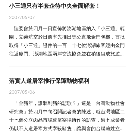
小三通只有半套企待中央全面解套！
2007/05/07
陸委會於四月一日宣佈將澎湖地區納入「小三通」範
圍，立榮航空於日前率先推出馬公直飛金門包機，首批
取得「小三通」證件的一百二十七位澎湖旅客經由金門
往返廈門。澎湖地區兩岸交流協會並在稍後組成旅遊推
介團，在立法委員、澎湖縣長、議長的率領下，經由金
門「小三通」中轉前往大陸福建，展開四天促銷澎湖旅
遊行程，宣示繼金門和馬祖之後，澎湖「小三通」也跟
落實人道屠宰推行保障動物福利
進啟動。 附隨於「小三通」的發展願景，幾乎讓所
2007/05/06
有的離島縣市都摩拳擦掌，躍躍欲試；然而，現行的
「金豬年，誰聽到豬的悲歌？」這是「台灣動物社會
「小三通」果真能帶來「加強兩岸人員交流，促進邊境
研究會」於四月中旬召開記者會的陳述，就台灣地區二
貿易發展，繁盛離島經濟」的具體效果嗎？則不無疑
十七個公立肉品市場或屠宰場所作的訪查，逾七成業者
問。 如今，「小三通」為人詬病的，便是其「試
仍以不人道屠宰方式宰殺豬隻，讓與會的台聯賴姓立委
辦」的定位。「小三通」試辦迄今已邁入第七年；以金