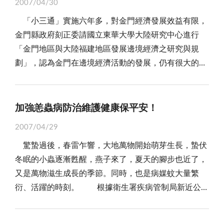
號召全國二十五縣市長與一級主管親身示範，率領民眾
疵的金門高粱酒，標示著金酒產製、行銷，乃至於售後
2007/04/30
遊客一點四六億人次，所實現的旅遊收入，高達人民幣
是「反共的最前線」、或是「自由的屏障」，無需再駐
溪南線支流；以前的「圳仔溝」相當乾淨，孩童可以在
參與「大家來騎車，五騎五健康」運動，意義不同凡
服務過程中可能的怠忽與疏漏；更精準的說，是品質管
「小三通」實施六年多，對金門經濟發展效益有限，
五百八十五億元，著實令人咋舌！試想，金門如能從中
防大軍。近年來，配合國軍「精實方案」駐軍陸續撤
溝中洗澡、嬉戲，下雨時可以抓魚；村中婦女會到這裡
響！ 當然，金門擁有好山好水，且以「觀光立
理、企業文化有了導正空間。所謂：「預防重於治
金門縣政府刻正委請國立東華大學大陸研究中心進行
分一杯羹，甚或沾點邊，便可受益無窮！ 因此，兩
離，島上官兵走了，留下許多的空置營區，若不及時接
洗衣，溝徑周邊良田處處，可惜隨著歲月的更迭，通道
縣」，部份道路規劃有「自行車道」，金門國家公園管
療」，企業服務中的任何過失，都可以在事前避免，關
「金門地區與大陸福建地區發展邊境經濟之研究與規
岸旅遊業者在此時共推旅遊黃金週活動，便在充分利用
管維護，可能為荒煙蔓草所掩蔽，也可能淪為不法分子
阻斷，溝裡糞便漂浮，莫非真是「往事只能回味」？然
理處於九十二年斥資近七千萬元，在烈嶼整修環島車道
鍵在於管理者的魄力、全員參與的態度與執行的用心。
劃」，認為金門在邊境經濟活動的發展，仍有很大的空
金廈、金泉「小三通」，以及「金、澎包機」優勢，冀
躲藏犯罪的溫床！ 根據報導，四月初「金門國家公
而，一條清澈、美麗的河，便是一段精彩的生命紀錄；
及沿途景觀，並免費出借自行車，供遊客體驗烈嶼之
冀盼金酒能妥善此一事件的危機處理，並全面體檢品質
間，未來將提供中央做為制定政策的參考。 「邊
望往東延伸到澎湖、台灣全島；往西、北、南則可以延
園管理處」會同「國防部軍備局金門分遣所」人員，就
「圳仔溝」事件絕不是個案，而是我們漠視生態保育、
美。尤其，地區在十餘年前由翁志萍先生創立「金門縣
教育，建立品質警覺；唯有維繫消費信心、確保品牌令
境經濟」操作得最順手的，當屬彼岸的大陸。自一九九
伸到福建省外的旅遊市場，將「四市一地」的旅遊渠
今年度軍方將釋出空置營區實地會勘之後，金管處初步
縱容發展污染的縮影。 再者，金門古稱浯江、浯
自由車運動委員會」，擔任二屆八年主委之後，將主委
譽，才能保證金酒長長久久的走下去！
二年起，大陸開放設立的「邊境經濟合作區」已達十四
道、資源綁在一塊，未來或便可成為「海峽兩岸旅遊
加強恙蟲病防治維護健康保平安！
決定將接管轄區內的三十處空置營區；處長黃文卿表
島，源自浯江溪；從前的浯江溪，帆船可直駛下后垵載
棒子交給同在「人事界」服務的黃克標先生，兩人有志
個，分散在大陸東北、西北，以及西南等地。為何沒有
圈」的橋頭堡和口岸通道，進而發光、發熱。 然
示，接收除役的戰役史蹟，金管處將慎重保存維護，規
客、卸貨。浯江溪渡頭熱鬧繁盛；原本還有條大水溝，
一同、出錢出力推動自行車運動，經常舉辦「親子或古
2007/04/29
東南沿海？當然是為了「統一」，鄉親們熟知的「海峽
而，不管是任何形式的旅遊聯盟，金門憑什麼吸引大陸
劃為戰役史蹟資源，冀望見證兩岸關係的轉變，帶動金
現在成了可有可無的停車場，直接被剝奪了一個美麗的
蹟單車之旅」，以及配合「國際無車日」騎乘自行車活
驚蟄過後，春雷乍響，大地萬物開始萌芽生長，蟄伏
西岸經濟區」，便是替代品。 雖然，我們的「邊境
觀光客登島，才是箇中癥結所在。據報導，金門縣旅行
門旅遊發展。尤其，位於國家公園內的空置營區，分散
回憶。相同的，以前的首爾清溪川原是惡臭、髒亂的疏
動，宣導騎自行車維護健康、落實環境保護，成果至為
冬眠的小蟲逐漸甦醒，燕子來了，夏天的腳步也近了，
經濟」與大陸的定義有所不同，但講的是同一碼事，意
商業同業公會在廈門召開的新聞發佈會上，便推出「五
大金門島的馬山區、太武山區、古崗區、古寧頭區及小
洪渠道，之後被覆蓋成為交通動脈，並增建高架快速道
豐碩！ 明天，地區將配合全國首屆「自行車日」舉
又是萬物滋生成長的季節。同時，也是病媒蚊大量繁
即旨在藉由「沿邊」開放城市的發展，發展與對接國家
一黃金週」專題旅遊項目，計有：五月兩岸金門迎城
金門島的烈嶼區，因大部分位於昔日的第一線海濱據
路。清溪川整治工程打掉高架、平面道路，引漢江水注
辦「鐵馬遊金門」活動，李縣長將率領各局室主管與五
衍、活躍的時刻。 根據衛生署疾病管制局新近公布
或地區的經貿合作及友好關係，繁榮區域經濟，促進集
隍、六月沙灘「摸蜆兼洗褲」、七月海上長泳活動搶灘
點，沿線海岸景觀優美，未來將規劃串聯成新的旅遊動
入，沿岸植栽美化，打造親水空間，另有二十三座造型
百鄉親共襄盛舉。我們企盼，藉著「自行車日」活動，
的資料警告，台灣地區東部花蓮、台東縣市，以及金門
體共榮。「海西區」則是專為台灣量身打造的政策，意
料羅灣、八月兩岸老兵聚會金門懷舊、九月「祭風獅
線，並可配合金門縣政府推展水域遊憩活動。 除此
相異的橋樑豐富河段景觀；完工後成為新興觀光景點，
能讓鄉親體認多多騎乘自行車，可增進身體健康，並能
縣、澎湖縣均為恙蟲病傳染高危險地區；去年全國發生
在以福建為主體，面對台灣，鄰近港澳，北承長江三角
爺，中秋博狀元」、十月探碉堡闖坑道、十一月金門高
之外，金管處黃處長還強調，未來接收空置營區，將配
每年吸引一千六百萬觀光人次，創造了令人稱羨的觀光