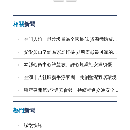
好「入境隨俗」。然而，此種交易觀念，公部門、消費
外，駕駛人酒精濃度經測試檢定超過○‧五五毫克，將被
導人心」的誤區，因此，承辦單位或可考慮擴大取樣模
問候語。幸好，近年來醫藥科技發達，生活環境衛生也
突起的機會。諸如：一起引人注目的商業投資，一場權
者應否縱容，卻不無疑問。 按理說，金門位處離
以「觸犯公共危險罪」移送法辦，依刑法第一百八十五
組，並針對樣本數，進行各類別比的交叉分析，相信定
大幅改善，只要民眾能對恙蟲病有正確的認識，並做好
威性的經貿論壇，乃至於一次跨兩岸的產業合作、經濟
島，大部分製作蛋糕的材料均需仰賴台灣輸入，加上市
條之三，不能安全駕駛動力交通工具，處一年以下有期
能更精準的展現真實民意。 其二，問題的了解；此
預防措施，若不幸被感染，能及早就醫，亦能藥到病除
融合等等，都能具體、有效開拓金門的發展視野及空
相關
新聞
場胃納有限，要降低成本，甚而保持和台灣均一的訂
徒刑、拘役或三萬元以下罰金。換言之，若被以「觸犯
次民調的議題範圍廣、爭議大，要受調者在短短的幾分
保平安。 不容否認，金門是恙蟲病傳染的高危險地
間；但在此之前，請訴諸共通的經濟真理及政治語言
價，似乎都有困難；可是，是否因此便能以「減量不加
公共危險罪」移送法辦，將遭判處有期徒刑易科罰金，
鐘答覆所有的問題，通常只能憑印象，更精確的說法，
區之一，每年均有十數、或數十病例發生，民眾絕對不
吧！
金門人均一般垃圾量為全國最低 資源循環成果獲肯定 逐步邁向永續島嶼典範
價」的方式矇混消費者，實有道德面與適法性的疑慮。
包含上述「道路交通管理處罰條例」罰款，總額可能超
可能是人云亦云；意即在民眾無法充分了解問題的背景
可掉以輕心，尤其，隨著炎夏的來臨，更是恙蟲活動的
或許，地區糕餅業者對於生日蛋糕尺寸的算法，雖
過十餘萬元，尤其，被吊扣駕照不能自行開車，出門將
下，很容易受到主流意見或背景聲音的主導，致令議題
高峰期，請鄉親記得儘量不要進入草叢地帶，若需進入
父愛如山辛勤為家庭打拚 烈嶼表彰最可靠的父親
行之有年，但是，對就是對，錯就是錯，同一個國家絕
有多麻煩？ 事實上，酒後開車會影響意識清醒度及
失焦，阻斷「探求真意、了解需求」的民調本意；因
感染危險地區旅遊或工作時，應注意不將皮膚暴露，最
本縣心衛中心許慧敏、許心虹獲社安網績優表揚
對不應該有兩套尺寸標準；以計重為例，雖然台灣、金
操作能力，最易肇禍，可能自己車毀人亡，也可能殃及
此，公部門或可考慮舉辦大型公聽會，具體呈現正、反
好穿長袖衣褲、靴子、手套等，並每日沐浴換洗全部衣
門在計重單位上有市斤、台斤之分，但也可以推算到相
無辜路人、或其他駕駛人。前年，國內酒駕死亡人數五
兩面意見，讓真理愈辯愈明，也讓民眾有機會具體了解
物；身體裸露部份，應塗抹驅蟲藥劑或敵避劑，假如發
金湖十八社區攜手淨家園 共創整潔宜居環境
同的「公制」，絕對不會有「金門的六寸等於台灣的八
百四十六人，去年攀升至七百二十七人，導致每年有七
問題之癥結所在。 其三，問題的設計；民調的成功
現身體不適，應儘速就醫，並告知醫師旅遊、暴露及接
寸」這類混淆視聽、將錯就錯的情形，因為，這將直接
縣府召開第3季道安會報 持續精進交通安全作為
百多個家庭破碎，因此，本月初內政部及交通部召開跨
與否，問題設計幾占七成；諸如「是否贊成中共飛彈對
觸史，以便早日診斷，對症下藥，確保身體健康！
損及消費者的權益。 談到消費者權益的維護，地區
部會議，確認酒駕認定標準，擬從吐氣酒精濃度每公升
準台灣」之類的「假議題」大可不必，更不必要用拗口
一向比較缺乏。例如：金門的瓦斯、水果、生鮮，甚至
○‧二五毫克，加嚴為○‧一五毫克；駕駛人超過○‧二五毫
的辭令，考驗受訪國學程度，模糊議題的辯證空間。觀
熱門
新聞
日用品，基本上都會比台灣貴，多數鄉親們甚至也直覺
克，同車乘客將遭連坐處分；同時，對酒測超過○‧五五
諸此次部分民調題目，便賦予過多理想化，例如：不影
的認為，貴是合理的，因為，中間需要添加折損、運
毫克者，最高罰鍰從九萬元提高至十五萬元，並加重處
響國防安全、不挑戰中央外交、司法權、不涉及統獨爭
誠徵快訊