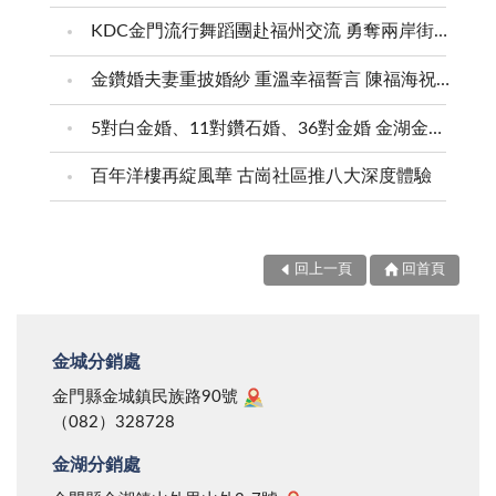
費，以及人工成本。然而，我們沒去深究的卻是，商品
罰累犯者，一律判處拘役或徒刑，不得易科罰金；相關
議等等的條件設定，如此，恐有預設立場、引導判斷之
售價結構的合理性，更沒有去考慮交通部早對離島有相
KDC金門流行舞蹈團赴福州交流 勇奪兩岸街舞賽三等獎
配套措施及修法細節，將於今年下半年完成，送立法院
虞。 總之，一次成功、精準的民調，取決於許多優
應的補貼，甚至離島還享有免關稅、免營業稅的優惠；
下一會期審議。 平心而論，金門是高粱酒的故鄉，
勢條件的促成；我們感佩縣府訴諸公意、民心的作為及
金鑽婚夫妻重披婚紗 重溫幸福誓言 陳福海祝福牽手半世紀 情深相守成典範
意即部分地區商家只計較增加的成本，卻不考慮減免的
且婚嫁喜慶、迎神廟會，甚或升遷榮調都會舉辦餐會，
魄力，更冀盼這分堅持能持續下去，因為，沈默的大眾
優惠，甚至還有意遮掩，如此，豈能符合「消費者保護
5對白金婚、11對鑽石婚、36對金婚 金湖金沙夫妻共享榮耀時刻 陳福海表揚金鑽婚夫妻 向半世紀相守家庭典範致敬
親朋好友相聚舉杯小酌，乃人之常情，尤其，地區的道
需要更多發聲的管道，特別是在曾實施軍管箝制民主幾
法」第四條：「企業經營者，對於其提供之商品或服
路狀況良好，駕駛人易在三杯黃湯下肚後，常不自覺地
達半世紀的金門！
百年洋樓再綻風華 古崗社區推八大深度體驗
務，應維護交易之公平，提供消費者充分與正確之資
猛踩油門，然金門道路叉路多，若因車速過快，遇狀況
訊」之原則？ 事實上，消費者保護工作的進展及內
反應不及，最易釀成大災禍，害己也害人！ 今天，
涵是國家進步、社會發展的具體表徵。消費者保護工作
又是警局排定全縣同步擴大取締酒駕的日子，我們願籲
回上一頁
回首頁
包括，行政機關、企業經營者，以及消費者本身三個主
請所有駕駛朋友，能養成「酒後不開車、開車不喝酒」
體，必須三者都能建立正確的觀念，才可能功德圓滿。
的習慣，千萬不要拿自己或他人的生命開玩笑。畢竟，
尤其，行政機關在此間更居於主要的關鍵地位；諸如，
飲酒是快樂的事，實在沒必要與車毀人亡相關連，並能
金城分銷處
公部門應對「積非成是」的消費觀念予以適時的導正，
體認警方取締酒駕的用心與辛勞，其目的為保障用路人
金門縣金城鎮民族路90號
並以有效的宣教、查察、保護措施，確保消費者的基本
的安全，降低肇事機率，讓所有鄉親「快快樂樂出門、
（082）328728
權益。 況且，對商家而言，消保工作絕不是負擔。
平平安安回家」！
金湖分銷處
經驗顯示，消費者利益與商家利益不但不會相互衝突，