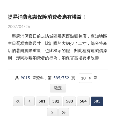
駕駛，以有效減少民眾生命財產損害。今天，又將依排
建兩岸金廈或金嶝大橋、爭取大陸供水供電、一國兩制
熱帶地區特有的疾病，經帶有立克次體的恙蟲叮咬感
策的實施，金門不論是在人口外流、生產毛額、消費支
麼贏得遊客的青睞？競爭力便在品質。所謂：「窮山惡
妥善接管維護，以保存金門戰役史蹟，豐富觀光旅遊資
定行程展開全縣性同步大執法，在地區重要路段編排勤
試驗區、金廈空中直昇機、小三通滿意度、裁併小學、
染；而恙蟲喜歡在雜草中孳生，也會隨著牛、貓、狗等
出，乃至製造業產值，都朝向正面發展，然而，批發零
水不乏遊者行腳，珠樓玉殿難在一親芳澤。」金門旅遊
源！
務，加強取締酒後駕車，局長陳瑞通特呼籲鄉親切莫以
設非軍事區、縣政優先順序等等。根據受委託執行的
提昇消費意識保障消費者應有權益！
動物散播叮咬人體，一般民眾遭恙蟲叮咬後，潛伏期約
售業、金融業、餐飲業、運輸交通業與休閒旅遊業的產
的魅力在於展現自信，以及服務品質的紮實，假如我們
身試法，務必謹記「醉」不上道，大家快樂出門，平安
「國立金門技術學院」人員表示，民意調查將採隨機跳
一到兩週，大約在十天內開始發高燒、頭痛，也可能出
值，則大體呈負成長，除了九十三年之外，業者家數卻
缺乏充分的覺省，又焉能怨觀光市道的每況愈下？
2007/04/26
回家！ 當然，警方取締酒駕勤務，還要事先排定日
號抽樣，以及電腦選號方式進行訪問，並以金門五鄉鎮
現結膜充血與淋巴腺發炎腫大等症狀，軀幹也會出現暗
成長顯著，顯示民間投資預期心理良好，信心指數不
總之，就金門觀光而言，開拓客源市場、發揮策略整
縣府消保官日前走訪城區幾家西點麵包店，查知地區
程，並在媒體公告週知，似乎讓人有放鞭炮驚麻雀的感
為範圍，籍設金門、年齡二十歲以上的縣民為對象。
紅色丘疹，如沒有適當治療，死亡率高達六成，所以，
墜。基此，我們或可大膽的假設，金門目前只缺少一次
合戰力都很重要，但觀光特色，以及服務質量的根本不
生日蛋糕實際尺寸，比訂購的大約少了二寸，部分特產
覺。因為，取締酒駕之目的，是為保障用路人安全，降
平情而論，民意調查雖為當下展現真實民意，以及民
特呼籲前往野外或山區的民眾，最好能夠穿著長袖衣
「有效的點燃」。 「點燃」需要火種，需要引信，
能或忘。如今，「五一黃金週」期間，將有近千名泉州
店的薯餅實際重量，也比標示的輕；對此種有違誠信原
低酒後開車肇事機率，提供民眾真正安全無虞的交通環
心走向的普遍做法，卻仍存在不少誤區及盲點，如何掌
褲，以免惹蟲上身。尤其，在野外旅遊或工作時，應儘
金門的火種、引信又在那裡？直覺上，大家都會聯想到
旅客取道「小三通」抵金參訪；但同時，台灣旅遊業卻
則，形同欺騙消費者的行為，消保官當場要求改善，並
境，減少生命財產損失，所以，取締酒駕理應採不定
握民意調查的可性度及可靠性，才是一次規模民調的重
量不要進入草叢地帶，注意避免皮膚暴露，最好穿著長
「中央政策」，然我們以為，「引信」是公部門的魄
因觀光局「每日團費最低八十元美金」的規定，陸客人
將行文給縣商業會糕餅公會，要求業者生日蛋糕的尺寸
時、不定點，並無日、夜之分，讓駕駛人不敢心存僥
要關鍵。在此，我們僅提供幾個面向，供公眾參酌。
袖衣褲及靴子，身體裸露部位應塗抹驅蟲藥劑或敵避
力，「火種」則是民間投資的信心。事實上，大陸的對
數足足少了一半。質與價如何取捨，又如何確保「金門
要「名副其實」。 據了解，此一事件係因縣府消費
倖，以收事半功倍之效！ 的確，依據「道路交通管
其一，取樣的符合；依照「統計學」的概念，取樣數
劑，若發現身體不適，應儘速就醫，並告知醫師旅遊、
台政策較之我方，顯得較為寬鬆，金門在此利基下，自
遊」物超所值，實是我們喜迎「五一黃金週」應先自省
共
9015
筆資料，第
585/752
頁，
筆，
者服務中心接獲申訴，指出在地區某家西點麵包坊購買
理處罰條例」第三十五條規定，駕駛人酒精濃度經測試
的精準度，直接攸關調查結果的準確性；例如：樣本的
暴露及接觸史，以便早日診斷，對症下藥，以免延誤治
力開拓金門特色的「邊境經濟」或連動「海西區」發
的課題！
的八寸生日蛋糕，實際尺寸卻只有六寸；經向店家求
檢定超過標準，處新台幣一萬五千元以上、六萬元以下
男女別、職業比、年齡層、收入級距、教育程度，乃至
療時機。 其實，恙蟲病由來已久，漢朝應劭先生所
展，亦不無成功的可能。 總之，「邊境經濟」也
證，原來這是地區的糕餅業的「習慣」；有店家表示，
罰鍰，並當場移置保管該汽車及吊扣其駕駛執照一年；
於政黨屬性等等，都直接與調查結果攸關。此次縣府民
著「風俗通義」一書記載：「恙、噬蟲，能食人心」，
好，「海西區」也罷，兩岸關係的問題不在「經濟」，
581
582
583
584
585
來金門經營西點麵包坊多年，剛開始對於金門生日蛋糕
因而肇事致人受傷者，並吊扣其駕駛執照二年；致人重
調採隨機跳號抽樣，意在訴諸機率的均等性，具體呈現
由見恙蟲是一種很毒的蟲，被叮咬後會喪命，因此，昔
但經濟偏又是政治談判最好的籌碼；大陸一片看好，我
的尺寸算法與計價方式，也感到不適應和困擾，後來只
傷或死亡者，吊銷其駕駛執照，並不得再考領。 另
民意走向，如此雖顧及了公平性，卻可能陷入「機器主
日人們見面或書信往返關懷，「別來無恙」是最常用的
方自然有所警惕。或許，這個夾縫中，正存有金門異軍