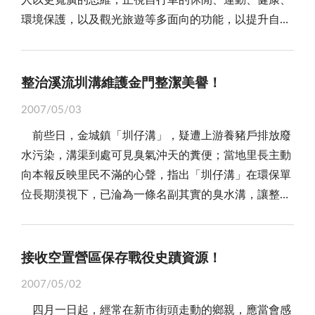
人以更寬廣的思維，正視自行車的休閒、運動、健康、
有「危害消費者健康」的事實，不論後續發展如何，經
宰場登記證，另烈嶼鄉依戶籍人口數之規定可免設立屠
每人的團費價格約在人民幣三千七百元左右。當然其間
環境保護，以及觀光旅遊等多面向的功能，以提升自行
過傳媒的大肆報導，金酒已然賠上品牌形象及信譽，卻
宰場，但如果未有合格之屠宰場，中央主管機關就不會
最大的成本是「交通費用」；金廈往返船票只要一千多
車運動，增進全民身心健康！ 日前，為配合全國首
是不爭的事實。 當然，如若僥倖這瓶瑕疵酒是膺
派駐獸醫師執行屠宰檢查工作，但是，為了維護離島居
元，但加上金門到澎湖的飛機票價，便不得不「水漲船
屆「自行車日」，「金門縣自由車運動委員會」將號召
品，那金酒便得重新檢討、加強防偽設計，莫令金酒自
民食肉健康，金門縣政府仍自行編列經費，耗資新台幣
高」。然而，這個價格已經接近廈門到南韓、日本，或
五百鄉親，於五月五日舉辦「鐵馬遊金門」活動，主任
個都分不清；然若確屬真品，問題不僅止於處理一件客
整治溪流圳溝維護金門整潔美譽！
八百餘萬元，並配合烈嶼消防分隊之設立，重新構建符
東南亞許多旅遊地區的價格水準，如何讓陸客們感受到
委員黃克標特於日前拜訪縣長李炷烽，感謝長期支持
訴、一次危機那麼單純，我們應該去深究金酒的品管流
合標準的新屠宰場，在九十四年取得許可，正式營運。
「物超所值」，著實困難重重。 其二，在行程上；
2007/05/03
「自由車」運動，讓鄉親重視健康與環保，提昇生活品
程，嚴防再發生的可能。 所謂「品管」，顧名思義
對於病死豬肉流用所產生的食品安全問題，金門也
目前，金門到澎湖僅有「每週」一班的包機，包機成本
前些日，金城鎮「圳仔溝」，疑遭上游養豬戶排放廢
質。 大家都知道，自行車就是腳踏車，也稱作鐵
就是品質管理，現今對「品質」的定義為：行銷、工
因早已全面辦理毛豬死亡保險制度，幾無病死畜非法流
高，航期不定，加上我方政府又只允許大陸居民在澎湖
水污染，溝渠到處可見臭氣沖天的糞便；當地里長主動
馬、單車或孔明車，由於跨上去就能騎、用腳踩即能
程、製造、與使用時之維護、產品與服務等全部特性之
用情形，由此可見，本縣除了有獨步全國的各項社會福
停留「三天兩夜」，往返的班機如何銜接？又該如何確
向本報反映里民不滿的心聲，指出「圳仔溝」在環保單
走，沒有引擎或馬達，不必消耗石油，不會發出噪音，
組合，皆能符合顧客的需求；意即一件商品不論是事前
利措施外，對於動物福利的保障，一樣的重視，相信應
保最低的旅遊成本，維持最佳的地接服務及服務品質？
位長期漠視下，已淪為一條名副其實的臭水溝，讓整潔
也不會排放二氧化碳；尤其，停車方便，是當前最環
的選料製造、事中的推廣行銷、事後的售後服務，俱要
該可稍解先前「台灣動物社會研究會」對本縣活體牛隻
操作難度之大，可說前所未有。 其三，在作業上；
金門的美譽大打折扣。 鄉親們如果不善忘的話，應
保、最便捷的短程代步交通工具，成為人們生活上的良
符合顧客滿意的目標，如此才稱得上是擁有妥善的品
銷台有關動物福利之疑慮。 所謂的「人道屠宰」，
大陸居民赴澎湖證件該怎麼辦，目前還沒有定論。是要
記得前陣子台北市長選舉時，郝龍斌的電視競選文宣：
伴！ 事實上，自行車發明以來，一直是人類生活上
質。根據這個標準，顯然金酒還有很大的改善空間。
就是動物屠宰過程時，讓動物在迷昏中再使其死亡，減
延伸「入金證」的效用，還是要再辦一個？這些具體細
「一個美麗的城市，一定有條漂亮的河。」對手謝長廷
的好朋友；民國五、六十年期間，腳踏車開始在國內普
接收空置營區保存戰役史蹟資源！
如今，金酒不僅是金門的經濟支柱，更已然是台灣
少動物的痛苦，是經濟動物福利非常重要的一部份，如
節如果沒有確切的作業流程及答案，陸客又該如何經金
也同步主打高雄愛河整治經驗，強調將還給市民們一條
及，無論是出門探親訪友，或學生上學、家庭主婦買
白酒與精品的代名詞。或許有人會認為，「樹大難免枯
果以更廣義的解釋，則包括運輸、裝卸、繫留環境及驅
馬中轉赴澎湖旅遊？ 總之，澎湖「小三通」政策的
2007/05/02
乾淨無污染、充滿人文氣息的河流。為什麼政治人物獨
菜，腳踏車是許多家庭必備的交通工具。近年來，隨著
枝，百密自難一疏。」金酒年產量近二千萬瓶，一瓶瑕
趕方式等等，均有所規範及要求，在「動物保護法」、
遂行，委實充滿了弔詭。此前，中央對相應的細節既無
四月一日起，經常在新市街頭走動的鄉親，應當會感
鍾河川治理？又為什麼都認為一條美麗的河川，足以代