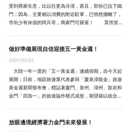
經濟快速成長，國民所得提高，機車和汽車逐漸取代腳
疵酒不能否定金酒的品質及員工的努力，未來加強品質
「畜牧法」均是其法源依據。 人類的文明是隨著時
規劃，對於實務上的困境也視而不見，好像只要開放
受到商家生意，比以往更為冷清，甚且，部份已拉下鐵
表城市的隆盛、人民的生活品質？事實上，河川的可
踏車。然而，隨著生活水準提高，加諸實施週休二日
檢驗便是；然而，我們以為，品質是不是「檢驗」出來
代進步的，動物權的本質是牠們應該有行為的自由，在
了，便代表了政策利多，殊不知，「看得到，吃不到」
門；因為，主要賴以消費的附近駐軍，已悄然撤離了，
貴，在於它的不可替代；一個城市有了水就活了起來，
制，國人對休閒生活有殷切的需求，逐漸重視自然休
的，而是「習慣」出來的，「生產無瑕疵的產品」遠比
牠們的生活圈中生活、居住，及遠離被傷害、虐待和剝
的政策大餅最令百姓嫌惡；金門的「小三通」不也如
市街少有休假的阿兵哥，商家門可羅雀！ 眾所皆
不論是河水、湖水、海水，都有沉澱雜垢、更新草木、
閒、環境保育，特別是自行車款式不斷推陳出新，各種
品管檢驗更為重要！ 金酒乃縣屬事業單位，前身為
削，世界動物衛生組織亦訂定動物福利指導方針，包括
此。古語云：「民之所好，好之；民之所惡，惡之！」
知，民國三十八年以前，金湖鎮的新市街原址，是一片
引留鳥魚，助益觀光，減緩都市熱化的作用。 當
功能應有盡有，成為人們追求運動休閒、健康生活的新
公務機關，就算現在有了企業的「外衣」，卻不一定同
科學基礎及通則，自後年起，歐盟將禁止用動物做安全
冀盼中央能確實檢討「半桶水」的「小三通」政策，發
黃沙滾滾的農田，國軍自大陸撤守金門之後，為因應島
然，談到城市的河川治理，便不能不提韓國首爾的清溪
寵兒。 其實，由於汽、機車大量排放二氧化碳，破
時擁有民營企業興革的腳步與魄力。一瓶瑕疵酒，代表
試驗的化妝品在歐盟國家販售，美國大學甚至已禁止籠
揚求真、務實的精神，辦實事、求實效，早日贏回人民
上十萬大軍消費需求，有人開始在沙田上以水泥磚瓦搭
川治理；前首爾市長李明博以三年的時間，完成了韓國
做好準備展現自信迎接五一黃金週！
壞自然生態環境，致地球溫室效應逐漸擴大，造成北極
著金酒的「服務」出了問題；服務，表達的是一種精準
式飼養蛋雞所生產的雞蛋進入校園，由此可見，對動物
的信心與尊重！
建商店，形成一條東西走向的復興路商街；特別是當年
六百年來最困難的工程。他將高架橋全面拆除，重現親
冰山溶解和氣溫異常，因此，保護生態環境的呼聲日益
企業文化的遂行，是令行禁止、全員服從、顧客滿意，
福利的重視已成為一種世界潮流。 綜合觀之，人與
2007/05/01
對岸砲彈火力不足，打不到位於太武山後的地帶，於
水河川面貌，拆建舊建築，理整攤販般的市容；其間共
高漲，世界各國在「京都議定書」協議下，先進國家已
更是全體員工對企業、社會負責的光榮使命。 有人
動物間的關係日益密切，動物保護的最終目標是「民胞
大陸一年一度的「五一黃金週」連續假期，自今天起
是，金防部也在山外溪畔，以鐵皮搭建「中正堂」電影
遷移了兩百萬人、一千四百個攤販、二十萬戶商店，沒
著手推動限制使用燃油車輛，以減少二氧化碳的排放
說：「二十一世紀的企業是賣服務，而不是賣商品。」
物與」發揚人類的愛，從本縣現有二處屠宰場均按「人
展開；日前，地區旅遊業代表參與「廈泉漳龍金」旅遊
院，成為官兵休假的好去處，讓新市街儼然成為島上十
有加稅，沒有動用公共基金，也不是BOT，甚至，沒有
量，希望以不耗油、無噪音、無污染的自行車，作為短
意即以後再也沒有製造業、食品業及營造業，所有行業
道屠宰」作業屠宰豬隻，所有市售溫體豬肉多是符合法
黃金週新聞發布會，標誌著廈門、泉州、漳州、龍岩和
萬大軍消費的地方，人潮帶來商機，商家無不大發利
發放任何補償金，卻打造了一條舉世矚目的清溪川，成
程代步工具，並銜接大眾運輸工具，從而大幅減少機動
都將轉型為服務業，以服務業自居。從經營策略規劃、
令及人道精神屠宰的，只要繼續落實推動，改善部份缺
金門「四加一」的旅遊協作模式成形，期望藉以統合五
市，形成島上新興的商圈，市街高樓櫛比鱗次，寸土寸
為各國河川整治的典範。 或許，從金門的一條臭水
車輛的使用，保護生存環境。 因此，放眼世界先進
公司組織架構、企業工作流程、所有人員工作心態及作
失，肉品衛生及品質會更好，相信金門也會成為保障動
地旅遊資源，營造互補、共贏局面。 誠然，「五一
金，被譽為金門的「西門町」，不在話下。 如今，
溝，扯到了台北市，乃至於國外的河川整治，好像出格
國家，如美、日、法、英、義、荷等國家，都規劃有自
業內容都要重新調整，一切以服務客戶為主，不再是單
物福利的模範。
黃金週」在兩岸的旅遊市場上，充滿無限的經濟效益及
由於兩岸關係逐步和緩，且軍事武器發展日新月異，對
了，然而，我們只想強調，再龐大、再艱難的工程都可
行車專用道，以保障自行車族的行路權，並訂每年五月
純的生產和產品買賣；要達到這種境地，首要倡導「零
價值。根據大陸「國家旅遊局」及「國家統計局」公布
岸共軍二炮部隊七百餘顆飛彈，已可瞄準鎖定台灣島上
放眼邊境經濟著力金門未來發展！
以人定勝天，一條小小的臭水溝，又有什麼道理不能回
的第一個週六為「自行車日」，此次國內響應襄盛，並
缺點」的全員品質參與及確實踐履。 總之，一瓶瑕
資料顯示：二ＯＯ六年「五一黃金週」期間，總計接待
任何目標，所以，金門失去昔日的戰略地位價值，不再
復它昔日的美麗面貌？ 據了解，「圳仔溝」屬浯江