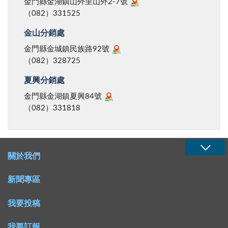
反而會經由相互激盪，產生整體進步的效果。因此，商
金門縣金湖鎮山外里山外2-7號
（082）331525
家在追求利潤的同時，理應採取以誠待人的態度，努力
擴大與消費者合作互惠的空間，達到買賣雙贏的局面。
金山分銷處
總之，生日蛋糕少二寸、薯餅重量不足，可能是個
金門縣金城鎮民族路92號
案，更可能是冰山一角；對於消保官主動出擊、保護消
（082）328725
費者權益的作為，我們表示讚賞與感佩；更希望地區的
夏興分銷處
消保工作持續、正面的推展下去，早日還給鄉親一個資
金門縣金湖鎮夏興84號
訊透明、售價合理、購物有保證的消費空間！
（082）331818
關於我們
新聞專區
我要投稿
我要訂報